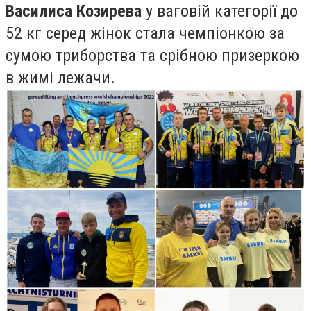
Василиса Козирева
у ваговій категорії до
52 кг серед жінок стала чемпіонкою за
сумою триборства та срібною призеркою
в жимі лежачи.