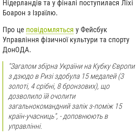
Нідерландів та у фіналі поступилася Ліхі
Боарон з Ізраїлю.
Про це
повідомляться
у Фейсбук
Управління фізичної культури та спорту
ДонОДА.
"Загалом збірна України на Кубку Європи
з дзюдо в Ризі здобула 15 медалей (3
золоті, 4 срібні, 8 бронзових), що
дозволило їй очолити
загальнокомандний залік з-поміж 15
країн-учасниць", - доповнюють в
управлінні.