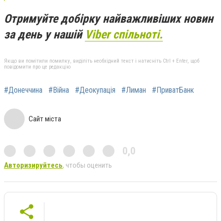
Отримуйте добірку найважливіших новин
за день у нашій
Viber спільноті.
Якщо ви помітили помилку, виділіть необхідний текст і натисніть Ctrl + Enter, щоб
повідомити про це редакцію
#Донеччина
#Війна
#Деокупація
#Лиман
#ПриватБанк
Сайт міста
0,0
Авторизируйтесь
, чтобы оценить