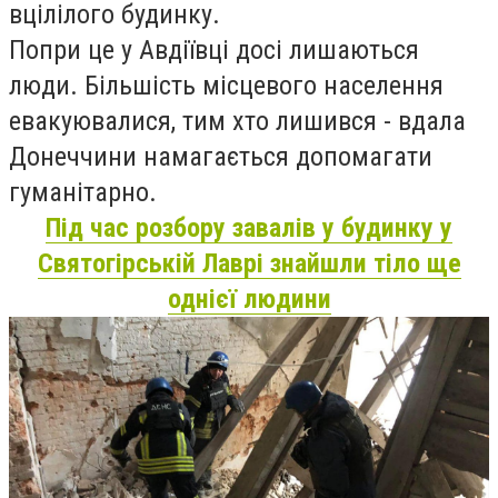
вцілілого будинку.
Попри це у Авдіївці досі лишаються
люди. Більшість місцевого населення
евакуювалися, тим хто лишився - вдала
Донеччини намагається допомагати
гуманітарно.
Під час розбору завалів у будинку у
Святогірській Лаврі знайшли тіло ще
однієї людини