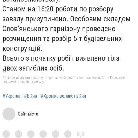
Станом на 16:20 роботи по розбору
завалу призупинено. Особовим складом
Слов’янського гарнізону проведено
розчищення та розбір 5 т будівельних
конструкцій.
Всього з початку робіт виявлено тіла
двох загиблих осіб.
Якщо ви помітили помилку, виділіть необхідний текст і натисніть Ctrl + Enter, щоб
повідомити про це редакцію
#Україна
#Війна
#Хроніка великої війни
Сайт міста
0,0