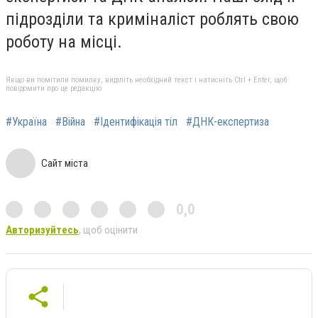
підрозділи та криміналіст роблять свою
роботу на місці.
Якщо ви помітили помилку, виділіть необхідний текст і натисніть Ctrl + Enter, щоб
повідомити про це редакцію
#Україна
#Війна
#Ідентифікація тіл
#ДНК-експертиза
Сайт міста
0,0
Авторизуйтесь
, щоб оцінити