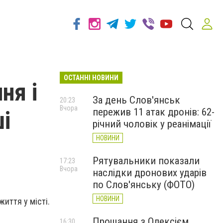
ОСТАННІ НОВИНИ
ня і
За день Слов'янськ
20:23
Вчора
пережив 11 атак дронів: 62-
і
річний чоловік у реанімації
НОВИНИ
Рятувальники показали
17:23
Вчора
наслідки дронових ударів
по Слов'янську (ФОТО)
НОВИНИ
иття у місті.
Прощання з Олексієм
16:30