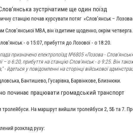
Слов’янська зустрічатиме ще один поїзд
ничну станцію почав курсувати потяг «Слов'янськ – Лозова
ам Слов'янської МВА, він їздитиме щоденно, окрім четверга.
лов'янськ - о 15:07, прибуття до Лозової - о 18:20.
топада призначено електропоїзд №6805 «Лозова - Слов'янськ»
 – о 6:20, прибуття на станцію Слов'янськ - о 9:25. Він так
" - йдеться у повідомленні на сторінці військової адмінстраці
дловська, Бантишево, Гусарівка, Барвінкове, Близнюки.
вно починає працювати громадський транспорт
и тролейбуси. На маршрут вийшли тролейбуси 2, 5Б та 7. Пр
лений розклад руху: