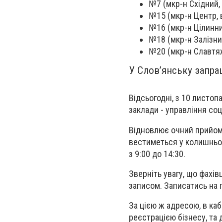
№7 (мкр-н Східний, 
№15 (мкр-н Центр, в
№16 (мкр-н Цілинний
№18 (мкр-н Залізнич
№20 (мкр-н Славтяж
У Слов’янську запр
Відсьогодні, з 10 листо
заклади - управління со
Відновлює очний прийом
вестиметься у колишньом
з 9:00 до 14:30.
Зверніть увагу, що фахі
записом. Записатись на
За цією ж адресою, в каб
реєстрацією бізнесу, та