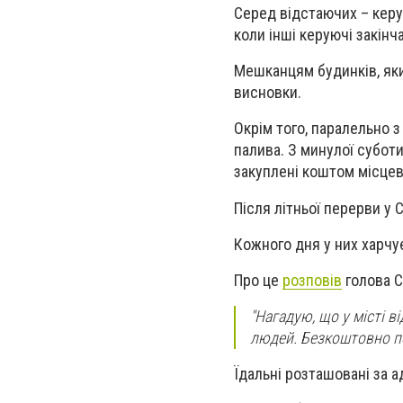
Серед відстаючих – керую
коли інші керуючі закінч
Мешканцям будинків, яки
висновки.
Окрім того, паралельно 
палива. З минулої субот
закуплені коштом місце
Після літньої перерви у
Кожного дня у них харчу
Про це
розповів
голова С
"Нагадую, що у місті в
людей. Безкоштовно поо
Їдальні розташовані за 