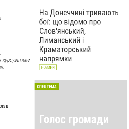
На Донеччині тривають
».
бої: що відомо про
Слов'янський,
Лиманський і
Краматорський
.
напрямки
ож курсуватиме
ї.
НОВИНИ
СПЕЦТЕМА
оїзд
Голос громади