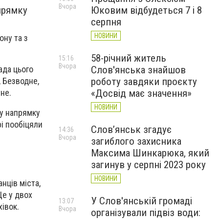
Вчора
Юковим відбудеться 7 і 8
прямку
серпня
НОВИНИ
ону та з
58-річний житель
15:16
Вчора
Слов'янська знайшов
ада цього
роботу завдяки проєкту
, Безводне,
«Досвід має значення»
тне.
НОВИНИ
му напрямку
рі пообіцяли
Слов’янськ згадує
14:36
Вчора
загиблого захисника
Максима Шинкарюка, який
загинув у серпні 2023 року
НОВИНИ
нців міста,
Ще у двох
У Слов'янській громаді
13:07
івок.
Вчора
організували підвіз води: