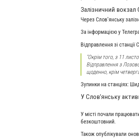
Залізничний вокзал 
Через Слов'янську заліз
За інформацією у Телегр
Відправлення зі станції С
"Окрім того, з 11 лис
Відправлення з Лозової
щоденно, крім четверга,
Зупинки на станціях: Ши
У Слов’янську акти
У місті почали працюват
безкоштовний.
Також опублікували онов