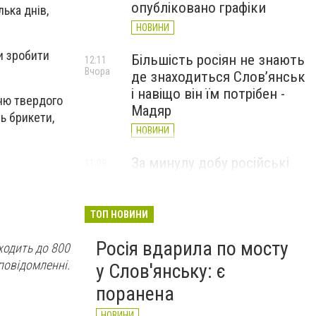
опубліковано графіки
ька днів,
НОВИНИ
и зробити
Більшість росіян не знають
12:11
Вчора
де знаходиться Слов’янськ
і навіщо він їм потрібен -
ню твердого
Мадяр
ь брикети,
НОВИНИ
За минулу добу російські
11:09
Вчора
війська 13 разів атакували
Слов'янськ. Хроніка
великої війни: 6 серпня
ТОП НОВИНИ
НОВИНИ
Росія вдарила по мосту
ходить до 800
 повідомленні.
у Слов'янську: є
поранена
НОВИНИ