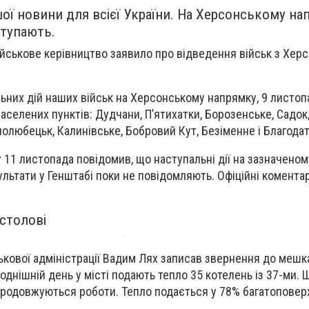
ої новини для всієї України. На Херсонському на
ступають.
ійськове керівництво заявило про відведення військ з Херс
льних дій наших військ на Херсонському напрямку, 9 листоп
населених пунктів: Дудчани, П’ятихатки, Борозенське, Садок
нолюбецьк, Калинівське, Бобровий Кут, Безіменне і Благода
 11 листопада повідомив, що наступальні дії на зазначено
ультати у Генштабі поки не повідомляють. Офіційні комента
 столові
ькової адміністрації Вадим Лях записав звернення до мешка
однішній день у місті подають тепло 35 котелень із 37-ми. 
родовжуються роботи. Тепло подається у 78% багатоповерх