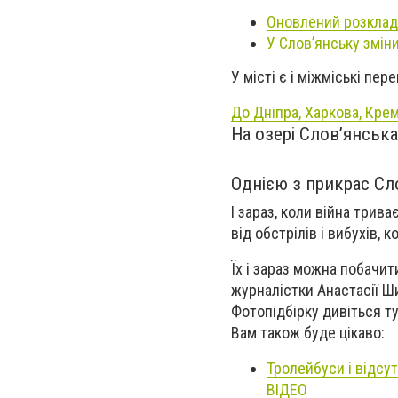
Оновлений розклад 
У Слов’янську змін
У місті є і міжміські пе
До Дніпра, Харкова, Крем
На озері Слов’янськ
Однією з прикрас Сл
І зараз, коли війна трив
від обстрілів і вибухів,
Їх і зараз можна побачит
журналістки Анастасії Ш
Фотопідбірку дивіться т
Вам також буде цікаво:
Тролейбуси і відсу
ВІДЕО