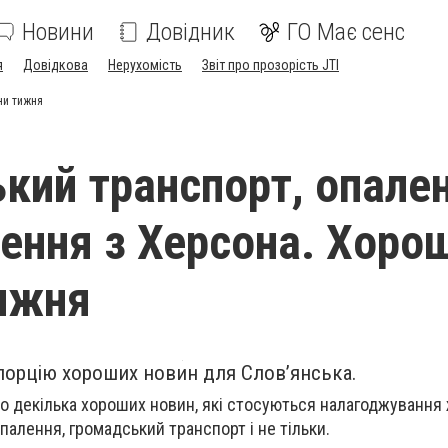
Новини
Довідник
ГО Має сенс
я
Довідкова
Нерухомість
Звіт про прозорість JTI
ни тижня
кий транспорт, опален
ення з Херсона. Хорош
ижня
порцію хороших новин для Слов’янська.
о декілька хороших новин, які стосуються налагоджування ж
палення, громадський транспорт і не тільки.