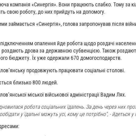
ча компанія «Синергія». Вони працюють слабко. Тому за кіл
ать свою роботу, до них прийдуть на допомогу.
ми займається «Синергія», голова запропонував після війн
з підключенням опалення йде робота щодо роздачі населен
и роздають дрова за державною субвенцією. Також роздают
вого бюджету. Їх уже одержали 670 домогосподарств.
 Слов'янську продовжують працювати соціальні столові.
ється близько 800 людей.
лов'янської міської військової адміністрації Вадим Лях.
ідновилася робота соціальних їдалень. За день через них про
бідати у їдальні можуть усі, кому це потрібно", - йдеться у
адресами: