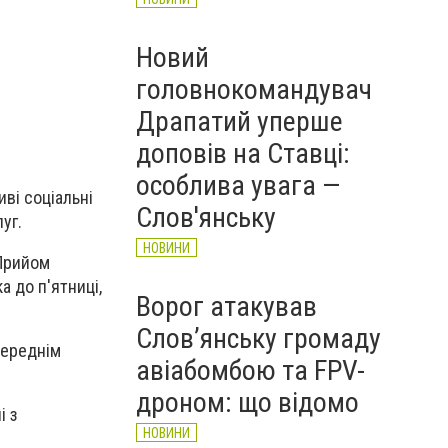
Новий
головнокомандувач
Драпатий уперше
доповів на Ставці:
особлива увага —
ві соціальні
Слов'янську
уг.
НОВИНИ
 Прийом
 до п'ятниці,
Ворог атакував
Слов’янську громаду
переднім
авіабомбою та FPV-
дроном: що відомо
і з
НОВИНИ