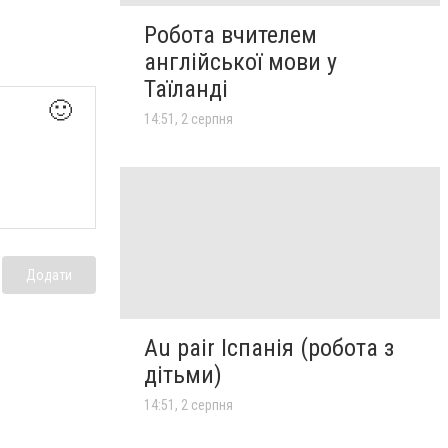
Робота вчителем
англійської мови у
Таїланді
🙂
14:51, 2 серпня
Додати
Au pair Іспанія (робота з
дітьми)
14:51, 2 серпня