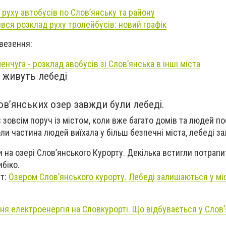
руху автобусів по Слов’янську та району
ився розклад руху тролейбусів: новий графік
ревезення:
енчуга - розклад авобусів зі Слов’янська в інші міста
а живуть лебеді
ов’янських озер завжди були лебеді.
ає зовсім поруч із містом, коли вже багато домів та людей 
 коли частина людей виїхала у більш безпечні міста, лебеді 
и на озері Слов’янського Курорту. Декілька встигли потрапи
ибіко.
ут:
Озером Слов’янського курорту. Лебеді залишаються у мі
тня електроенергія на Словкурорті. Що відбувається у Слов’