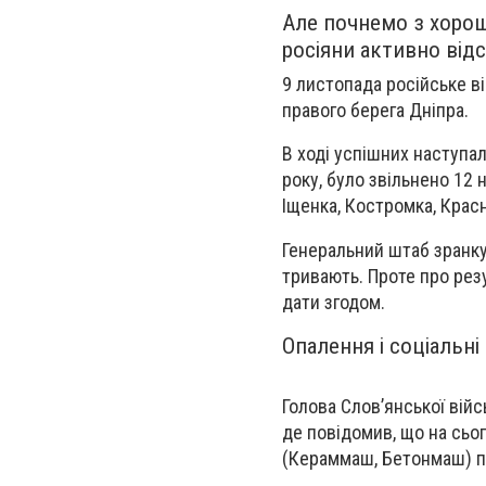
Але почнемо з хорош
росіяни активно від
9 листопада російське в
правого берега Дніпра.
В ході успішних наступа
року, було звільнено 12 
Іщенка, Костромка, Крас
Генеральний штаб зранку
тривають. Проте про рез
дати згодом.
Опалення і соціальні
Голова Слов’янської війс
де повідомив, що на сьог
(Кераммаш, Бетонмаш) п