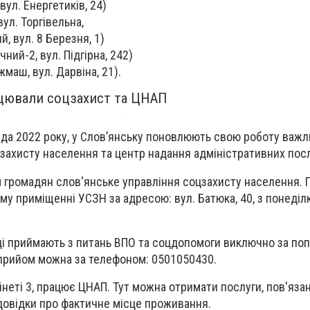
вул. Енергетиків, 24)
ул. Торгівельна,
, вул. 8 Березня, 1)
ний-2, вул. Підгірна, 242)
маш, вул. Дарвіна, 21).
ацювали соцзахист та ЦНАП
пада 2022 року, у Слов’янську поновлюють свою роботу важли
цзахисту населення та центр надання адміністративних посл
 громадян слов'янське управління соцзахисту населення.
у приміщенні УСЗН за адресою: вул. Батюка, 40, з понеділка
вці приймають з питань ВПО та соцдопомоги виключно за по
 прийом можна за телефоном: 0501050430.
інеті 3, працює ЦНАП. Тут можна отримати послуги, пов'язан
 довідки про фактичне місце проживання.