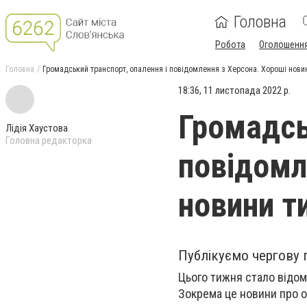
Головна
Робота
Оголошенн
Головна
Громадський транспорт, опалення і повідомлення з Херсона. Хороші нови
18:36, 11 листопада 2022 р.
Громадсь
Лідія Хаустова
Головна редакторка
повідомл
новини т
Публікуємо чергову 
Цього тижня стало відом
Зокрема це новини про о