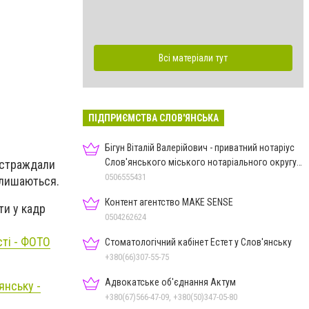
Всі матеріали тут
ПІДПРИЄМСТВА СЛОВ'ЯНСЬКА
Бігун Віталій Валерійович - приватний нотаріус
Слов'янського міського нотаріального округу
постраждали
Дон.обл.
0506555431
залишаються.
Контент агентство MAKE SENSE
ти у кадр
0504262624
сті - ФОТО
Стоматологічний кабінет Естет у Слов'янську
+380(66)307-55-75
Адвокатське об'єднання Актум
янську -
+380(67)566-47-09, +380(50)347-05-80