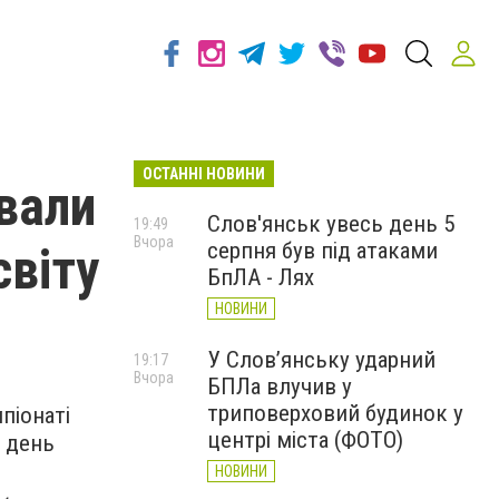
ОСТАННІ НОВИНИ
вали
Слов'янськ увесь день 5
19:49
Вчора
серпня був під атаками
світу
БпЛА - Лях
НОВИНИ
У Слов’янську ударний
19:17
Вчора
БПЛа влучив у
триповерховий будинок у
піонаті
центрі міста (ФОТО)
й день
НОВИНИ