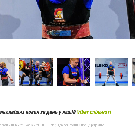
ажливіших новин за день у нашій
Viber спільноті
бхідний текст і натисніть Ctrl + Enter, щоб повідомити про це редакцію