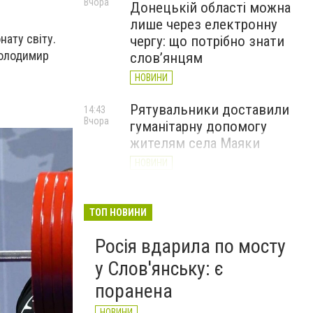
Вчора
Донецькій області можна
лише через електронну
нату світу.
чергу: що потрібно знати
Володимир
слов’янцям
НОВИНИ
Рятувальники доставили
14:43
Вчора
гуманітарну допомогу
жителям села Маяки
НОВИНИ
«Я і Донеччина»: стартувала
13:52
Вчора
онлайн-акція до Дня молоді
ТОП НОВИНИ
НОВИНИ
Росія вдарила по мосту
у Слов'янську: є
поранена
НОВИНИ