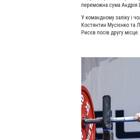
переможна сума Андрія Ш
У командному заліку і чо
Костянтин Мусієнко та 
Рисєв посів другу місце.