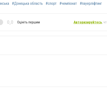
янська
#Донецька область
#спорт
#чемпіонат
#пауерліфтинг
0,0
Оцініть першим
Авторизируйтесь
, ч