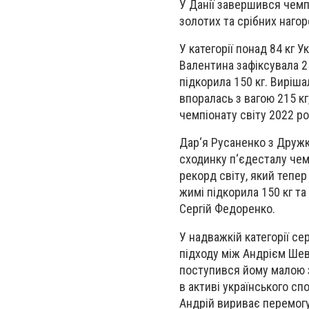
У Данії завершився чемпі
золотих та срібних нагор
У категорії понад 84 кг 
Валентина зафіксувала 2
підкорила 150 кг. Виріша
впоралась з вагою 215 кг
чемпіонату світу 2022 р
Дар‘я Русаненко з Дружкі
сходинку п‘єдесталу чемп
рекорд світу, який тепер
жимі підкорила 150 кг та
Сергій Федоренко.
У надважкій категорії с
підходу між Андрієм Шев
поступився йому малою з
в активі українського сп
Андрій вириває перемогу у