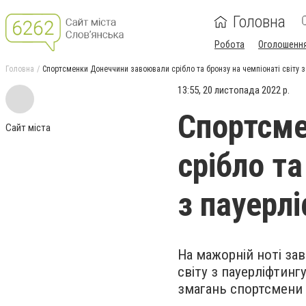
Головна
Робота
Оголошенн
Головна
Спортсменки Донеччини завоювали срібло та бронзу на чемпіонаті світу з
13:55, 20 листопада 2022 р.
Спортсме
Сайт міста
срібло та
з пауерл
На мажорній ноті зав
світу з пауерліфтинг
змагань спортсмени 