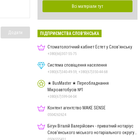
Всі матеріали тут
Додати
ПІДПРИЄМСТВА СЛОВ'ЯНСЬКА
Стоматологічний кабінет Естет у Слов'янську
+380(66)307-55-75
Система сповіщення населення
+380(67)340-49-59, +380(67)350-44-68
★ BusMaster ★ Переобладнання
Мікроавтобусів №1
+380(67)599-04-04
Контент агентство MAKE SENSE
0504262624
Бігун Віталій Валерійович - приватний нотаріус
Слов'янського міського нотаріального округу
Дон.обл.
0506555431