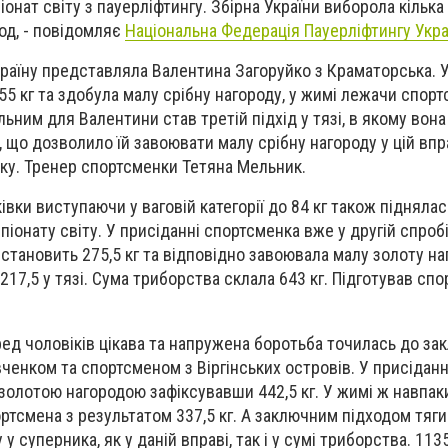
онат світу з пауерліфтингу. Збірна України виборола кілька
од, - повідомляє
Національна Федерація Пауерліфтингу Укра
Україну представляла Валентина Загоруйко з Краматорська. 
55 кг та здобула малу срібну нагороду, у жимі лежачи спор
льним для Валентини став третій підхід у тязі, в якому вона
, що дозволило їй завоювати малу срібну нагороду у цій впр
оку. Тренер спортсменки Тетяна Мельник.
вки виступаючи у ваговій категорії до 84 кг також підняла
іонату світу. У присіданні спортсменка вже у другій спроб
 становить 275,5 кг та відповідно завоювала малу золоту на
 217,5 у тязі. Сума триборства склала 643 кг. Підготував сп
еред чоловіків цікава та напружена боротьба точилась до за
ченком та спортсменом з Віргінських островів. У присіданн
олотою нагородою зафіксувавши 442,5 кг. У жимі ж навпак
ортсмена з результатом 337,5 кг. А заключним підходом тяги 
 суперника, як у даній вправі, так і у сумі триборства. 1135