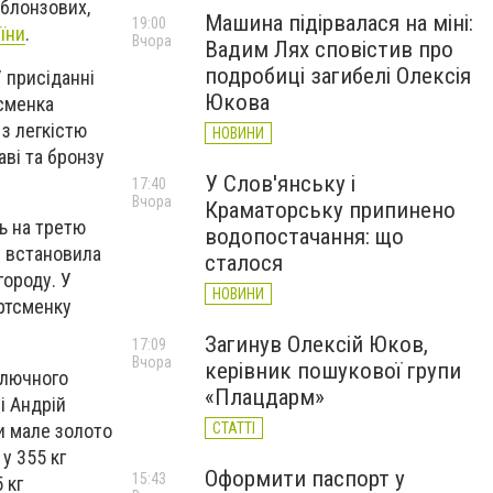
 блонзових,
Машина підірвалася на міні:
19:00
їни
.
Вчора
Вадим Лях сповістив про
подробиці загибелі Олексія
У присіданні
Юкова
тсменка
 з легкістю
НОВИНИ
аві та бронзу
У Слов'янську і
17:40
Вчора
Краматорську припинено
сь на третю
водопостачання: що
і встановила
сталося
городу. У
НОВИНИ
ортсменку
Загинув Олексій Юков,
17:09
Вчора
керівник пошукової групи
ключного
«Плацдарм»
і Андрій
и мале золото
СТАТТІ
у 355 кг
Оформити паспорт у
15:43
 кг