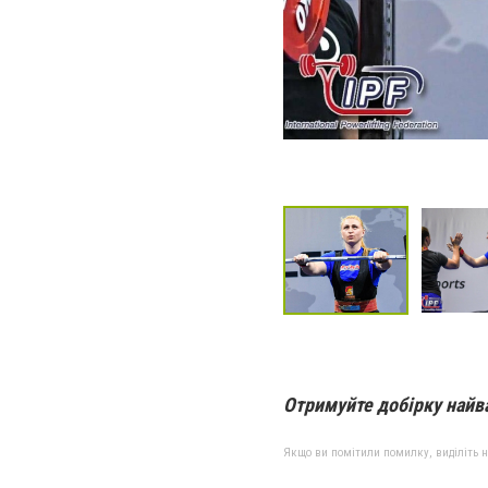
Отримуйте добірку найв
Якщо ви помітили помилку, виділіть нео