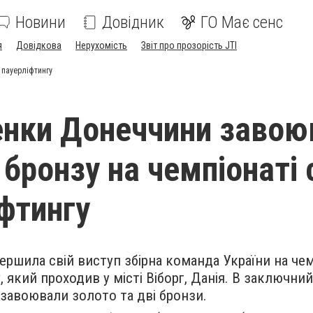
Новини
Довідник
ГО Має сенс
я
Довідкова
Нерухомість
Звіт про прозорість JTI
 пауерліфтингу
нки Донеччини завою
 бронзу на чемпіонаті 
іфтингу
ершила свій виступ збірна команда України на чем
у, який проходив у місті Віборг, Данія. В заключни
завоювали золото та дві бронзи.