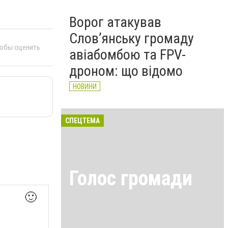
Ворог атакував
Слов’янську громаду
тобы оценить
авіабомбою та FPV-
дроном: що відомо
НОВИНИ
СПЕЦТЕМА
Голос громади
🙂