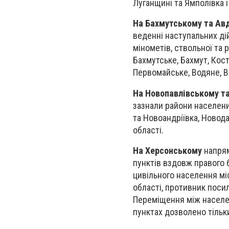
Луганщині та Ямполівка і
На Бахмутському та Ав
веденні наступальних ді
мінометів, ствольної та 
Бахмутське, Бахмут, Кост
Первомайське, Водяне, Ве
На Новопавлівському та
зазнали райони населени
та Новоандріївка, Новода
області.
На Херсонському
напрям
пунктів вздовж правого 
цивільного населення мі
області, противник поси
Переміщення між населе
пунктах дозволено тільк