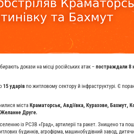
бирають докази на місці російських атак –
постраждали 8 
но
15 ударів
по житловому сектору й інфраструктурі. Є поран
инилися міста
Краматорськ, Авдіївка, Курахове, Бахмут, К
, Желанне Друге.
селенню із РСЗВ «Град», артилерії та ракет. Знищено та п
итлових будинків, агрофірма, машинобудівний завод, дитячи