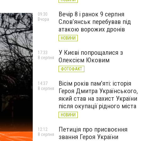
Вечір 8 і ранок 9 серпня
09:30
Вчора
Слов’янськ перебував під
атакою ворожих дронів
НОВИНИ
У Києві попрощалися з
17:33
8 серпня
Олексієм Юковим
ФОТОФАКТ
Вісім років пам'яті: історія
14:37
8 серпня
Героя Дмитра Українського,
який став на захист України
після окупації рідного міста
НОВИНИ
Петиція про присвоєння
12:12
8 серпня
звання Героя України