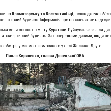
или по
Краматорську та Костянтинівці,
пошкоджено об’єк
оквартирний будинок. Інформація про поранених не надходи
ійська вели вогонь по місту
Курахове
. Руйнувань зазнали дит
агатоквартирний будинок. За попередніми даними, люди не
го обстрілу маємо травмованого у селі Желанне Друге.
Павло Кириленко, голова Донецької ОВА