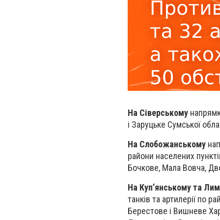
На Сіверському
напрямку
і Заруцьке Сумської обла
На Слобожанському
нап
райони населених пунктів
Бочкове, Мала Вовча, Дво
На Куп’янському та Ли
танків та артилерії по р
Берестове і Вишневе Харк