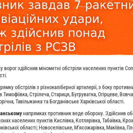
 ворог здійснив мінометні обстріли населених пунктів Со
сті.
рямку обстрілів з різнокаліберної артилерії, з боку противн
 Тимофіївка, Стрілеча, Стариця, Бугруватка, Огірцеве, Вовча
річна, Тавільжанка та Богданівське Харківської області.
манському
напрямках противник веде оборону. Здійснив об
айонах населених пунктів Кислівка, Котлярівка, Табаївка, Кро
івської області; Новоселівське, М’ясожарівка, Макіївка, П