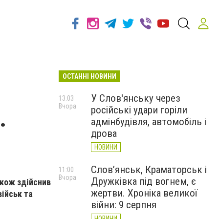
ОСТАННІ НОВИНИ
У Слов'янську через
13:03
Вчора
російські удари горіли
.
адмінбудівля, автомобіль і
дрова
НОВИНИ
Слов’янськ, Краматорськ і
11:00
Вчора
Дружківка під вогнем, є
акож здійснив
жертви. Хроніка великої
військ та
війни: 9 серпня
НОВИНИ