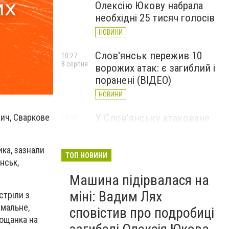
Олексію Юкову набрала
необхідні 25 тисяч голосів
НОВИНИ
Слов'янськ пережив 10
10:27
8 серпня
ворожих атак: є загиблий і
поранені (ВІДЕО)
НОВИНИ
пич, Сваркове
У Слов’янську атаковане
17:40
7 серпня
перехрестя, п'ятеро
поранених
ика, зазнали
ТОП НОВИНИ
НОВИНИ
нськ,
Машина підірвалася на
міні: Вадим Лях
стріли з
хмальне,
сповістив про подробиці
лощанка на