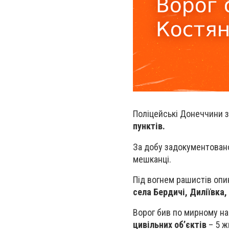
Поліцейські Донеччини з
пунктів.
За добу задокументова
мешканці.
Під вогнем рашистів оп
села Бердичі, Диліївка
Ворог бив по мирному на
цивільних об’єктів
– 5 ж