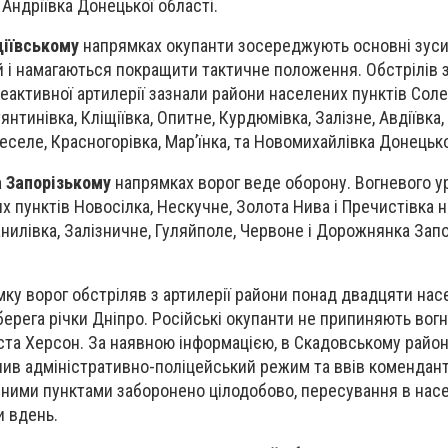
 Андріївка Донецької області.
діївському
напрямках окупанти зосереджують основні зуси
й і намагаються покращити тактичне положення. Обстрілів з
реактивної артилерії зазнали райони населених пунктів Соле
янтинівка, Кліщіївка, Опитне, Курдюмівка, Залізне, Авдіївка,
селе, Красногорівка, Марʼїнка, та Новомихайлівка Донецько
 Запорізькому
напрямках ворог веде оборону. Вогневого 
х пунктів Новосілка, Нескучне, Золота Нива і Пречистівка 
нилівка, Залізничне, Гуляйполе, Червоне і Дорожнянка Запо
ку ворог обстріляв з артилерії райони понад двадцяти нас
берега річки Дніпро. Російські окупанти не припиняють вог
ста Херсон. За наявною інформацією, в Скадовському район
лив адміністративно-поліцейський режим та ввів комендант
ними пунктами заборонено цілодобово, пересування в нас
и вдень.