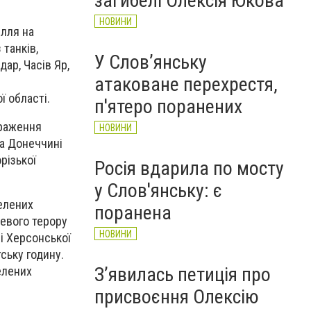
загибелі Олексія Юкова
НОВИНИ
лля на
 танків,
У Слов’янську
дар, Часів Яр,
атаковане перехрестя,
ї області.
п'ятеро поранених
ураження
НОВИНИ
на Донеччині
різької
Росія вдарила по мосту
у Слов'янську: є
елених
поранена
невого терору
НОВИНИ
і Херсонської
ську годину.
З’явилась петиція про
елених
присвоєння Олексію