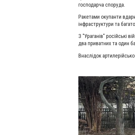
господарча споруда.
Ракетами окупанти вдар
інфраструктури та багат
З "Ураганів" російські в
два приватних та один б
Внаслідок артилерійсько