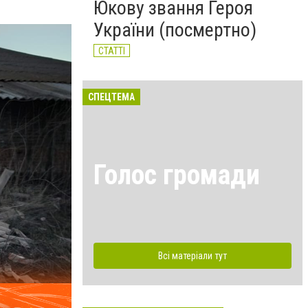
Юкову звання Героя
України (посмертно)
СТАТТІ
СПЕЦТЕМА
Голос громади
Всі матеріали тут