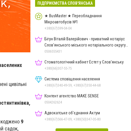
ПІДПРИЄМСТВА СЛОВ'ЯНСЬКА
★ BusMaster ★ Переобладнання
Мікроавтобусів №1
+380(67)599-04-04
Бігун Віталій Валерійович - приватний нотаріус
Слов'янського міського нотаріального округу
Дон.обл.
0506555431
Стоматологічний кабінет Естет у Слов'янську
населених
+380(66)307-55-75
Система сповіщення населення
ені цивільні
+380(67)340-49-59, +380(67)350-44-68
Контент агентство MAKE SENSE
остянтинівка,
0504262624
Адвокатське об'єднання Актум
+380(67)566-47-09, +380(50)347-05-80
ошкоджено
9
й садок,