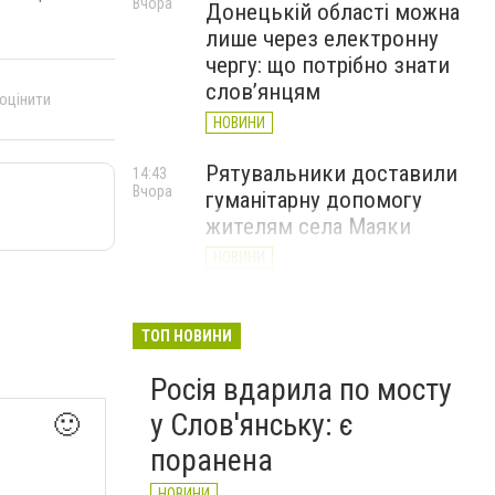
Вчора
Донецькій області можна
лише через електронну
чергу: що потрібно знати
слов’янцям
 оцінити
НОВИНИ
Рятувальники доставили
14:43
Вчора
гуманітарну допомогу
жителям села Маяки
НОВИНИ
«Я і Донеччина»: стартувала
13:52
Вчора
онлайн-акція до Дня молоді
ТОП НОВИНИ
НОВИНИ
Росія вдарила по мосту
у Слов'янську: є
🙂
поранена
НОВИНИ