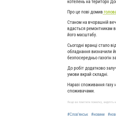
котелень на території До
Про це пові домив
голова
Станом на вчорашній веч
вдасться ремонтникам ві
його масштабу.
Сьогодні вранці стало ві
обладнання визначили 
безпосередньо газогін 
До робіт додатково залуч
умови вкрай складні.
Наразі споживання газу 
споживачами.
Якщо ви помітили помилку, виділіть нео
#Слов’янськ
#новини
#нов