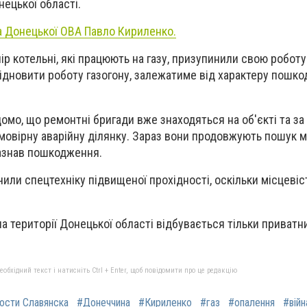
нецької області.
 Донецької ОВА Павло Кириленко.
ір котельні, які працюють на газу, призупинили свою робот
дновити роботу газогону, залежатиме від характеру пошко
домо, що р
емонтні бригади вже знаходяться на об'єкті та з
ймовірну
аварійну ділянку. Зараз вони продовжують пошук м
зазнав пошкодження.
или спецтехніку підвищеної прохідності, оскільки місцевіст
на території Донецької області відбувається тільки приват
бхідний текст і натисніть Ctrl + Enter, щоб повідомити про це редакцію
ости Славянска
#Донеччина
#Кириленко
#газ
#опалення
#війн