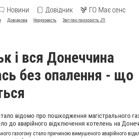
Новини
Довідник
ГО Має сенс
я
Довідкова
Нерухомість
Звіт про прозорість JTI
ьк і вся Донеччина
сь без опалення - що
ться
 стало відомо про пошкодження магістрального га
ело до аварійного відключення котелень на Донеч
ного газогону стало причиною вимушеного аварійного від