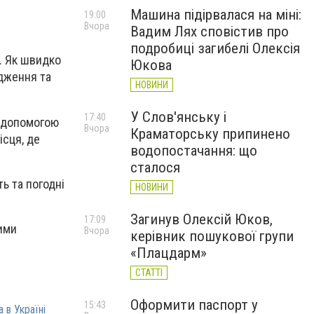
Машина підірвалася на міні:
19:00
Вчора
Вадим Лях сповістив про
подробиці загибелі Олексія
у. Як швидко
Юкова
дження та
НОВИНИ
У Слов'янську і
17:40
а допомогою
Вчора
Краматорську припинено
ісця, де
водопостачання: що
сталося
ь та погодні
НОВИНИ
Загинув Олексій Юков,
17:09
ними
Вчора
керівник пошукової групи
«Плацдарм»
СТАТТІ
Оформити паспорт у
15:43
а в Україні