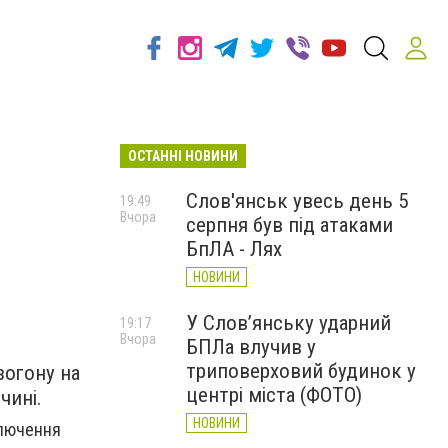
ОСТАННІ НОВИНИ
Слов'янськ увесь день 5
19:49
Вчора
серпня був під атаками
БпЛА - Лях
НОВИНИ
У Слов’янську ударний
19:17
Вчора
БПЛа влучив у
триповерховий будинок у
зогону на
центрі міста (ФОТО)
чині.
НОВИНИ
ключення