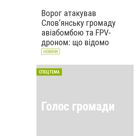
Ворог атакував
Слов’янську громаду
авіабомбою та FPV-
дроном: що відомо
НОВИНИ
СПЕЦТЕМА
Голос громади