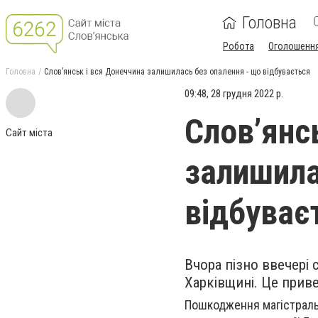
Головна
Робота
Оголошенн
Головна
Слов’янськ і вся Донеччина залишилась без опалення - що відбувається
09:48, 28 грудня 2022 р.
Слов’янс
Сайт міста
залишила
відбуває
Вчора пізно ввечері
Харківщині. Це прив
Пошкодження магістраль