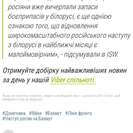
росіяни вже вичерпали запаси
боєприпасів у білорусі, є ще однією
ознакою того, що відновлення
широкомасштабного російського наступу
з білорусі в найближчі місяці є
малоймовірним», - підсумували в ISW.
Отримуйте добірку найважливіших новин
за день у нашій
Viber спільноті.
Якщо ви помітили помилку, виділіть необхідний текст і натисніть Ctrl + Enter, щоб
повідомити про це редакцію
#Донеччина
#Війна
#Бахмут
#Лінія фронту
#Наступ росіян на Бахмут