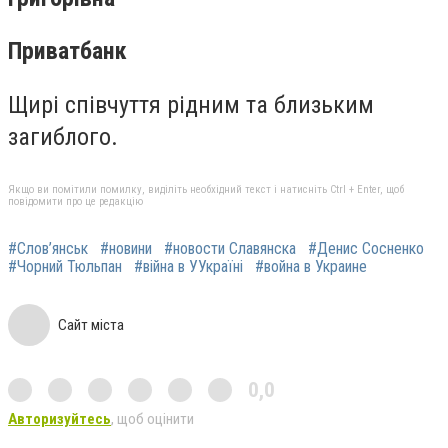
Приватбанк
Щирі співчуття рідним та близьким
загиблого.
Якщо ви помітили помилку, виділіть необхідний текст і натисніть Ctrl + Enter, щоб
повідомити про це редакцію
#Слов’янськ
#новини
#новости Славянска
#Денис Сосненко
#Чорний Тюльпан
#війна в УУкраїні
#война в Украине
Сайт міста
0,0
Авторизуйтесь
, щоб оцінити