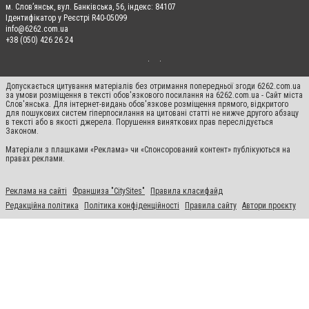
м. Слов’янськ, вул. Банківська, 56, індекс: 84107
Ідентифікатор у Реєстрі R40-05099
info@6262.com.ua
+38 (050) 426 26 24
Допускається цитування матеріалів без отримання попередньої згоди 6262.com.ua
за умови розміщення в тексті обов'язкового посилання на 6262.com.ua - Сайт міста
Слов'янська. Для інтернет-видань обов'язкове розміщення прямого, відкритого
для пошукових систем гіперпосилання на цитовані статті не нижче другого абзацу
в тексті або в якості джерела. Порушення виняткових прав переслідується
Законом.
Матеріали з плашками «Реклама» чи «Спонсорований контент» публікуються на
правах реклами.
Реклама на сайті
Франшиза "CitySites"
Правила класифайд
Редакційна політика
Політика конфіденційності
Правила сайту
Автори проєкту