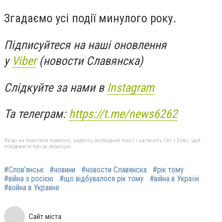
Згадаємо усі події минулого року.
Підписуйтеся на наші оновлення
у
Viber
(новости Славянска)
Слідкуйте за нами в
Instagram
Та телеграм:
https://t.me/news6262
Якщо ви помітили помилку, виділіть необхідний текст і натисніть Ctrl + Enter, щоб
повідомити про це редакцію
#Слов’янськ
#новини
#новости Славянска
#рік тому
#війна з росією
#що відбувалося рік тому
#війна в Україні
#война в Украине
Сайт міста