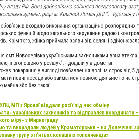
ну владу РФ. Вона добровільно обійняла псевдопосаду заст
оселівка адміністрації м. Красний Лиман ДНР", - йдеться у 
ї обов’язків входило виконання організаційно-розпорядчих 
рських функцій щодо загального керування радою і контро
иків. Крім того, жінка приймала заяви від селян і здійснюва
ння смт Новоселівка українськими захисниками вона втекла 
єю, її оголошено у розшук", - додали у відомстві.
ожує покарання у вигляді позбавлення волі на строк від 5 д
мати певні посади або займатися певною діяльністю на стр
ю майна або без такої.
ПЦ МП з Ярової віддали росії під час обміну
ати» українських захисників та відправляв координати 
кого міру» з Мирнограду
ю та викрадали людей у Краматорську – на Донеччині з
овану групу з п’ятьох колишніх «ополченців»