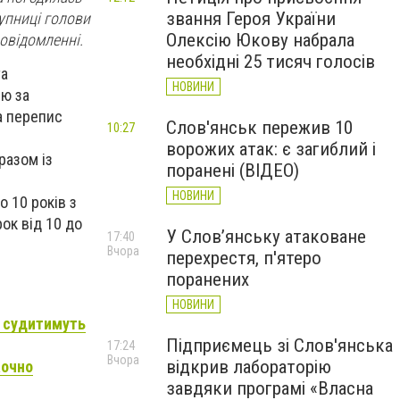
звання Героя України
упниці голови
Олексію Юкову набрала
повідомленні.
необхідні 25 тисяч голосів
та
НОВИНИ
лю за
ла перепис
Слов'янськ пережив 10
10:27
ворожих атак: є загиблий і
разом із
поранені (ВІДЕО)
НОВИНИ
о 10 років з
ок від 10 до
У Слов’янську атаковане
17:40
Вчора
перехрестя, п'ятеро
поранених
НОВИНИ
– судитимуть
Підприємець зі Слов'янська
17:24
Вчора
відкрив лабораторію
аочно
завдяки програмі «Власна