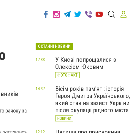
ОСТАННІ НОВИНИ
о
У Києві попрощалися з
17:33
Олексієм Юковим
ФОТОФАКТ
Вісім років пам'яті: історія
14:37
івників
Героя Дмитра Українського,
який став на захист України
після окупації рідного міста
о району за
НОВИНИ
Петиція про присвоєння
а погодилась
12:12