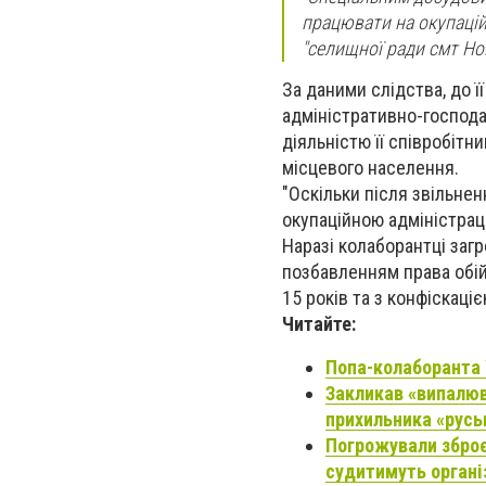
працювати на окупацій
"селищної ради смт Нов
За даними слідства, до ї
адміністративно-господа
діяльністю її співробітн
місцевого населення.
"Оскільки після звільне
окупаційною адміністраці
Наразі колаборантці загр
позбавленням права обій
15 років та з конфіскаціє
Читайте:
Попа-колаборанта У
Закликав «випалюв
прихильника «русь
Погрожували зброє
судитимуть організ