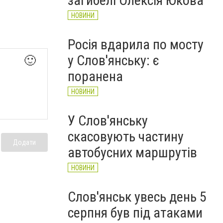
загибелі Олексія Юкова
НОВИНИ
Росія вдарила по мосту
у Слов'янську: є
🙂
поранена
НОВИНИ
У Слов'янську
скасовують частину
Додати
автобусних маршрутів
НОВИНИ
Слов'янськ увесь день 5
серпня був під атаками