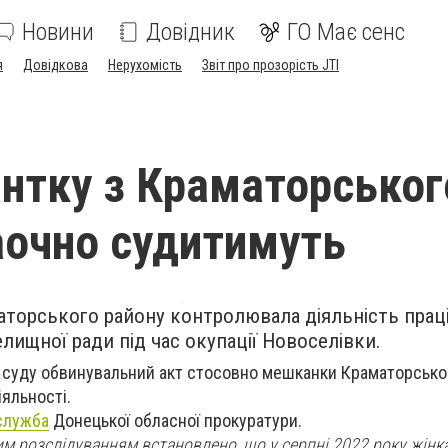
Новини
Довідник
ГО Має сенс
я
Довідкова
Нерухомість
Звіт про прозорість JTI
нтку з Краматорськог
аочно судитимуть
торського району контролювала діяльність прац
елищної ради під час окупації Новоселівки.
 суду обвинувальний акт стосовно мешканки Краматорськог
іяльності.
служба
Донецької обласної прокуратури.
м розслідуванням встановлено, що у серпні 2022 року жінк