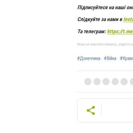
Підписуйтеся на наші о
Слідкуйте за нами в
Inst
Та телеграм:
https://t.m
Якщо ви помітили помилку, виділіть нео
#Донеччина
#Війна
#Крам