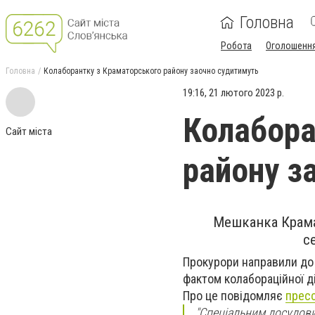
Головна
Робота
Оголошенн
Головна
Колаборантку з Краматорського району заочно судитимуть
19:16, 21 лютого 2023 р.
Колабора
Сайт міста
району з
Мешканка Крама
с
Прокурори направили до
фактом колабораційної д
Про це повідомляє
прес
"Спеціальним досудови