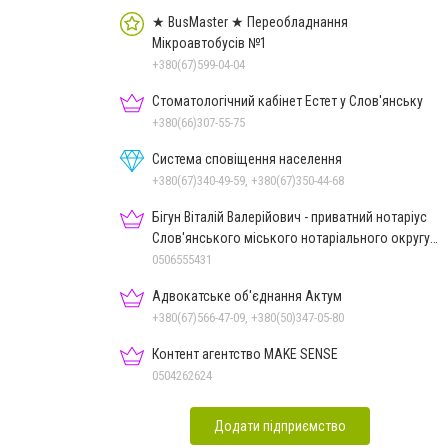
★ BusMaster ★ Переобладнання
Мікроавтобусів №1
+380(67)599-04-04
Стоматологічний кабінет Естет у Слов'янську
+380(66)307-55-75
Система сповіщення населення
+380(67)340-49-59, +380(67)350-44-68
Бігун Віталій Валерійович - приватний нотаріус
Слов'янського міського нотаріального округу
Дон.обл.
0506555431
Адвокатське об'єднання Актум
+380(67)566-47-09, +380(50)347-05-80
Контент агентство MAKE SENSE
0504262624
Додати підприємство