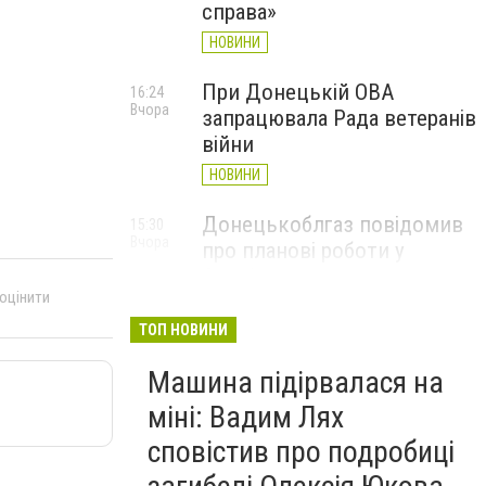
справа»
НОВИНИ
При Донецькій ОВА
16:24
Вчора
запрацювала Рада ветеранів
війни
НОВИНИ
Донецькоблгаз повідомив
15:30
Вчора
про планові роботи у
Слов’янську: де відключать
 оцінити
газ
ТОП НОВИНИ
НОВИНИ
Машина підірвалася на
міні: Вадим Лях
сповістив про подробиці