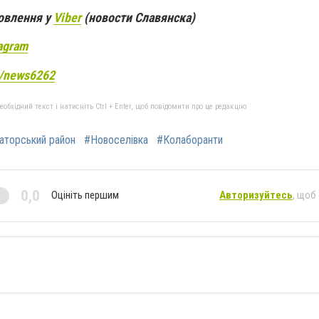
новлення у
Viber
(новости Славянска)
agram
e/news6262
бхідний текст і натисніть Ctrl + Enter, щоб повідомити про це редакцію
аторський район
#Новоселівка
#Колаборанти
0,0
Оцініть першим
Авторизуйтесь
, щоб