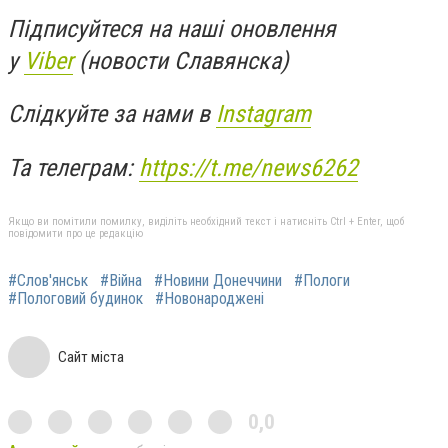
Підписуйтеся на наші оновлення
у
Viber
(новости Славянска)
Слідкуйте за нами в
Instagram
Та телеграм:
https://t.me/news6262
Якщо ви помітили помилку, виділіть необхідний текст і натисніть Ctrl + Enter, щоб
повідомити про це редакцію
#Слов'янськ
#Війна
#Новини Донеччини
#Пологи
#Пологовий будинок
#Новонароджені
Сайт міста
0,0