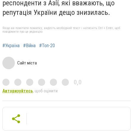
респонденти з Азії, які вважають, що
репутація України дещо знизилась.
Якщо ви помітили помилку, виділіть необхідний текст і натисніть Ctrl + Enter, щоб
повідомити про це редакцію
#Україна
#Війна
#Топ-20
Сайт міста
0,0
Авторизуйтесь
, щоб оцінити