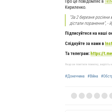
Про це повідомляє в
Тел
Кириленко.
"За 2 березня росіяни 
дістали поранення", - 
Підписуйтеся на наші о
Слідкуйте за нами в
Ins
Та телеграм:
https://t.
Якщо ви помітили помилку, виділіть нео
#Донеччина
#Війна
#Обст