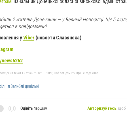
еграмі
начальник Донецької обласної військової адміністрац
вбили 2 жителів Донеччини — у Великій Новосілці. Ще 5 люде
йдеться в повідомленні.
новлення у
Viber
(новости Славянска)
tagram
me/news6262
бхідний текст і натисніть Ctrl + Enter, щоб повідомити про це редакцію
ріл
#Загиблі цивільні
0,0
Оцініть першим
Авторизуйтесь
, щоб