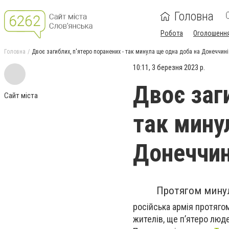
Головна
Робота
Оголошенн
Головна
Двоє загиблих, п'ятеро поранених - так минула ще одна доба на Донеччині
10:11, 3 березня 2023 р.
Двоє заги
Сайт міста
так мину
Донеччин
Протягом минул
російська армія протяго
жителів, ще пʼятеро люд