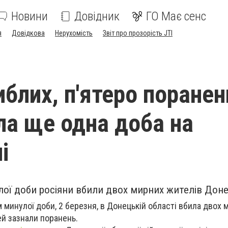
Новини
Довідник
ГО Має сенс
я
Довідкова
Нерухомість
Звіт про прозорість JTI
блих, п'ятеро поранен
ла ще одна доба на
і
ої доби росіяни вбили двох мирних жителів Доне
м минулої доби, 2 березня, в Донецькій області вбила двох 
ей зазнали поранень.