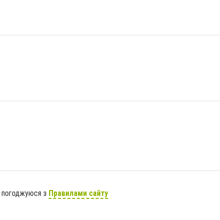
я погоджуюся з
Правилами сайту