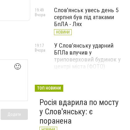
Слов'янськ увесь день 5
19:49
Вчора
серпня був під атаками
БпЛА - Лях
НОВИНИ
У Слов’янську ударний
19:17
Вчора
БПЛа влучив у
триповерховий будинок у
🙂
центрі міста (ФОТО)
НОВИНИ
Машина підірвалася на міні:
19:00
ТОП НОВИНИ
Вчора
Вадим Лях сповістив про
Росія вдарила по мосту
подробиці загибелі Олексія
Юкова
у Слов'янську: є
Додати
НОВИНИ
поранена
НОВИНИ