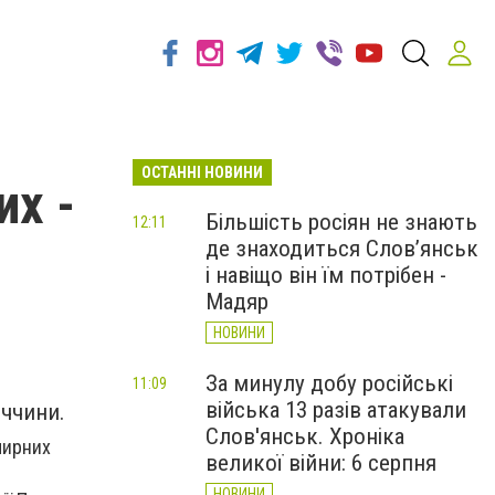
ОСТАННІ НОВИНИ
их -
Більшість росіян не знають
12:11
де знаходиться Слов’янськ
і навіщо він їм потрібен -
Мадяр
НОВИНИ
За минулу добу російські
11:09
війська 13 разів атакували
ччини.
Слов'янськ. Хроніка
мирних
великої війни: 6 серпня
НОВИНИ