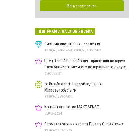
Всі матеріали тут
ПІДПРИЄМСТВА СЛОВ'ЯНСЬКА
Система сповіщення населення
+380(67)340-49-59, +380(67)350-44-68
Бігун Віталій Валерійович - приватний нотаріус
Слов'янського міського нотаріального округу
Дон.обл.
0506555431
★ BusMaster ★ Переобладнання
Мікроавтобусів №1
+380(67)599-04-04
Контент агентство MAKE SENSE
0504262624
Стоматологічний кабінет Естет у Слов'янську
+380(66)307-55-75