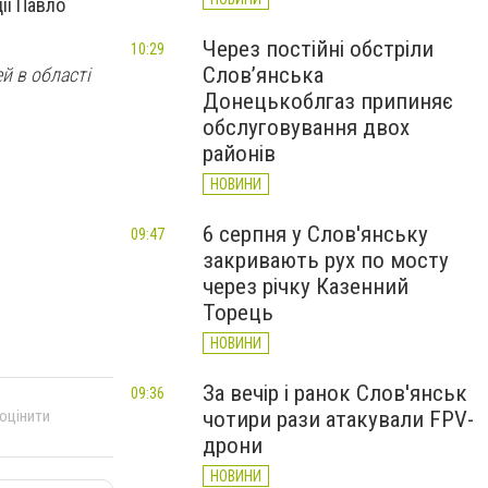
ії Павло
Через постійні обстріли
10:29
Слов’янська
й в області
Донецькоблгаз припиняє
обслуговування двох
районів
НОВИНИ
6 серпня у Слов'янську
09:47
закривають рух по мосту
через річку Казенний
Торець
НОВИНИ
За вечір і ранок Слов'янськ
09:36
чотири рази атакували FPV-
 оцінити
дрони
НОВИНИ