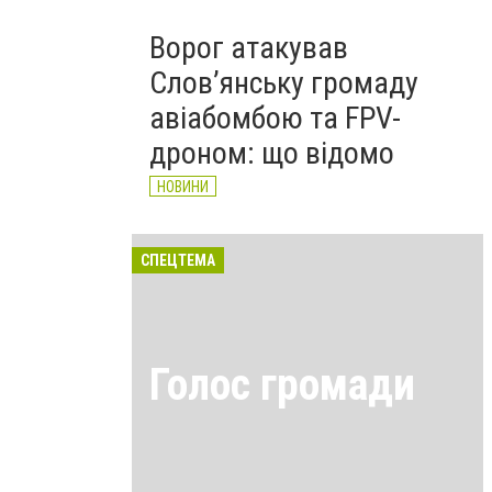
Ворог атакував
Слов’янську громаду
авіабомбою та FPV-
дроном: що відомо
НОВИНИ
СПЕЦТЕМА
Голос громади