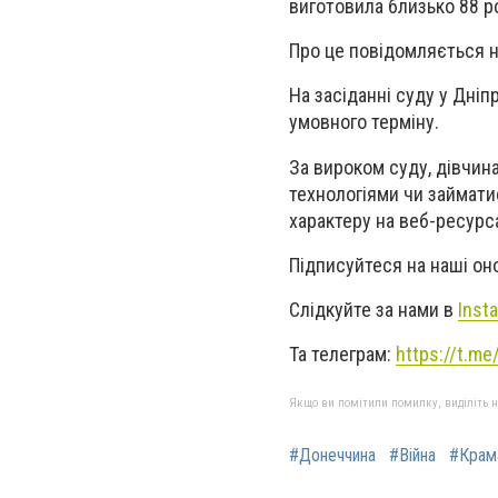
виготовила близько 88 р
Про це повідомляється н
На засіданні суду у Дні
умовного терміну.
За вироком суду, дівчин
технологіями чи займати
характеру на веб-ресурс
Підписуйтеся на наші о
Слідкуйте за нами в
Inst
Та телеграм:
https://t.m
Якщо ви помітили помилку, виділіть нео
#Донеччина
#Війна
#Крам