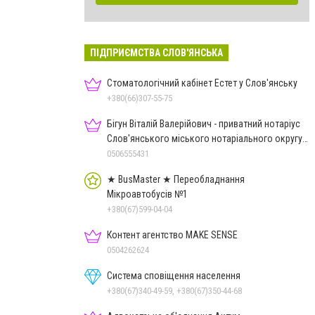
ПІДПРИЄМСТВА СЛОВ'ЯНСЬКА
Стоматологічний кабінет Естет у Слов'янську
+380(66)307-55-75
Бігун Віталій Валерійович - приватний нотаріус
Слов'янського міського нотаріального округу
Дон.обл.
0506555431
★ BusMaster ★ Переобладнання
Мікроавтобусів №1
+380(67)599-04-04
Контент агентство MAKE SENSE
0504262624
Система сповіщення населення
+380(67)340-49-59, +380(67)350-44-68