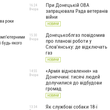
При Донецькій ОВА
16:24
Вчора
запрацювала Рада ветеранів
війни
два роки
НОВИНИ
Донецькоблгаз повідомив
15:30
комп’ютерними
Вчора
про планові роботи у
ї будь-якого
Слов’янську: де відключать
газ
НОВИНИ
«Армія відновлення» на
14:55
Вчора
Донеччині: тисячі людей
долучилися до відбудови
громад
НОВИНИ
Як службові собаки 18-ї
13:34