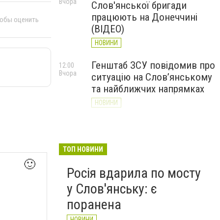
Вчора
Слов'янської бригади
працюють на Донеччині
тобы оценить
(ВІДЕО)
НОВИНИ
Генштаб ЗСУ повідомив про
12:00
Вчора
ситуацію на Слов’янському
та найближчих напрямках
НОВИНИ
Слов’янськ обстріляли 13
11:18
Вчора
разів за добу. Хроніка
великої війни: 7 серпня
ТОП НОВИНИ
🙂
НОВИНИ
Росія вдарила по мосту
у Слов'янську: є
поранена
НОВИНИ