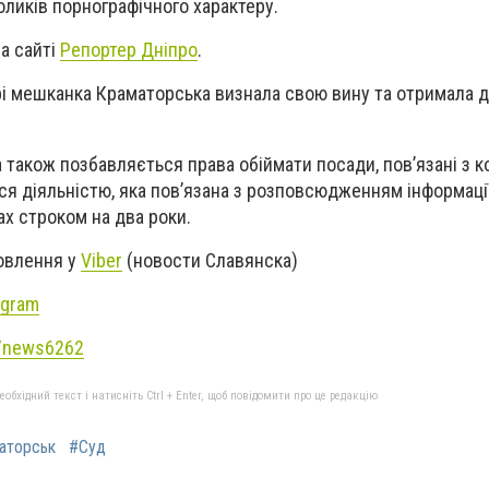
оликів порнографічного характеру.
а сайті
Репортер Дніпро
.
прі мешканка Краматорська визнала свою вину та отримала 
а також позбавляється права обіймати посади, пов’язані з 
ся діяльністю, яка пов’язана з розповсюдженням інформаці
ах строком на два роки.
новлення у
Viber
(новости Славянска)
agram
e/news6262
бхідний текст і натисніть Ctrl + Enter, щоб повідомити про це редакцію
аторськ
#Суд