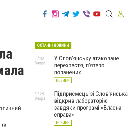
ОСТАННІ НОВИНИ
ла
У Слов’янську атаковане
17:40
Вчора
перехрестя, п'ятеро
мала
поранених
НОВИНИ
Підприємець зі Слов'янська
17:24
Вчора
відкрив лабораторію
завдяки програмі «Власна
ротичний
справа»
НОВИНИ
 та