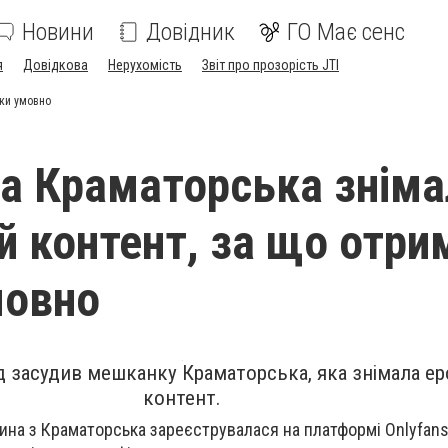
Новини
Довідник
ГО Має сенс
я
Довідкова
Нерухомість
Звіт про прозорість JTI
ки умовно
 Краматорська зніма
й контент, за що отри
мовно
д засудив мешканку Краматорська, яка знімала е
контент.
чина з Краматорська зареєструвалася на платформі Onlyfans