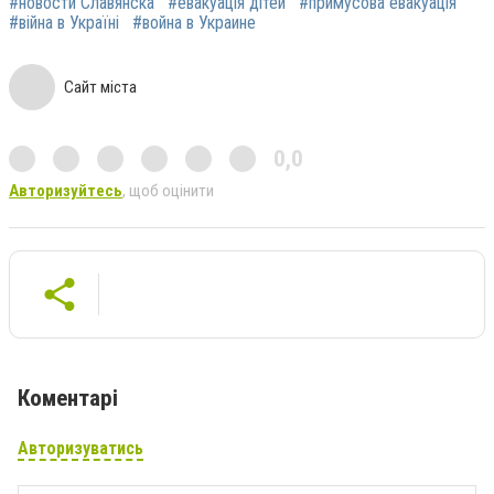
#новости Славянска
#евакуація дітей
#примусова евакуація
#війна в Україні
#война в Украине
Сайт міста
0,0
Авторизуйтесь
, щоб оцінити
Коментарі
Авторизуватись