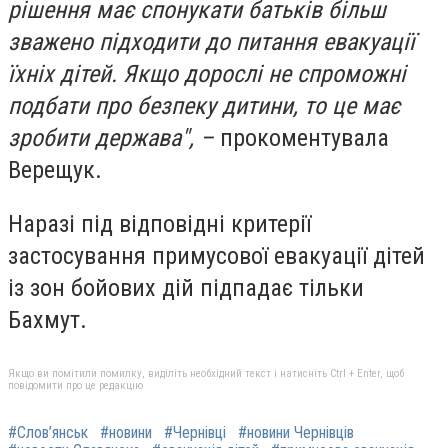
рішення має спонукати батьків більш
зважено підходити до питання евакуації
їхніх дітей. Якщо дорослі не спроможні
подбати про безпеку дитини, то це має
зробити держава", –
прокоментувала
Верещук.
Наразі під відповідні критерії
застосування примусової евакуації дітей
із зон бойових дій підпадає тільки
Бахмут.
Якщо ви помітили помилку, виділіть необхідний текст і натисніть Ctrl + Enter, щоб
повідомити про це редакцію
#Слов’янськ
#новини
#Чернівці
#новини Чернівців