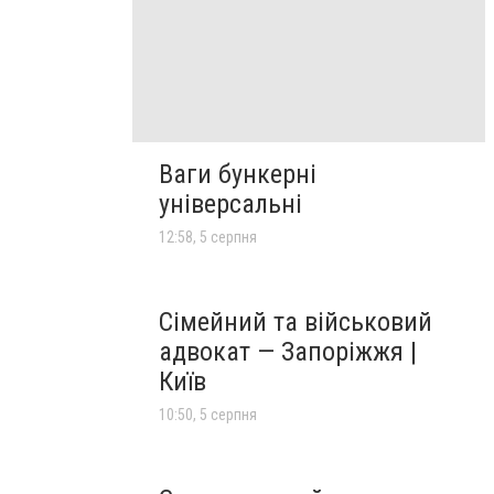
Ваги бункерні
універсальні
12:58, 5 серпня
Сімейний та військовий
адвокат — Запоріжжя |
Київ
10:50, 5 серпня