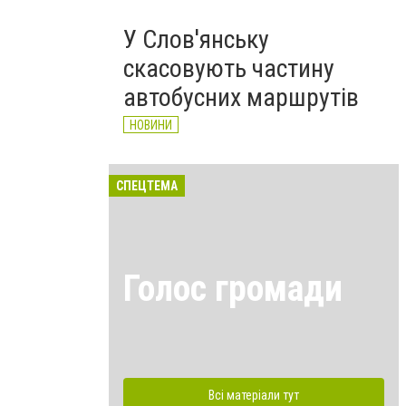
У Слов'янську
скасовують частину
автобусних маршрутів
НОВИНИ
СПЕЦТЕМА
Голос громади
Всі матеріали тут