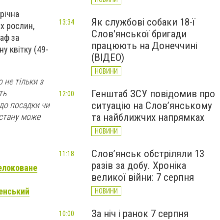
річна
Як службові собаки 18-ї
13:34
х рослин,
Слов'янської бригади
аф за
працюють на Донеччині
у квітку (49-
(ВІДЕО)
НОВИНИ
 не тільки з
ть
Генштаб ЗСУ повідомив про
12:00
до посадки чи
ситуацію на Слов’янському
 стану може
та найближчих напрямках
НОВИНИ
Слов’янськ обстріляли 13
11:18
разів за добу. Хроніка
релоковане
великої війни: 7 серпня
ленський
НОВИНИ
За ніч і ранок 7 серпня
10:00