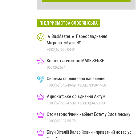
ПІДПРИЄМСТВА СЛОВ'ЯНСЬКА
★ BusMaster ★ Переобладнання
Мікроавтобусів №1
+380(67)599-04-04
Контент агентство MAKE SENSE
0504262624
Система сповіщення населення
+380(67)340-49-59, +380(67)350-44-68
Адвокатське об'єднання Актум
+380(67)566-47-09, +380(50)347-05-80
Стоматологічний кабінет Естет у Слов'янську
+380(66)307-55-75
Бігун Віталій Валерійович - приватний нотаріус