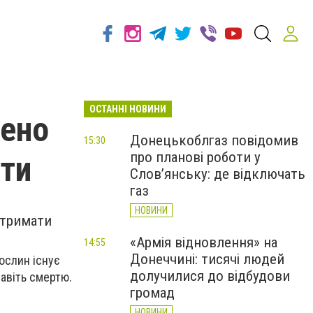
ОСТАННІ НОВИНИ
нено
Донецькоблгаз повідомив
15:30
про планові роботи у
іти
Слов’янську: де відключать
газ
НОВИНИ
отримати
«Армія відновлення» на
14:55
Донеччині: тисячі людей
рослин
існує
долучилися до відбудови
навіть смертю.
громад
НОВИНИ