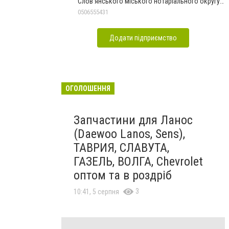
Слов'янського міського нотаріального округу
Дон.обл.
0506555431
Додати підприємство
ОГОЛОШЕННЯ
Запчастини для Ланос
(Daewoo Lanos, Sens),
ТАВРИЯ, СЛАВУТА,
ГАЗЕЛЬ, ВОЛГА, Chevrolet
оптом та в роздріб
3
10:41, 5 серпня