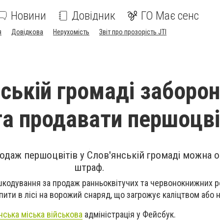
Новини
Довідник
ГО Має сенс
я
Довідкова
Нерухомість
Звіт про прозорість JTI
нській громаді заборо
та продавати першоцв
родаж першоцвітів у Слов'янській громаді можна 
штраф.
дшкодування за продаж
ранньоквітучих та червонокнижних 
пити в лісі на ворожий снаряд, що загрожує каліцтвом або 
нська міська військова
адміністрація у Фейсбук.