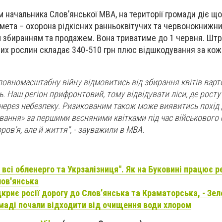
 начальника Слов’янської МВА, на території громади діє що
ї мета – охорона рідкісних ранньоквітучих та червонокнижни
м збиранням та продажем. Вона триватиме до 1 червня. Штр
 рослин складає 340-510 грн плюс відшкодування за кожн
повномасштабну війну відмовитись від збирання квітів варто
. Наш регіон прифронтовий, тому відвідувати ліси, де росту
через небезпеку. Ризикованим також може виявитись похід 
ювання» за першими весняними квітками під час військового
ов’я, але й життя", - зауважили в МВА.
всі обленерго та Укрзалізниця". Як на Буковині працює 
лов'янська
криє росії дорогу до Слов’янська та Краматорська, - Зе
омаді почали відходити від очищення води хлором