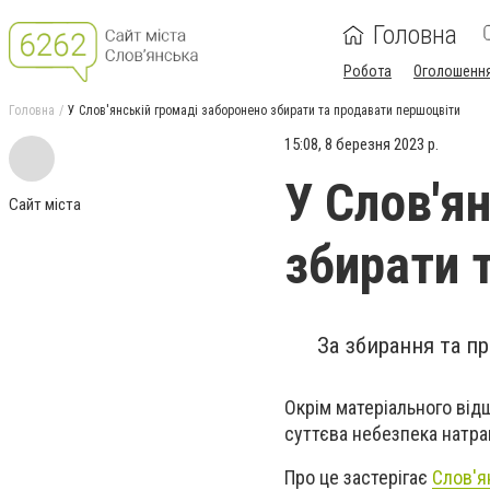
Головна
Робота
Оголошенн
Головна
У Слов'янській громаді заборонено збирати та продавати першоцвіти
15:08, 8 березня 2023 р.
У Слов'я
Сайт міста
збирати 
За збирання та п
Окрім матеріального ві
суттєва небезпека натра
Про це застерігає
Слов'я