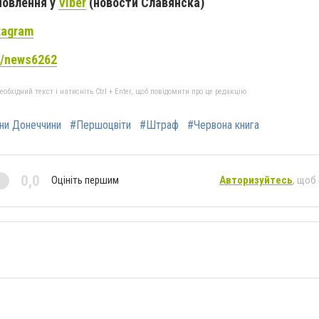
новлення у
Viber
(новости Славянска)
tagram
me/news6262
бхідний текст і натисніть Ctrl + Enter, щоб повідомити про це редакцію
ни Донеччини
#Першоцвіти
#Штраф
#Червона книга
0,0
Оцініть першим
Авторизуйтесь
, щоб