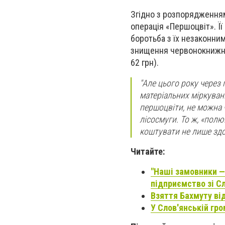
Згідно з розпорядженням
операція «Першоцвіт». Ї
боротьба з їх незаконни
знищення червонокнижних
62 грн).
"Але цього року через 
матеріальних міркувань
першоцвіти, не можна 
лісосмуги. То ж, «пол
коштувати не лише здор
Читайте:
"Наші замовники — 
підприємство зі С
Взяття Бахмуту від
У Слов'янській гр