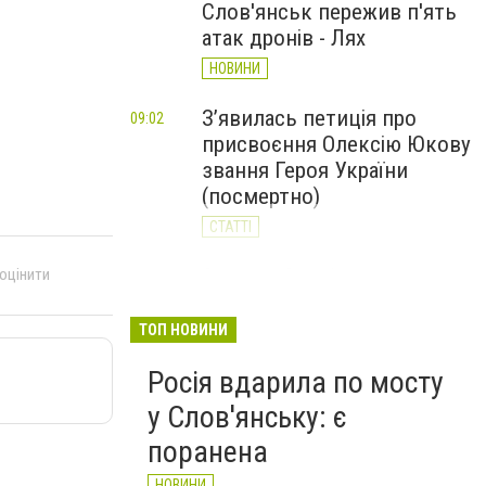
Слов'янськ пережив п'ять
атак дронів - Лях
НОВИНИ
З’явилась петиція про
09:02
присвоєння Олексію Юкову
звання Героя України
(посмертно)
СТАТТІ
За день Слов'янськ
 оцінити
20:23
Вчора
пережив 11 атак дронів: 62-
річний чоловік у реанімації
ТОП НОВИНИ
НОВИНИ
Росія вдарила по мосту
у Слов'янську: є
поранена
НОВИНИ