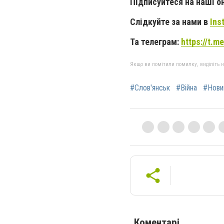
Підписуйтеся на наші о
Слідкуйте за нами в
Ins
Та телеграм:
https://t.
Якщо ви помітили помилку, виділіть нео
#Слов'янськ
#Війна
#Нови
Коментарі