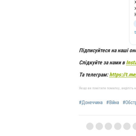
Підписуйтеся на наші о
Слідкуйте за нами в
Inst
Та телеграм:
https://t.m
Якщо ви помітили помилку, виділіть нео
#Донеччина
#Війна
#Обст