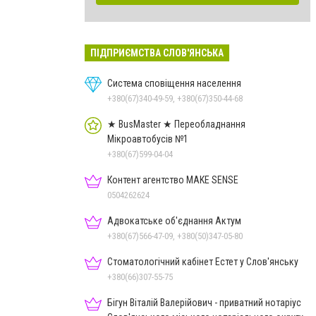
ПІДПРИЄМСТВА СЛОВ'ЯНСЬКА
Система сповіщення населення
+380(67)340-49-59, +380(67)350-44-68
★ BusMaster ★ Переобладнання
Мікроавтобусів №1
+380(67)599-04-04
Контент агентство MAKE SENSE
0504262624
Адвокатське об'єднання Актум
+380(67)566-47-09, +380(50)347-05-80
Стоматологічний кабінет Естет у Слов'янську
+380(66)307-55-75
Бігун Віталій Валерійович - приватний нотаріус