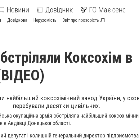
Новини
Довідник
ГО Має сенс
я
Довідкова
Нерухомість
Звіт про прозорість JTI
обстріляли Коксохім в
(ВІДЕО)
и найбільший коксохімічний завод України, у схо
перебували десятки цивільних.
ійська окупаційна армія обстріляла найбільший коксохімічн
я в Авдіївці Донецької області.
ий депутат і колишній генеральний директор підприємства