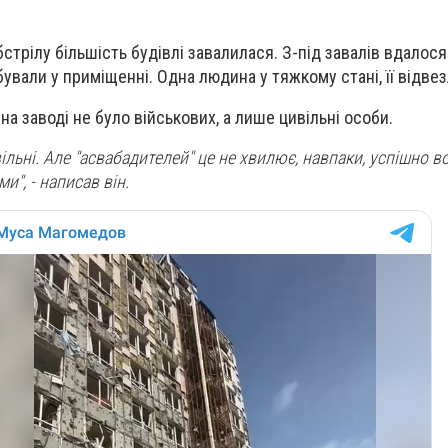
бстрілу більшість будівлі завалилася. З-під завалів вдалося
ували у приміщенні. Одна людина у тяжкому стані, її відвезл
а заводі не було військових, а лише цивільні особи.
вільні. Але "асвабадителей" це не хвилює, навпаки, успішно
и", - написав він.