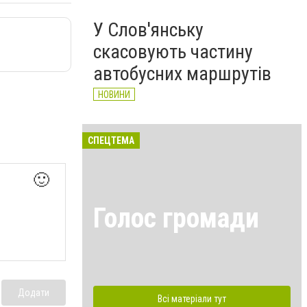
У Слов'янську
скасовують частину
автобусних маршрутів
НОВИНИ
СПЕЦТЕМА
🙂
Голос громади
Додати
Всі матеріали тут