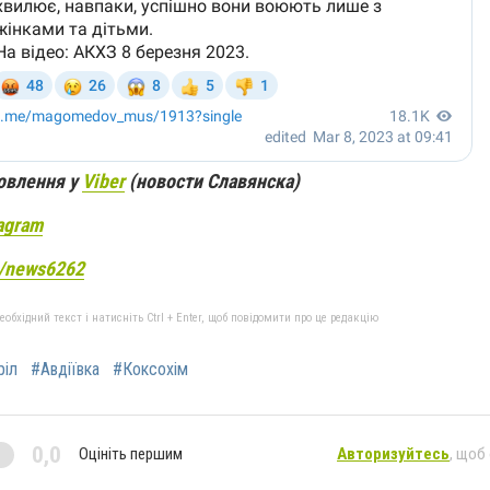
новлення у
Viber
(новости Славянска)
agram
e/news6262
бхідний текст і натисніть Ctrl + Enter, щоб повідомити про це редакцію
ріл
#Авдіївка
#Коксохім
0,0
Оцініть першим
Авторизуйтесь
, щоб