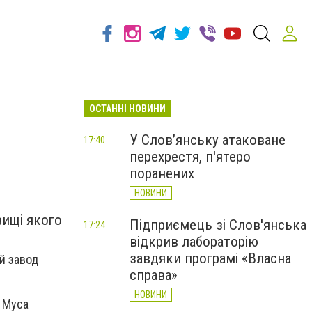
ОСТАННІ НОВИНИ
У Слов’янську атаковане
17:40
перехрестя, п'ятеро
поранених
НОВИНИ
вищі якого
Підприємець зі Слов'янська
17:24
відкрив лабораторію
завдяки програмі «Власна
ий завод
справа»
НОВИНИ
 Муса