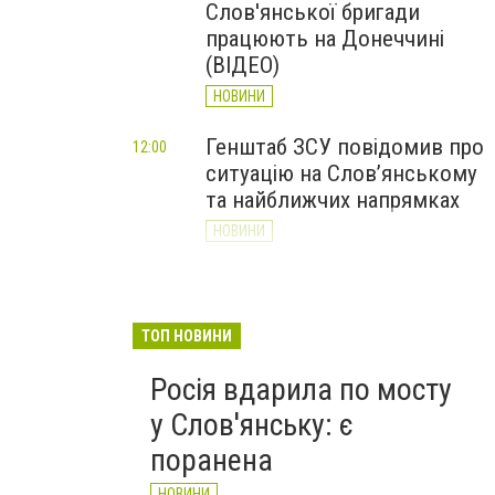
Слов'янської бригади
працюють на Донеччині
(ВІДЕО)
НОВИНИ
Генштаб ЗСУ повідомив про
12:00
ситуацію на Слов’янському
та найближчих напрямках
НОВИНИ
Слов’янськ обстріляли 13
11:18
разів за добу. Хроніка
великої війни: 7 серпня
ТОП НОВИНИ
НОВИНИ
Росія вдарила по мосту
у Слов'янську: є
поранена
НОВИНИ