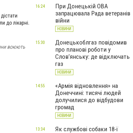
При Донецькій ОВА
16:24
запрацювала Рада ветеранів
 дістати
війни
и до лікарні.
НОВИНИ
Донецькоблгаз повідомив
15:30
 вони воюють
про планові роботи у
Слов’янську: де відключать
газ
НОВИНИ
«Армія відновлення» на
14:55
Донеччині: тисячі людей
долучилися до відбудови
громад
НОВИНИ
Як службові собаки 18-ї
13:34