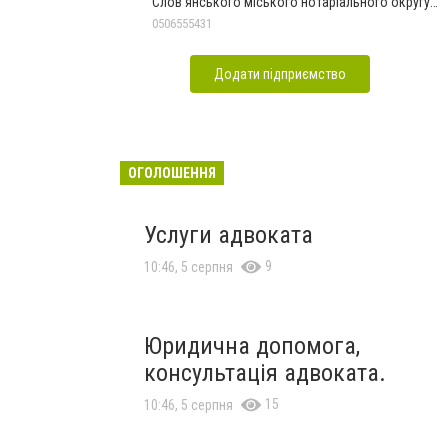
Слов'янського міського нотаріального округу
Дон.обл.
0506555431
Додати підприємство
ОГОЛОШЕННЯ
Услуги адвоката
9
10:46, 5 серпня
Юридична допомога,
консультація адвоката.
15
10:46, 5 серпня