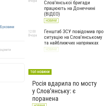
Вчора
Слов'янської бригади
працюють на Донеччині
(ВІДЕО)
НОВИНИ
 Буковини
Генштаб ЗСУ повідомив про
12:00
Вчора
ситуацію на Слов’янському
та найближчих напрямках
 оцінити
НОВИНИ
Слов’янськ обстріляли 13
11:18
Вчора
разів за добу. Хроніка
великої війни: 7 серпня
ТОП НОВИНИ
НОВИНИ
Росія вдарила по мосту
у Слов'янську: є
поранена
НОВИНИ