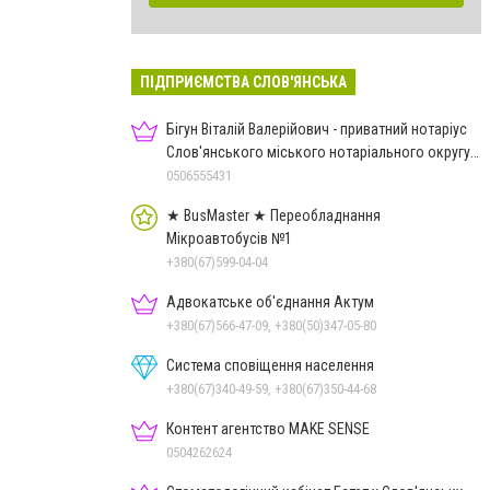
ПІДПРИЄМСТВА СЛОВ'ЯНСЬКА
Бігун Віталій Валерійович - приватний нотаріус
Слов'янського міського нотаріального округу
Дон.обл.
0506555431
★ BusMaster ★ Переобладнання
Мікроавтобусів №1
+380(67)599-04-04
Адвокатське об'єднання Актум
+380(67)566-47-09, +380(50)347-05-80
Система сповіщення населення
+380(67)340-49-59, +380(67)350-44-68
Контент агентство MAKE SENSE
0504262624