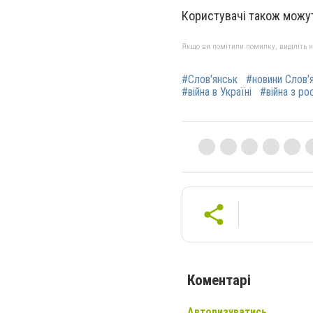
Користувачі також можут
Якщо ви помітили помилку, виділіть нео
#Слов'янськ
#новини Слов'
#війна в Україні
#війна з ро
Коментарі
Авторизуватись