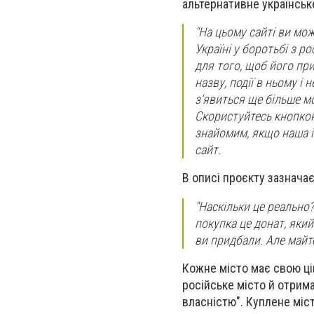
альтернативне українськ
"На цьому сайті ви мо
Україні у боротьбі з р
для того, щоб його пр
назву, події в ньому і
з’явиться ще більше 
Скористуйтесь кнопкою
знайомим, якщо наша ін
сайт.
В описі проєкту зазнача
"Наскільки це реально
покупка це донат, який
ви придбали. Але майте
Кожне місто має свою цін
російське місто й отрим
власністю". Куплене міс