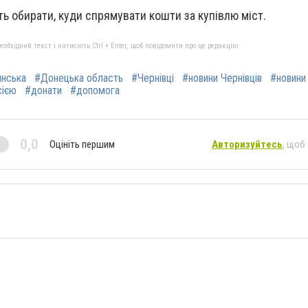
ь обирати, куди спрямувати кошти за купівлю міст.
бхідний текст і натисніть Ctrl + Enter, щоб повідомити про це редакцію
янська
#Донецька область
#Чернівці
#новини Чернівців
#новини
сією
#донати
#допомога
0,0
Оцініть першим
Авторизуйтесь
, щоб