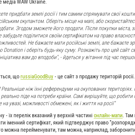
е медіа WAW Ukraine.
жете придбати землі росії і тим самим спрямувати свої кошт
осійським окупантом.
Оберіть місце на мапі, або скористайте
идбати. Згодом зможете його продати.
Після покупки міста, з
 не забудьте поділитися своїм сертифікатом на право власност
можливостей.
Не бажаєте мати російські землі, але бажаєте з
 Donation і оберіть будь-яку суму.
Розкажіть про цей сайт с
іціатива вам до вподоби", - йдеться у вітання під час першо
ється, що
russiaGoodBuy
-
це сайт з продажу територій росії.
? Реальніше ніж їхні референдуми на окупованих територіях.
 реально піде на потреби країни. Самі вирішуйте, що робити і
 на увазі, можливості обмежені, як і життя на росії"
у - їх перелік вказаний у верхній частині
онлайн-мапи
. Там
ати іменний сертифікат, який підтверджує право "розпоря
то можна перейменувати, там можна, наприклад, заборонити