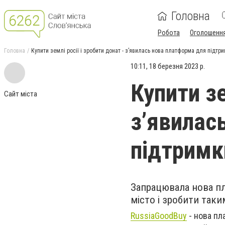
Головна
Робота
Оголошенн
Головна
Купити землі росії і зробити донат - зʼявилась нова платформа для підтр
10:11, 18 березня 2023 р.
Купити зе
Сайт міста
зʼявилас
підтримк
Запрацювала нова пл
місто і зробити так
RussiaGoodBuy
- нова пла