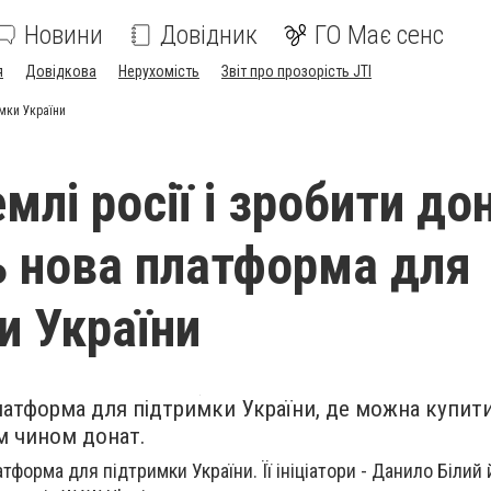
Новини
Довідник
ГО Має сенс
я
Довідкова
Нерухомість
Звіт про прозорість JTI
имки України
млі росії і зробити дон
ь нова платформа для
и України
атформа для підтримки України, де можна купити
им чином донат.
тформа для підтримки України. Її ініціатори -
Данило Білий 