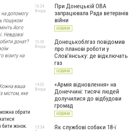
При Донецькій ОВА
16:24
Вчора
запрацювала Рада ветеранів
и на допомогу
війни
сь пошуком
мініть його
НОВИНИ
і. Невдовзі
Донецькоблгаз повідомив
робити донат?
15:30
Вчора
про планові роботи у
воїм
Слов’янську: де відключать
го візиту на
газ
НОВИНИ
«Армія відновлення» на
14:55
 Кожна ваша
Вчора
Донеччині: тисячі людей
з містом, яке
долучилися до відбудови
громад
можна обрати
НОВИНИ
джатися
 бити жінок.
Як службові собаки 18-ї
13:34