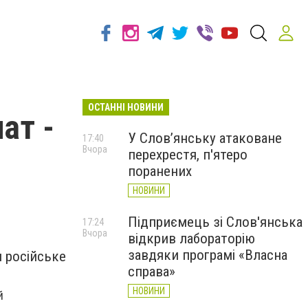
ОСТАННІ НОВИНИ
ат -
У Слов’янську атаковане
17:40
Вчора
перехрестя, п'ятеро
поранених
НОВИНИ
Підприємець зі Слов'янська
17:24
Вчора
відкрив лабораторію
завдяки програмі «Власна
 російське
справа»
НОВИНИ
й