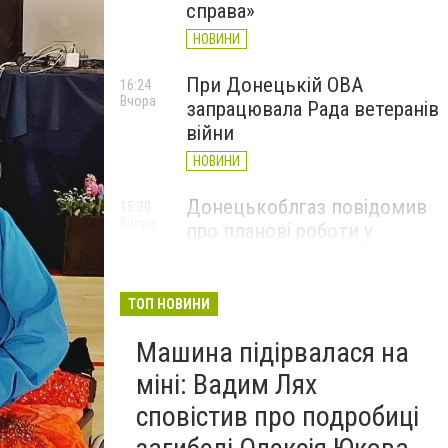
справа»
НОВИНИ
При Донецькій ОВА
16:24
Вчора
запрацювала Рада ветеранів
війни
НОВИНИ
Донецькоблгаз повідомив
15:30
Вчора
про планові роботи у
Слов’янську: де відключать
газ
ТОП НОВИНИ
НОВИНИ
Машина підірвалася на
міні: Вадим Лях
сповістив про подробиці