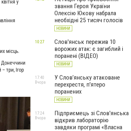
 квітня у
звання Героя України
Олексію Юкову набрала
необхідні 25 тисяч голосів
авління
НОВИНИ
Слов'янськ пережив 10
10:27
ворожих атак: є загиблий і
их місць.
поранені (ВІДЕО)
у Донеччини
НОВИНИ
– три, Ігор
У Слов’янську атаковане
17:40
Вчора
перехрестя, п'ятеро
поранених
НОВИНИ
Підприємець зі Слов'янська
17:24
Вчора
відкрив лабораторію
завдяки програмі «Власна