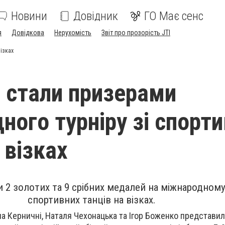
Новини
Довідник
ГО Має сенс
я
Довідкова
Нерухомість
Звіт про прозорість JTI
візках
і стали призерами
ного турніру зі спорт
 візках
 2 золотих та 9 срібних медалей на міжнародному 
спортивних танців на візках.
на Керничні, Наталя Чехонацька та Ігор Боженко представи