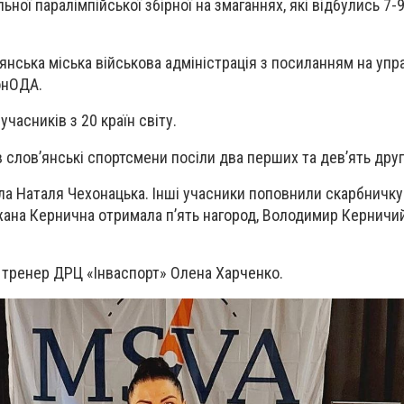
ьної паралімпійської збірної на змаганнях, які відбулись 7-9
янська міська військова адміністрація з посиланням на упр
онОДА.
учасників з 20 країн світу.
в слов’янські спортсмени посіли два перших та дев’ять друг
ла Наталя Чехонацька. Інші учасники поповнили скарбничк
ана Кернична отримала п’ять нагород, Володимир Керничий 
 тренер ДРЦ «Інваспорт» Олена Харченко.