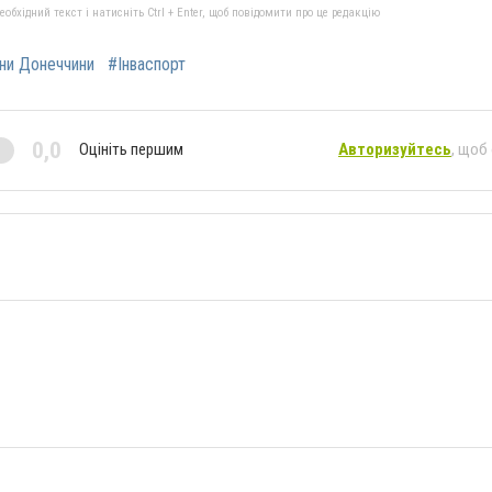
бхідний текст і натисніть Ctrl + Enter, щоб повідомити про це редакцію
ни Донеччини
#Інваспорт
0,0
Оцініть першим
Авторизуйтесь
, щоб