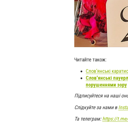
Читайте також:
Слов’янські каратис
Слов'янські пауер
порушеннями зору
Підписуйтеся на наші он
Слідкуйте за нами в
Inst
Та телеграм:
https://t.m