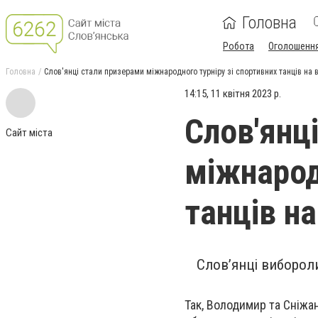
Головна
Робота
Оголошенн
Головна
Слов'янці стали призерами міжнародного турніру зі спортивних танців на 
14:15, 11 квітня 2023 р.
Слов'янц
Сайт міста
міжнарод
танців на
Слов’янці вибороли
Так, Володимир та Сніжа