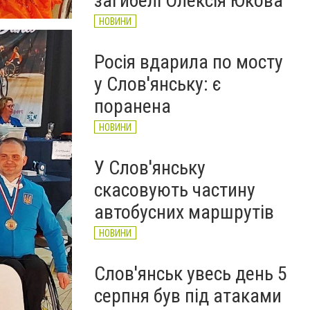
загибелі Олексія Юкова
НОВИНИ
Росія вдарила по мосту
у Слов'янську: є
поранена
НОВИНИ
У Слов'янську
скасовують частину
автобусних маршрутів
НОВИНИ
Слов'янськ увесь день 5
серпня був під атаками