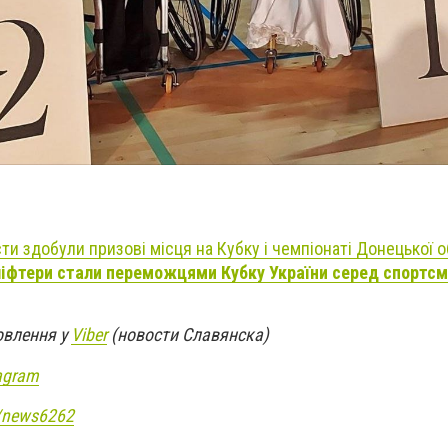
ти здобули призові місця на Кубку і чемпіонаті Донецької о
ліфтери стали переможцями Кубку України серед спортсм
овлення у
Viber
(новости Славянска)
agram
e/news6262