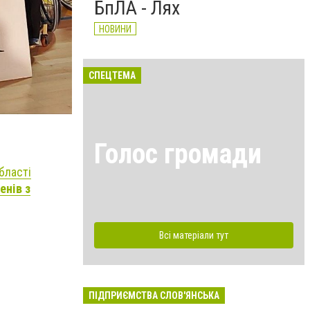
БпЛА - Лях
НОВИНИ
СПЕЦТЕМА
Голос громади
бласті
енів з
Всі матеріали тут
ПІДПРИЄМСТВА СЛОВ'ЯНСЬКА