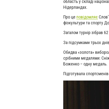
область у складі націонал
Нідерландах.
Про це
повідомляє
Слов'
фізкультури та спорту Д
Загалом турнір зібрав 62 
За підсумками трьох дні
Обидва «золота» виборо
срібними медалями: Сніж
Боженко – одну медаль.
Підготувала спортсменів