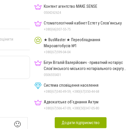
Контент агентство MAKE SENSE
0504262624
Стоматологічний кабінет Естет у Слов'янську
+380(66)307-55-75
 оцінити
★ BusMaster ★ Переобладнання
Мікроавтобусів №1
+380(67)599-04-04
Бігун Віталій Валерійович - приватний нотаріус
Слов'янського міського нотаріального округу
Дон.обл.
0506555431
Система сповіщення населення
+380(67)340-49-59, +380(67)350-44-68
Адвокатське об'єднання Актум
+380(67)566-47-09, +380(50)347-05-80
Додати підприємство
🙂