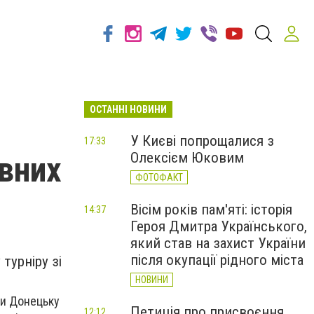
ОСТАННІ НОВИНИ
У Києві попрощалися з
17:33
Олексієм Юковим
ивних
ФОТОФАКТ
Вісім років пам'яті: історія
14:37
Героя Дмитра Українського,
який став на захист України
після окупації рідного міста
турніру зі
НОВИНИ
ли Донецьку
Петиція про присвоєння
12:12