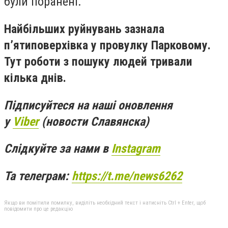
були поранені.
Найбільших руйнувань зазнала
п’ятиповерхівка у провулку Парковому.
Тут роботи з пошуку людей тривали
кілька днів.
Підписуйтеся на наші оновлення
у
Viber
(новости Славянска)
Слідкуйте за нами в
Instagram
Та телеграм:
https://t.me/news6262
Якщо ви помітили помилку, виділіть необхідний текст і натисніть Ctrl + Enter, щоб
повідомити про це редакцію