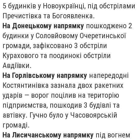
5 будинків у Новоукраїнці, під обстрілами
Пречистівка та Богоявленка.
На Донецькому напрямку
пошкоджено 2
будинки у Соловйовому Очеретинської
громади, зафіксовано 3 обстріли
Курахового та поодинокі обстріли
Авдіївки.
На Горлівському напрямку
напередодні
Костянтинівка зазнала двох ракетних
ударів — ворог поцілив на територію
підприємства, пошкодив 3 будівлі та
автівку. Гучно було у Часовоярській
громаді.
На Лисичанському напрямку
під вогнем