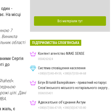
 один -
є. На місці
Всі матеріали тут
щиною 7
. Виникла
ільник області
ПІДПРИЄМСТВА СЛОВ'ЯНСЬКА
Контент агентство MAKE SENSE
даними Сергія
0504262624
ті до
Система сповіщення населення
+380(67)340-49-59, +380(67)350-44-68
Shahed».
Бігун Віталій Валерійович - приватний нотаріус
ередньою
Слов'янського міського нотаріального округу
ожі цілі. Дані
Дон.обл.
0506555431
МВА.
Адвокатське об'єднання Актум
+380(67)566-47-09, +380(50)347-05-80
 жаль, є