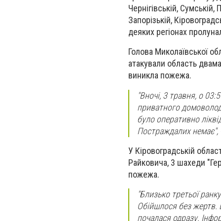
Чернігівській, Сумській, 
Запорізькій, Кіровоградс
деяких регіонах пролунал
Голова Миколаївської обл
атакували область двама 
виникла пожежа.
"Вночі, 3 травня, о 0
приватного домоволоді
було оперативно лікві
Постраждалих немає", -
У Кіровоградській облас
Райковича, 3 шахеди "Ге
пожежа.
"Близько третьої ранку
Обійшлося без жертв. 
почалася одразу. Інфо