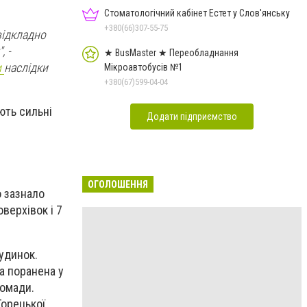
Стоматологічний кабінет Естет у Слов'янську
+380(66)307-55-75
відкладно
, -
★ BusMaster ★ Переобладнання
и
наслідки
Мікроавтобусів №1
+380(67)599-04-04
ють сильні
Додати підприємство
ОГОЛОШЕННЯ
о зазнало
верхівок і 7
удинок.
а поранена у
ромади.
Торецької