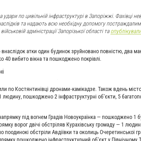
а удари по цивільній інфраструктурі в Запоріжжі. Фахівці не
наслідків та надають всю необхідну допомогу постраждалим"
військовій адміністрації Запорізької області та
опублікувал
о внаслідок атки один будинок зруйновано повністю, два ма
о 40 вибито вікна та пошкоджено покрівлі.
ні
или по Костянтинівці дронами-камікадзе. Також вдень міст
 людину, пошкоджено 2 інфраструктурні об'єкти, 5 багатопо
апрямку під вогнем Градів Новоукраїнка — пошкоджено 1 б
ямку ворог двічі обстріляв Курахівську громаду — 1 людин
но поодинокі обстріли Авдіївки та околиць Очеретинської г
прямку пошкоджено інфраструктурний об'єкт у Північному 