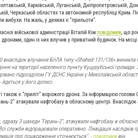
Полтавській, Харківській, Луганській, Дніпропетровській, Дон
ькій, Черкаській областях та автономній республіці Крим. Пі
и вибухи. На жаль, у деяких є "прильоти".
асної військової адміністрації Віталій Кім
повідомив
, що ро
дронами, один із них влучив у приватний будинок. На місці
3:50 внаслідок влучання БпЛА типу «Shahed-131/136» виникла
ння на території населеного пункту Куцурубської громади.
довано підрозділом ГУ ДСНС України у Миколаївській області
 йдеться у його дописі.
ті також є "приліт" ворожого дрона. За інформацією голови
рань-2" атакували нафтобазу в обласному центрі. Внаслідок
, одразу 3 шахеди "Герань-2", атакували нафтобазу в обласно
Всі служби відпрацювали оперативно. Ліквідація наслідків 
рмація про пошкодження уточнюється", -
повідомив
він.