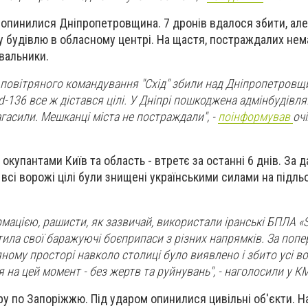
 опинилися Дніпропетровщина. 7 дронів вдалося збити, але
у будівлю в обласному центрі. На щастя, постраждалих нема
вальники.
з повітряного командування "Схiд" збили над Днiпропетров
d-136 все ж дiстався цiлi. У Днiпрi пошкоджена адмiнбудiвля
гасили. Мешканці мiста не постраждали", -
поінформував
оч
 окупантами Київ та область - втретє за останні 6 днів. За 
всі ворожі цілі були знищені українськими силами на підльо
мацією, рашисти, як зазвичай, використали іранські БПЛА «
тила свої баражуючі боєприпаси з різних напрямків. За поп
ному просторі навколо столиці було виявлено і збито усі вор
 на цей момент - без жертв та руйнувань", - наголосили у К
у по Запоріжжю. Під ударом опинилися цивільні об'єкти. На