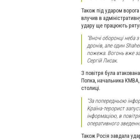
Також під ударом ворога
влучив в адміністративн
удару ще працюють ряту
"Вночi оборонці неба 
дронів, але один Shahe
пожежа. Вогонь вже за
Сергій Лисак.
З повітря була атакована
Попка, начальника КМВА, 
столиці.
"За попередньою інфор
Країна-терорист запус
інформацією, в повітря
оперативного зведення
Також Росія завдала удар