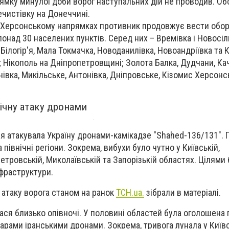
мку минулої доби ворог наступальних дій не проводив. Об
ечистівку на Донеччині.
 Херсонському напрямках противник продовжує вести оборо
понад 30 населених пунктів. Серед них – Времівка і Новосі
 Білогір'я, Мала Токмачка, Новоданилівка, Новоандріївка та 
; Нікополь на Дніпропетровщині; Золота Балка, Дудчани, Кач
нівка, Микільське, Антонівка, Дніпровське, Кізомис Херсонс
нічну атаку дронами
ія атакувала Україну дронами-камікадзе "Shahed-136/131". 
а північні регіони. Зокрема, вибухи було чутно у Київській,
етровській, Миколаївській та Запорізькій областях. Цілями 
нфраструктури.
 атаку ворога станом на ранок
ТСН.ua.
зібрали в матеріалі.
лася близько опівночі. У половині областей була оголошена 
арами іранськими дронами. Зокрема, тривога лунала у Київс