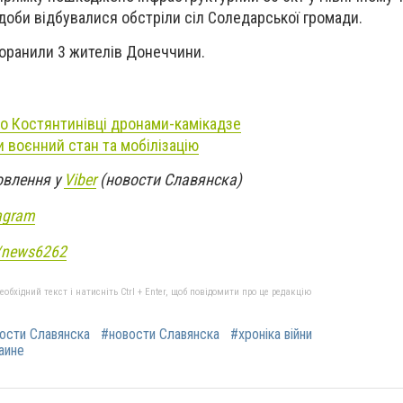
доби відбувалися обстріли сіл Соледарської громади.
поранили 3 жителів Донеччини.
о Костянтинівці дронами-камікадзе
и воєнний стан та мобілізацію
овлення у
Viber
(новости Славянска)
agram
e/news6262
бхідний текст і натисніть Ctrl + Enter, щоб повідомити про це редакцію
ости Славянска
#новости Славянска
#хроніка війни
раине