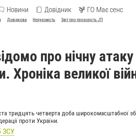
Новини
Довідник
ГО Має сенс
я
Довідкова
Нерухомість
Звіт про прозорість JTI
відомо про нічну атаку
. Хроніка великої війн
ста тридцять четверта доба широкомасштабної зб
дерації проти України.
 ЗСУ