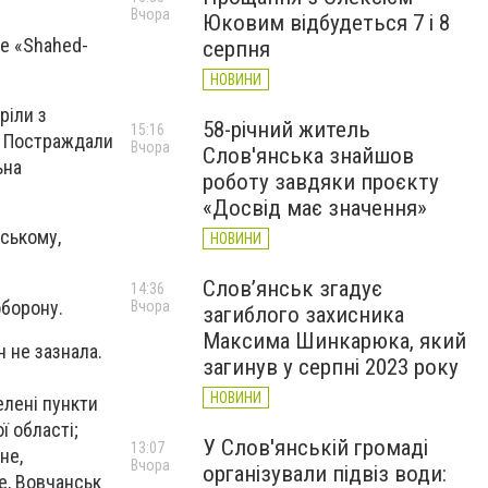
Вчора
Юковим відбудеться 7 і 8
зе «Shahed-
серпня
НОВИНИ
ріли з
58-річний житель
15:16
. Постраждали
Вчора
Слов'янська знайшов
ьна
роботу завдяки проєкту
«Досвід має значення»
нському,
НОВИНИ
Слов’янськ згадує
14:36
оборону.
Вчора
загиблого захисника
Максима Шинкарюка, який
 не зазнала.
загинув у серпні 2023 року
НОВИНИ
елені пункти
ї області;
У Слов'янській громаді
13:07
не,
Вчора
організували підвіз води:
ще, Вовчанськ