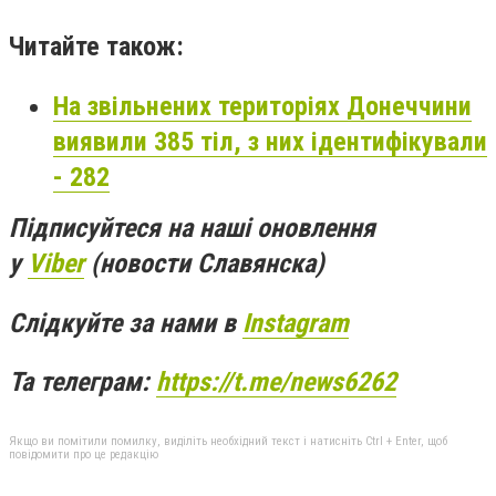
Читайте також:
На звільнених територіях Донеччини
виявили 385 тіл, з них ідентифікували
- 282
Підписуйтеся на наші оновлення
у
Viber
(новости Славянска)
Слідкуйте за нами в
Instagram
Та телеграм:
https://t.me/news6262
Якщо ви помітили помилку, виділіть необхідний текст і натисніть Ctrl + Enter, щоб
повідомити про це редакцію