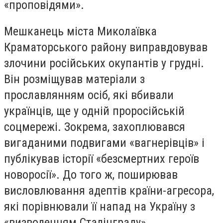
«проповідями».
Мешканець міста Миколаївка
Краматорського району виправдовував
злочини російських окупантів у грудні.
Він розміщував матеріали з
прославлянням осіб, які вбивали
українців, ще у одній проросійській
соцмережі. Зокрема, захоплювався
вигаданими подвигами «вагнерівців» і
публікував історії «безсмертних героїв
новоросії». До того ж, поширював
висловлювання адептів країни-агресора,
які порівнювали її напад на Україну з
«визволенням Сталінграду».