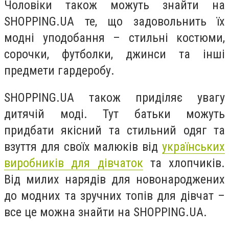
Чоловіки також можуть знайти на
SHOPPING.UA те, що задовольнить їх
модні уподобання – стильні костюми,
сорочки, футболки, джинси та інші
предмети гардеробу.
SHOPPING.UA також приділяє увагу
дитячій моді.
Тут батьки можуть
придбати якісний та стильний одяг та
взуття для своїх малюків в
ід
українських
виробник
ів
для дівчаток
та хлопчиків
.
Від милих нарядів для новонароджених
до модних та зручних
топів
для
дівчат
–
все це можна знайти на SHOPPING.UA.