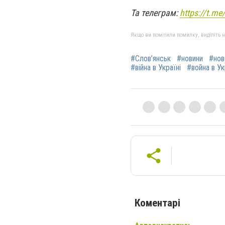
Та телеграм:
https://t.m
Якщо ви помітили помилку, виділіть нео
#Слов’янськ
#новини
#нов
#війна в Україні
#война в У
Коментарі