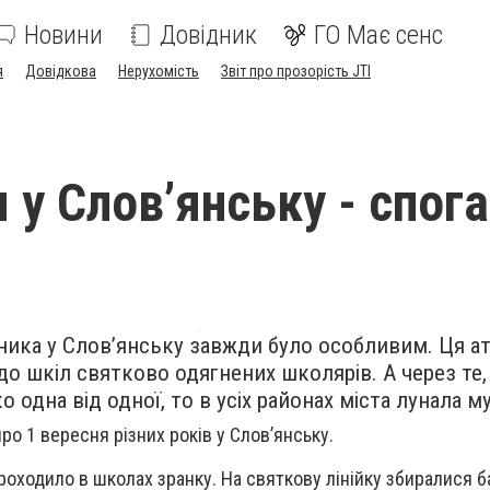
Новини
Довідник
ГО Має сенс
я
Довідкова
Нерухомість
Звіт про прозорість JTI
 у Слов’янську - спог
ика у Слов’янську завжди було особливим. Ця а
до шкіл святково одягнених школярів. А через те
 одна від одної, то в усіх районах міста лунала м
о 1 вересня різних років у Слов’янську.
оходило в школах зранку. На святкову лінійку збиралися ба