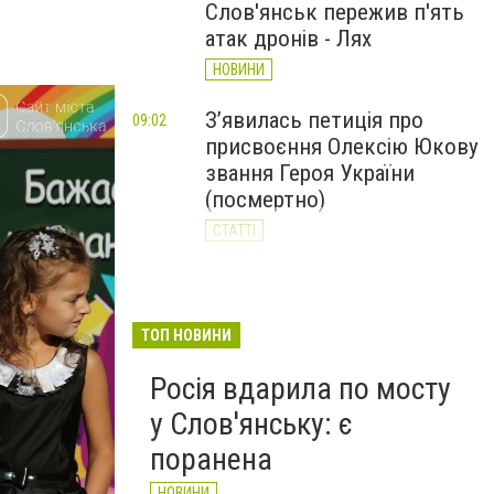
Слов'янськ пережив п'ять
атак дронів - Лях
НОВИНИ
З’явилась петиція про
09:02
присвоєння Олексію Юкову
звання Героя України
(посмертно)
СТАТТІ
За день Слов'янськ
20:23
Вчора
пережив 11 атак дронів: 62-
річний чоловік у реанімації
ТОП НОВИНИ
НОВИНИ
Росія вдарила по мосту
у Слов'янську: є
поранена
НОВИНИ