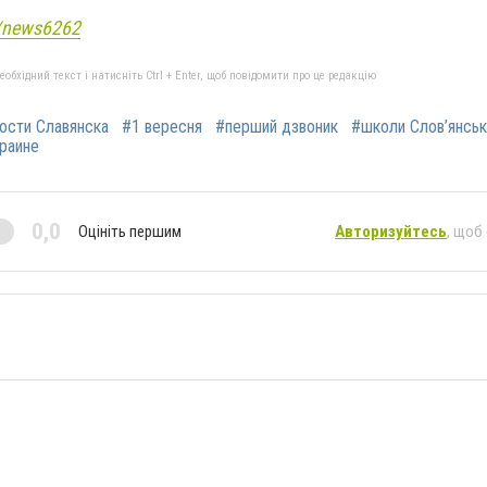
e/news6262
бхідний текст і натисніть Ctrl + Enter, щоб повідомити про це редакцію
ости Славянска
#1 вересня
#перший дзвоник
#школи Слов’янськ
краине
0,0
Оцініть першим
Авторизуйтесь
, щоб