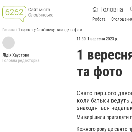
Головна
Робота
Оголошенн
Головна
1 вересня у Слов’янську - спогади та фото
11:30, 1 вересня 2023 р.
1 вересня
Лідія Хаустова
Головна редакторка
та фото
Свято першого дзвон
коли батьки ведуть 
знаходяться недалеко
Ми вирішили пригадати пр
Кожного року це свято пр