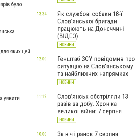
лярів було
Як службові собаки 18-ї
13:34
Слов'янської бригади
працюють на Донеччині
’янська
(ВІДЕО)
НОВИНИ
 для яких цей
Генштаб ЗСУ повідомив про
12:00
ситуацію на Слов’янському
та найближчих напрямках
НОВИНИ
Слов’янськ обстріляли 13
11:18
на уявити
разів за добу. Хроніка
великої війни: 7 серпня
НОВИНИ
За ніч і ранок 7 серпня
10:00