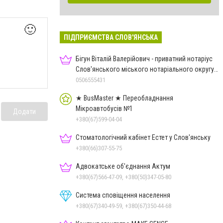
🙂
ПІДПРИЄМСТВА СЛОВ'ЯНСЬКА
Бігун Віталій Валерійович - приватний нотаріус
Слов'янського міського нотаріального округу
Дон.обл.
0506555431
★ BusMaster ★ Переобладнання
Мікроавтобусів №1
Додати
+380(67)599-04-04
Стоматологічний кабінет Естет у Слов'янську
+380(66)307-55-75
Адвокатське об'єднання Актум
+380(67)566-47-09, +380(50)347-05-80
Система сповіщення населення
+380(67)340-49-59, +380(67)350-44-68