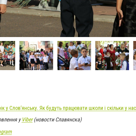
ік у Слов’янську. Як будуть працювати школи і скільки у на
овлення у
Viber
(новости Славянска)
agram