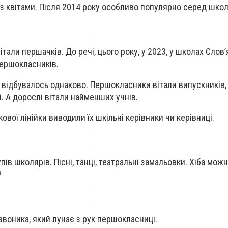
 і з квітами. Після 2014 року особливо популярно серед шко
італи першачків. До речі, цього року, у 2023, у школах Слов
першокласників.
 відбувалось однаково. Першокласники вітали випускників,
й. А дорослі вітали найменших учнів.
вої лінійки виводили їх шкільні керівники чи керівниці.
ів школярів. Пісні, танці, театральні замальовки. Хіба мож
?
звоника, який лунає з рук першокласниці.