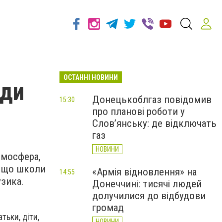
ОСТАННІ НОВИНИ
ади
Донецькоблгаз повідомив
15:30
про планові роботи у
Слов’янську: де відключать
газ
НОВИНИ
тмосфера,
, що школи
«Армія відновлення» на
14:55
узика.
Донеччині: тисячі людей
долучилися до відбудови
громад
тьки, діти,
НОВИНИ