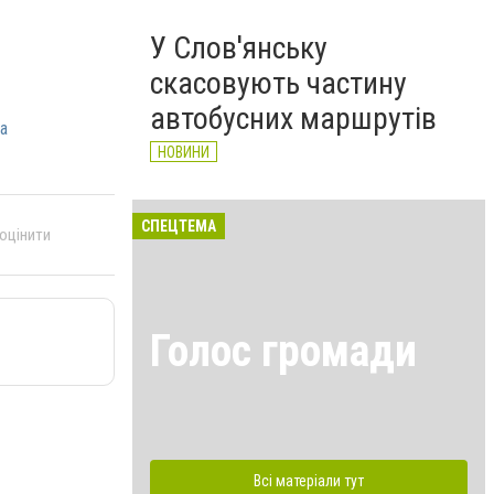
У Слов'янську
скасовують частину
автобусних маршрутів
а
НОВИНИ
СПЕЦТЕМА
 оцінити
Голос громади
Всі матеріали тут