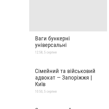
Ваги бункерні
універсальні
12:58, 5 серпня
Сімейний та військовий
адвокат — Запоріжжя |
Київ
10:50, 5 серпня