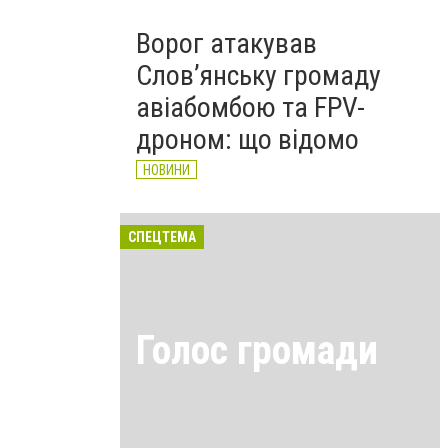
Ворог атакував
Слов’янську громаду
авіабомбою та FPV-
дроном: що відомо
НОВИНИ
СПЕЦТЕМА
Голос громади