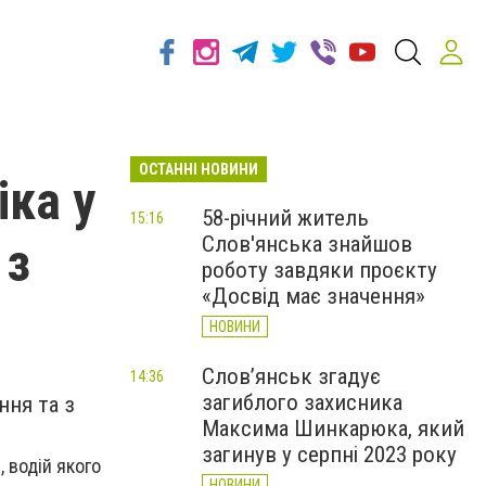
ОСТАННІ НОВИНИ
іка у
58-річний житель
15:16
Слов'янська знайшов
 з
роботу завдяки проєкту
«Досвід має значення»
НОВИНИ
Слов’янськ згадує
14:36
загиблого захисника
ння та з
Максима Шинкарюка, який
загинув у серпні 2023 року
, водій якого
НОВИНИ