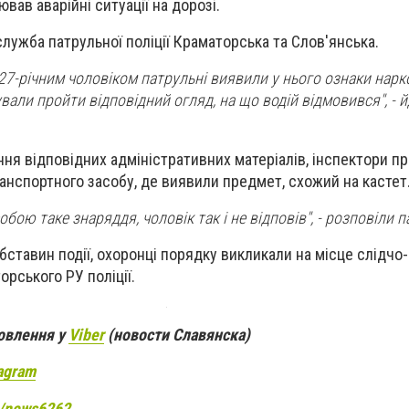
ав аварійні ситуації на дорозі.
лужба патрульної поліції Краматорська та Слов'янська.
з 27-річним чоловіком патрульні виявили у нього ознаки нар
вали пройти відповідний огляд, на що водій відмовився", - й
ання відповідних адміністративних матеріалів, інспектори п
анспортного засобу, де виявили предмет, схожий на кастет
обою таке знаряддя, чоловік так і не відповів", - розповіли п
бставин події, охоронці порядку викликали на місце слідчо
орського РУ поліції.
новлення у
Viber
(новости Славянска)
agram
e/news6262