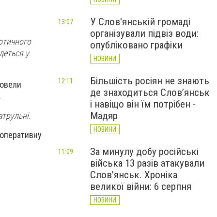
У Слов'янській громаді
13:07
організували підвіз води:
котичного
опубліковано графіки
деться у
НОВИНИ
Більшість росіян не знають
12:11
ровели
де знаходиться Слов’янськ
.
і навіщо він їм потрібен -
Мадяр
атрульні.
НОВИНИ
-оперативну
За минулу добу російські
11:09
війська 13 разів атакували
Слов'янськ. Хроніка
великої війни: 6 серпня
НОВИНИ