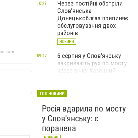
Через постійні обстріли
10:29
Слов’янська
Донецькоблгаз припиняє
обслуговування двох
районів
НОВИНИ
 оцінити
6 серпня у Слов'янську
09:47
закривають рух по мосту
через річку Казенний
Торець
НОВИНИ
ТОП НОВИНИ
За вечір і ранок Слов'янськ
09:36
Росія вдарила по мосту
чотири рази атакували FPV-
дрони
у Слов'янську: є
НОВИНИ
поранена
НОВИНИ