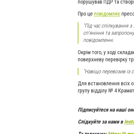
порушував ПДР та створюв
Про це
повідомляє
пресс
"Під час спілкування 
сп’яніння та запропону
повідомленні.
Окрім того, у ході склад
поверхневу перевірку тр
"Навіщо перевозив із с
Для встановлення всіх о
групу відділу № 4 Крамат
Підписуйтеся на наші о
Слідкуйте за нами в
Inst
Та телеграм:
https://t.m