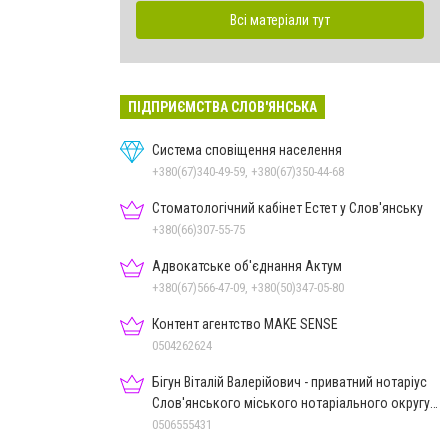
Всі матеріали тут
ПІДПРИЄМСТВА СЛОВ'ЯНСЬКА
Система сповіщення населення
+380(67)340-49-59, +380(67)350-44-68
Стоматологічний кабінет Естет у Слов'янську
+380(66)307-55-75
Адвокатське об'єднання Актум
+380(67)566-47-09, +380(50)347-05-80
Контент агентство MAKE SENSE
0504262624
Бігун Віталій Валерійович - приватний нотаріус
Слов'янського міського нотаріального округу
Дон.обл.
0506555431