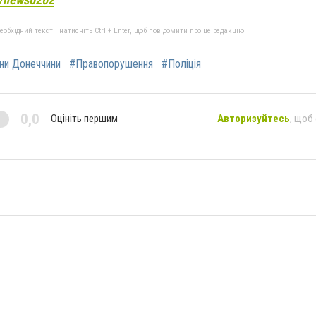
бхідний текст і натисніть Ctrl + Enter, щоб повідомити про це редакцію
ни Донеччини
#Правопорушення
#Поліція
0,0
Оцініть першим
Авторизуйтесь
, щоб