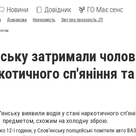
Новини
Довідник
ГО Має сенс
я
Довідкова
Нерухомість
Звіт про прозорість JTI
стетом
нську затримали чолов
котичного сп'яніння та
м
'янську виявили водія у стані наркотичного сп’яні
предметом, схожим на холодну зброю.
ко 12-ї години, у Слов’янську поліцейські помітили авто ВАЗ