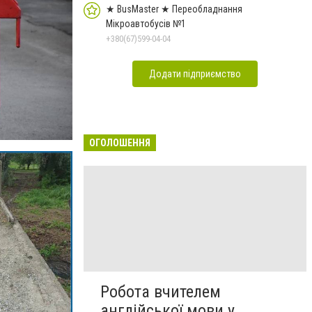
★ BusMaster ★ Переобладнання
Мікроавтобусів №1
+380(67)599-04-04
Додати підприємство
ОГОЛОШЕННЯ
Робота вчителем
англійської мови у