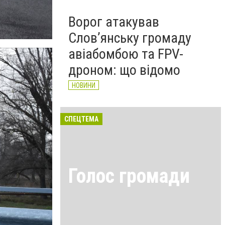
Ворог атакував
Слов’янську громаду
авіабомбою та FPV-
дроном: що відомо
НОВИНИ
СПЕЦТЕМА
Голос громади