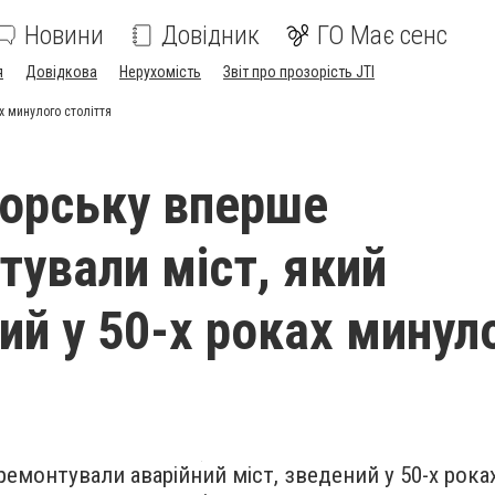
Новини
Довідник
ГО Має сенс
я
Довідкова
Нерухомість
Звіт про прозорість JTI
х минулого століття
орську вперше
тували міст, який
ий у 50-х роках минул
ремонтували аварійний міст, зведений у 50-х рока