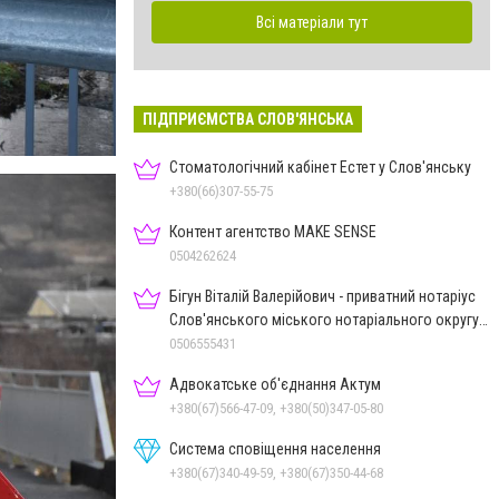
Всі матеріали тут
ПІДПРИЄМСТВА СЛОВ'ЯНСЬКА
Стоматологічний кабінет Естет у Слов'янську
+380(66)307-55-75
Контент агентство MAKE SENSE
0504262624
Бігун Віталій Валерійович - приватний нотаріус
Слов'янського міського нотаріального округу
Дон.обл.
0506555431
Адвокатське об'єднання Актум
+380(67)566-47-09, +380(50)347-05-80
Система сповіщення населення
+380(67)340-49-59, +380(67)350-44-68