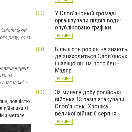
У Слов'янській громаді
13:07
організували підвіз води:
опубліковано графіки
 Смілянській
НОВИНИ
ого разу, хоча
Більшість росіян не знають
12:11
де знаходиться Слов’янськ
і навіщо він їм потрібен -
нована вщент.
Мадяр
ити на
НОВИНИ
 загалом", -
За минулу добу російські
11:09
війська 13 разів атакували
онн, повністю
Слов'янськ. Хроніка
відбійники зі
великої війни: 6 серпня
ій з металу.
НОВИНИ