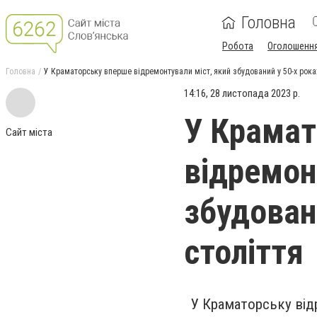
Головна
Робота
Оголошенн
Головна
У Краматорську вперше відремонтували міст, який збудований у 50-х рока
14:16, 28 листопада 2023 р.
У Крамат
Сайт міста
відремон
збудован
століття
У Краматорську від