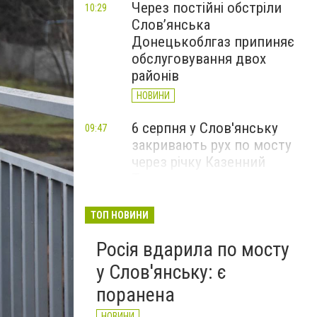
Через постійні обстріли
10:29
Слов’янська
Донецькоблгаз припиняє
обслуговування двох
районів
НОВИНИ
6 серпня у Слов'янську
09:47
закривають рух по мосту
через річку Казенний
Торець
НОВИНИ
ТОП НОВИНИ
За вечір і ранок Слов'янськ
09:36
Росія вдарила по мосту
чотири рази атакували FPV-
дрони
у Слов'янську: є
НОВИНИ
поранена
НОВИНИ