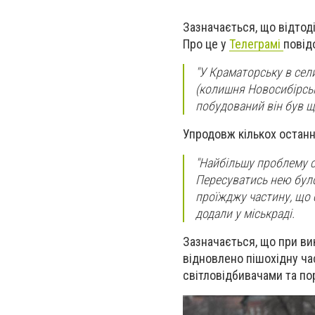
Зазначається, що відтод
Про це у
Телеграмі
повід
"У Краматорську в сел
(колишня Новосибірськ
побудований він був ще
Упродовж кількох останні
"Найбільшу проблему с
Пересуватись нею бул
проїжджу частину, що 
додали у міськраді.
Зазначається, що при ви
відновлено пішохідну ча
світловідбивачами та по