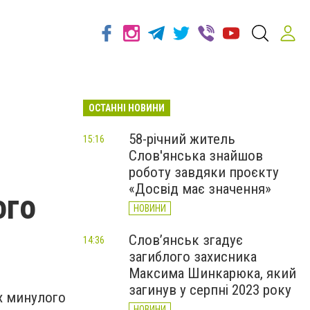
ОСТАННІ НОВИНИ
58-річний житель
15:16
Слов'янська знайшов
роботу завдяки проєкту
«Досвід має значення»
ого
НОВИНИ
Слов’янськ згадує
14:36
загиблого захисника
Максима Шинкарюка, який
загинув у серпні 2023 року
х минулого
НОВИНИ