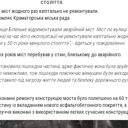
століття.
і міст жодного раз капітально не ремонтували.
омляє Краматорська міська рада.
ище Біленьке відремонтували аварійний міст. Міст по вулиці
а) за час його експлуатації не ремонтували капітально жодн
 у 50-ті роки минулого століття", - йдеться у повідомленні.
х років міст перебував у стані, близькому до аварійного.
тановила пішохідна частина, адже фактично вона була зруй
о неможливо, тож пішоходи повсякчас вимушені були виход
ставило під загрозу життя людей та безпеку дорожнього руху
конанні ремонту конструкцію моста було полегшено на 60 т
стину із вкладанням нового асфальтобетонного покриття, а 
руччя виконані з використанням легких сучасних конструкц