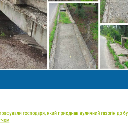
рафували господаря, який приєднав вуличний газогін до б
отчем