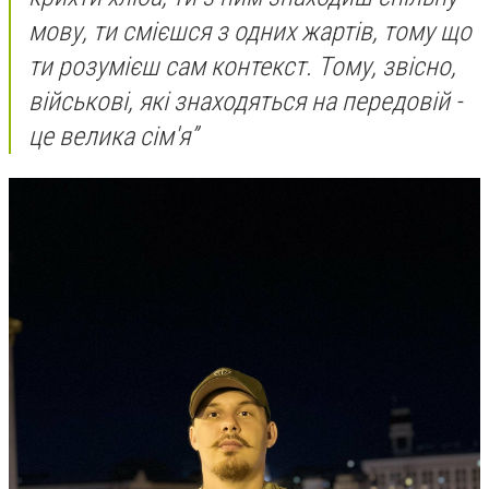
мову, ти смієшся з одних жартів, тому що
ти розумієш сам контекст. Тому, звісно,
військові, які знаходяться на передовій -
це велика сім'я”