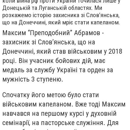
коли війна рф проти України точилася лише у
Донецькій та Луганській областях. Ми
розкажемо історію захисника зі Словʼянська,
що на Донеччині, який мріє стати капеланом.
Максим “Преподобний” Абрамов -
захисник зі Словʼянська, що на
Донеччині, який став військовим у 2018
році. Він учасник бойових дій, має
медаль за службу Україні та орден за
мужність 3 ступеню.
Спочатку його метою було стати
військовим капеланом. Вже тоді Максим
навчався на першому курсі у духовній
семінарії, на пасторське служіння. Для