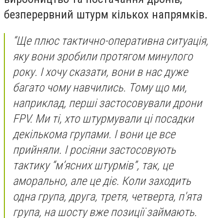
безперервний штурм кількох напрямків.
“Ще плюс тактично-оперативна ситуація,
яку вони зробили протягом минулого
року. І хочу сказати, вони в нас дуже
багато чому навчились. Тому що ми,
наприклад, перші застосовували дрони
FPV. Ми ті, хто штурмували ці посадки
декількома групами. І вони це все
прийняли. І росіяни застосовують
тактику “мʼясних штурмів”, так, це
аморально, але це діє. Коли заходить
одна група, друга, третя, четверта, п'ята
група, на шосту вже позиції займають.