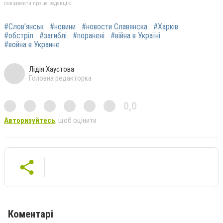
повідомити про це редакцію
#Слов’янськ
#новини
#новости Славянска
#Харків
#обстріл
#загиблі
#поранені
#війна в Україні
#война в Украине
Лідія Хаустова
Головна редакторка
0,0
Авторизуйтесь
, щоб оцінити
Коментарі