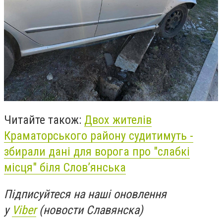
Читайте також:
Двох жителів
Краматорського району судитимуть -
збирали дані для ворога про "слабкі
місця" біля Слов’янська
Підписуйтеся на наші оновлення
у
Viber
(новости Славянска)