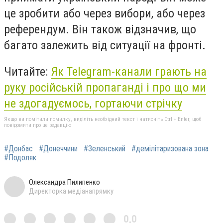
це зробити або через вибори, або через
референдум. Він також відзначив, що
багато залежить від ситуації на фронті.
Читайте:
Як Telegram-канали грають на
руку російській пропаганді і про що ми
не здогадуємось, гортаючи стрічку
Якщо ви помітили помилку, виділіть необхідний текст і натисніть Ctrl + Enter, щоб
повідомити про це редакцію
#Донбас
#Донеччини
#Зеленський
#демілітаризована зона
#Подоляк
Олександра Пилипенко
Директорка медіанапрямку
0,0