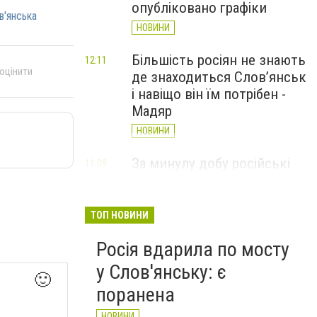
опубліковано графіки
в'янська
НОВИНИ
Більшість росіян не знають
12:11
 оцінити
де знаходиться Слов’янськ
і навіщо він їм потрібен -
Мадяр
НОВИНИ
За минулу добу російські
11:09
війська 13 разів атакували
Слов'янськ. Хроніка
великої війни: 6 серпня
ТОП НОВИНИ
НОВИНИ
Росія вдарила по мосту
у Слов'янську: є
🙂
поранена
НОВИНИ