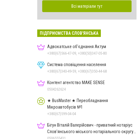
Всі матеріали тут
ПІДПРИЄМСТВА СЛОВ'ЯНСЬКА
Адвокатське об'єднання Актум
+380(67)566-47-09, +380(50)347-05-80
Система сповіщення населення
+380(67)340-49-59, +380(67)350-44-68
Контент агентство MAKE SENSE
0504262624
★ BusMaster ★ Переобладнання
Мікроавтобусів №1
+380(67)599-04-04
Бігун Віталій Валерійович - приватний нотаріус
Слов'янського міського нотаріального округу
Дон.обл.
0506555431