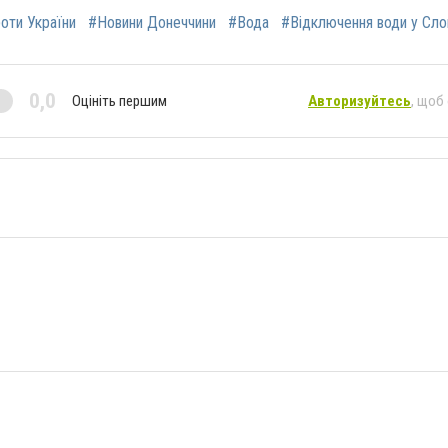
роти України
#Новини Донеччини
#Вода
#Відключення води у Сло
0,0
Оцініть першим
Авторизуйтесь
, щоб