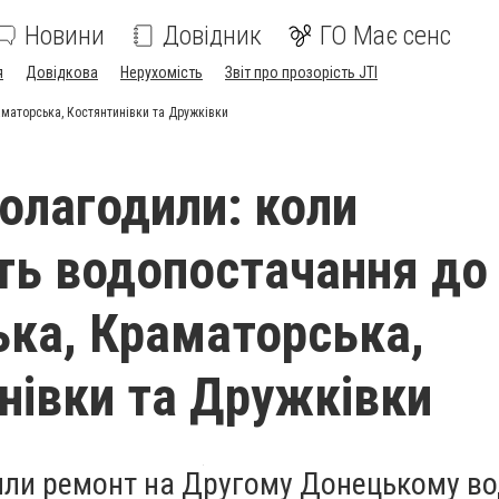
Новини
Довідник
ГО Має сенс
я
Довідкова
Нерухомість
Звіт про прозорість JTI
аматорська, Костянтинівки та Дружківки
полагодили: коли
ть водопостачання до
ька, Краматорська,
нівки та Дружківки
или ремонт на Другому Донецькому во