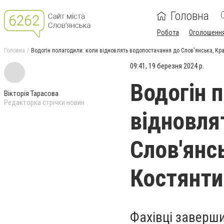
Головна
Робота
Оголошенн
Головна
Водогін полагодили: коли відновлять водопостачання до Слов'янська, Кр
09:41, 19 березня 2024 р.
Водогін 
Вікторія Тарасова
Редакторка стрічки новин
відновля
Слов'янс
Костянти
Фахівці заверш