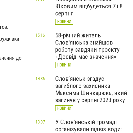
Юковим відбудеться 7 і 8
серпня
НОВИНИ
тов.
58-річний житель
15:16
Дружківки
Слов'янська знайшов
роботу завдяки проєкту
«Досвід має значення»
ачання до
НОВИНИ
Слов’янськ згадує
14:36
загиблого захисника
Максима Шинкарюка, який
загинув у серпні 2023 року
НОВИНИ
У Слов'янській громаді
13:07
організували підвіз води: