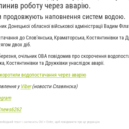
пинив роботу через аварію.
ти продовжують наповнення систем водою.
ник Донецької обласної військової адміністрації Вадим Філа
стачання до Слов’янська, Краматорська, Костянтинівки та 
ягом двох діб.
 березня, очільник ОВА повідомив про скорочення водопост
а, Костянтинівки та Дружківки унаслідок аварії.
скоротили водопостачання через аварію
овлення у
Viber
(новости Славянска)
agram
e/news6262
бхідний текст і натисніть Ctrl + Enter, щоб повідомити про це редакцію