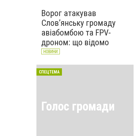
Ворог атакував
Слов’янську громаду
авіабомбою та FPV-
дроном: що відомо
НОВИНИ
СПЕЦТЕМА
Голос громади