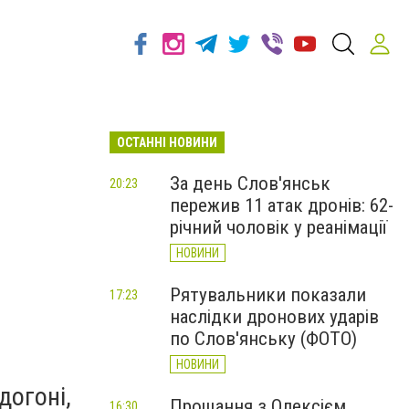
ОСТАННІ НОВИНИ
За день Слов'янськ
20:23
пережив 11 атак дронів: 62-
річний чоловік у реанімації
НОВИНИ
Рятувальники показали
17:23
наслідки дронових ударів
по Слов'янську (ФОТО)
НОВИНИ
догоні,
Прощання з Олексієм
16:30