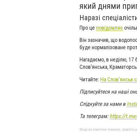
який днями при
Наразі спеціаліс
Про це
повідомляє
очіль
Він зазначив, що водопо
буде нормалізоване прот
Нагадаємо, в неділю, 17
Слов’янська, Краматорськ
Читайте:
На Слов'янськ 
Підписуйтеся на наші он
Слідкуйте за нами в
Inst
Та телеграм:
https://t.m
Якщо ви помітили помилку, виділіть нео