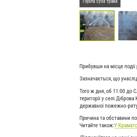
Горіла суха трава
Прибувши на місце події
Зазначається, що унаслі
Того ж дня, об 11:00 до
території у селі Діброва
державної пожежно-рятув
Причина та обставини п
Читайте також:
У Крамато