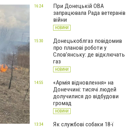
При Донецькій ОВА
16:24
запрацювала Рада ветеранів
війни
НОВИНИ
Донецькоблгаз повідомив
15:30
про планові роботи у
Слов’янську: де відключать
газ
НОВИНИ
«Армія відновлення» на
14:55
Донеччині: тисячі людей
долучилися до відбудови
громад
НОВИНИ
Як службові собаки 18-ї
13:34