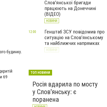
Горіла суха трава
Слов'янської бригади
працюють на Донеччині
(ВІДЕО)
НОВИНИ
Генштаб ЗСУ повідомив про
12:00
ситуацію на Слов’янському
та найближчих напрямках
НОВИНИ
ого будинку.
Слов’янськ обстріляли 13
11:18
разів за добу. Хроніка
дкритій
великої війни: 7 серпня
ТОП НОВИНИ
и 69
НОВИНИ
Росія вдарила по мосту
у Слов'янську: є
поранена
НОВИНИ