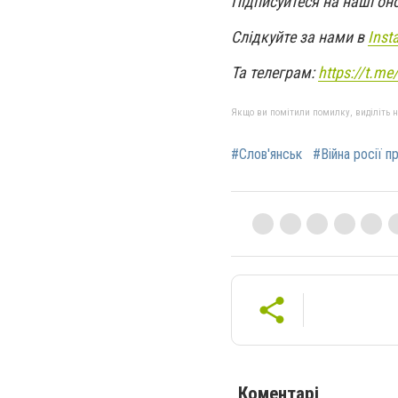
Підписуйтеся на наші он
Слідкуйте за нами в
Inst
Та телеграм:
https://t.m
Якщо ви помітили помилку, виділіть нео
#Слов'янськ
#Війна росії п
Коментарі