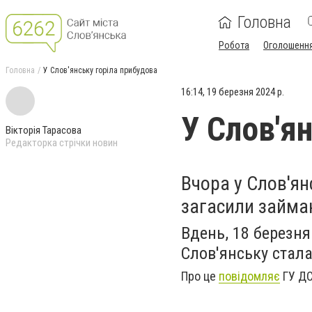
Головна
Робота
Оголошенн
Головна
У Слов'янську горіла прибудова
16:14, 19 березня 2024 р.
У Слов'я
Вікторія Тарасова
Редакторка стрічки новин
Вчора у Слов'ян
загасили займа
Вдень, 18 березня
Слов'янську стал
Про це
повідомляє
ГУ ДС