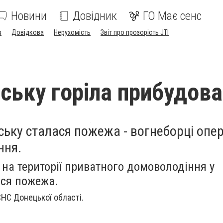
Новини
Довідник
ГО Має сенс
я
Довідкова
Нерухомість
Звіт про прозорість JTI
нську горіла прибудова
ську сталася пожежа - вогнеборці опе
ння.
 на території приватного домоволодіння у
ася пожежа.
НС Донецької області.