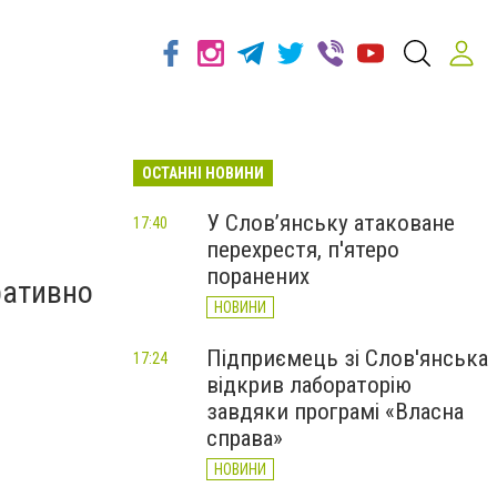
ОСТАННІ НОВИНИ
У Слов’янську атаковане
17:40
перехрестя, п'ятеро
поранених
ративно
НОВИНИ
Підприємець зі Слов'янська
17:24
відкрив лабораторію
завдяки програмі «Власна
справа»
НОВИНИ