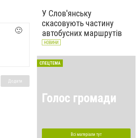
У Слов'янську
скасовують частину
🙂
автобусних маршрутів
НОВИНИ
СПЕЦТЕМА
Додати
Голос громади
Всі матеріали тут