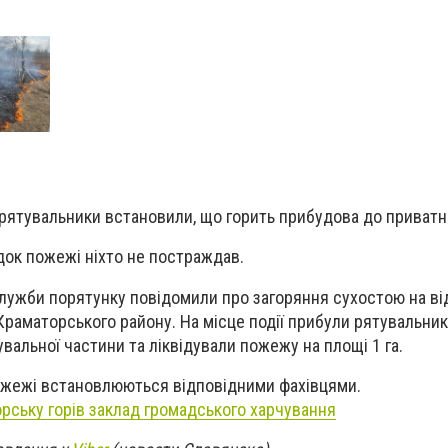
 рятувальники встановили, що горить прибудова до приватн
док пожежі ніхто не постраждав.
 Служби порятунку повідомили про загоряння сухостою на ві
 Краматорського району. На місце події прибули рятувальник
альної частини та ліквідували пожежу на площі 1 га.
ожежі встановлюються відповідними фахівцями.
рську горів заклад громадського харчування