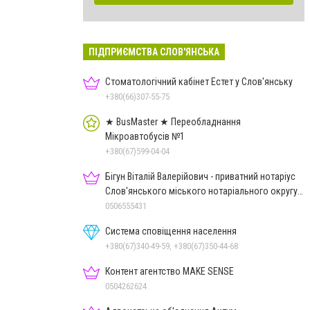
ПІДПРИЄМСТВА СЛОВ'ЯНСЬКА
Стоматологічний кабінет Естет у Слов'янську
+380(66)307-55-75
★ BusMaster ★ Переобладнання
Мікроавтобусів №1
+380(67)599-04-04
Бігун Віталій Валерійович - приватний нотаріус
Слов'янського міського нотаріального округу
Дон.обл.
0506555431
Система сповіщення населення
+380(67)340-49-59, +380(67)350-44-68
Контент агентство MAKE SENSE
0504262624