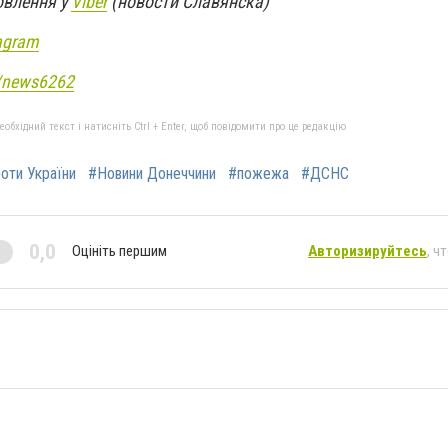
овлення у
Viber
(новости Славянска)
agram
e/news6262
бхідний текст і натисніть Ctrl + Enter, щоб повідомити про це редакцію
роти України
#Новини Донеччини
#пожежа
#ДСНС
0,0
Оцініть першим
Авторизируйтесь
, ч