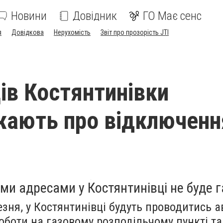
Новини
Довідник
ГО Має сенс
я
Довідкова
Нерухомість
Звіт про прозорість JTI
в Костянтинівки
ають про відключенн
ми адресами у Костянтинівці не буде г
резня, у Костянтинівці будуть проводитись а
оботи на газовому розподільчому пункті та