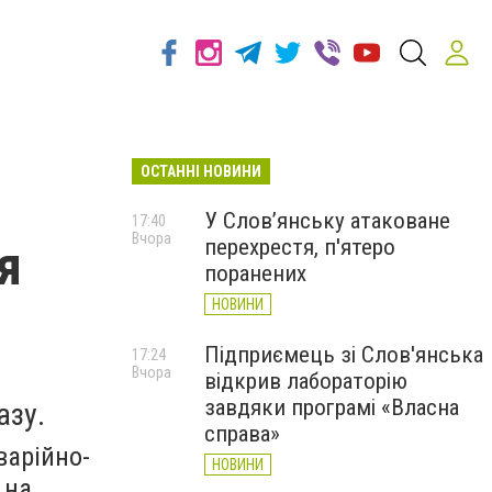
ОСТАННІ НОВИНИ
У Слов’янську атаковане
17:40
Вчора
перехрестя, п'ятеро
я
поранених
НОВИНИ
Підприємець зі Слов'янська
17:24
Вчора
відкрив лабораторію
завдяки програмі «Власна
азу.
справа»
варійно-
НОВИНИ
 на