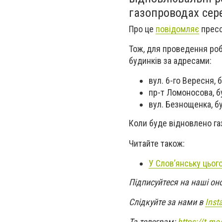
газопроводах сере
Про це
повідомляє
пресс
Тож, для проведення ро
будинків за адресами:
вул. 6-го Вересня, 
пр-т Ломоносова, б
вул. Безнощенка, буд.
Коли буде відновлено га
Читайте також:
У Слов’янську цьог
Підписуйтеся на наші он
Слідкуйте за нами в
Inst
Та телеграм:
https://t.m