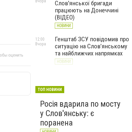
Вчора
Слов'янської бригади
працюють на Донеччині
(ВІДЕО)
НОВИНИ
Генштаб ЗСУ повідомив про
12:00
Вчора
ситуацію на Слов’янському
та найближчих напрямках
тобы оценить
НОВИНИ
Слов’янськ обстріляли 13
11:18
Вчора
разів за добу. Хроніка
великої війни: 7 серпня
ТОП НОВИНИ
НОВИНИ
Росія вдарила по мосту
у Слов'янську: є
поранена
НОВИНИ