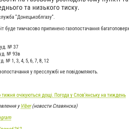
днього та низького тиску.
лужба "Донецькоблгазу".
біт буде тимчасово припинено газопостачання багатоповер
буд. № 37
уд. № 93в
 № 1, 3, 4, 5, 6, 7, 8, 12
зопостачання у пресслужбі не повідомляють.
о тижня очікуються дощі. Погода у Слов’янську на тиждень
овлення у
Viber
(новости Славянска)
agram
e/news6262