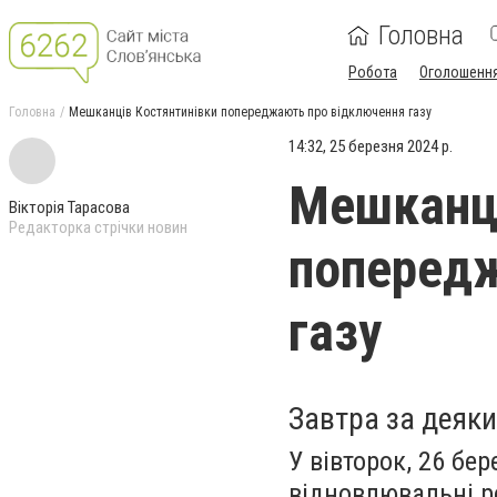
Головна
Робота
Оголошенн
Головна
Мешканців Костянтинівки попереджають про відключення газу
14:32, 25 березня 2024 р.
Мешканці
Вікторія Тарасова
Редакторка стрічки новин
попередж
газу
Завтра за деяки
У вівторок, 26 бе
відновлювальні р