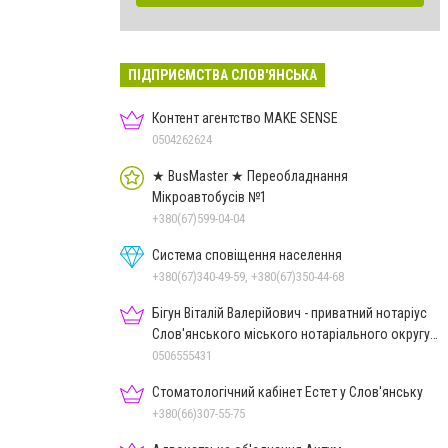
ПІДПРИЄМСТВА СЛОВ'ЯНСЬКА
Контент агентство MAKE SENSE
0504262624
★ BusMaster ★ Переобладнання
Мікроавтобусів №1
+380(67)599-04-04
Система сповіщення населення
+380(67)340-49-59, +380(67)350-44-68
Бігун Віталій Валерійович - приватний нотаріус
Слов'янського міського нотаріального округу
Дон.обл.
0506555431
Стоматологічний кабінет Естет у Слов'янську
+380(66)307-55-75