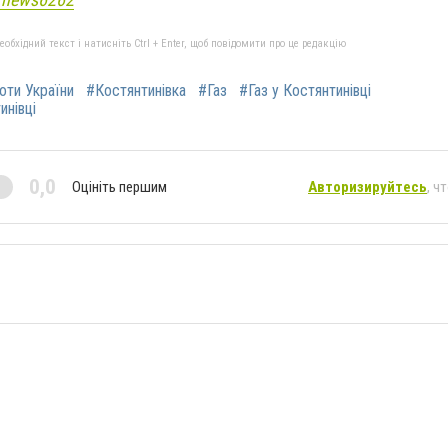
бхідний текст і натисніть Ctrl + Enter, щоб повідомити про це редакцію
роти України
#Костянтинівка
#Газ
#Газ у Костянтинівці
инівці
0,0
Оцініть першим
Авторизируйтесь
, ч