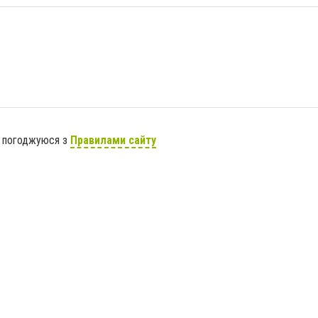
я погоджуюся з
Правилами сайту