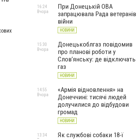
При Донецькій ОВА
16:24
Вчора
запрацювала Рада ветеранів
війни
хових
НОВИНИ
Донецькоблгаз повідомив
15:30
Вчора
про планові роботи у
Слов’янську: де відключать
газ
НОВИНИ
«Армія відновлення» на
14:55
Вчора
Донеччині: тисячі людей
долучилися до відбудови
громад
НОВИНИ
Як службові собаки 18-ї
13:34