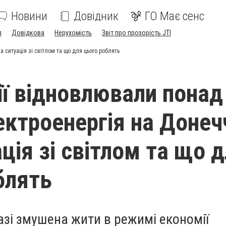
Новини
Довідник
ГО Має сенс
я
Довідкова
Нерухомість
Звіт про прозорість JTI
а ситуація зі світлом та що для цього роблять
ії відновлювали понад
ектроенергія на Донечч
ція зі світлом та що 
блять
азі змушена жити в режимі економії