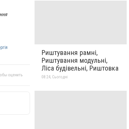
ення
ргія
Риштування рамні,
Риштування модульні,
Ліса будівельні, Риштовка
тобы оценить
08:24, Сьогодні