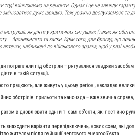
ки тоді виїжджаємо на ремонти. Однак і це не завжди гаранту
е змінюватися дуже швидко. Тож уважно дослухаємося та д
і інструкції, як діяти у критичних ситуаціях (таких як обстріл
исту – бронежилети та каски. Крім того, для бригад, що пра
є аптечки, наближені до військового зразка, щоб у разі необх
ади потрапляли під обстріли – рятувалися завдяки засобам 
іяти в такій ситуації.
сто працюють, але живуть у цьому регіоні, накладає велики
йних обстрілів: прильоти та канонада – вже звична справа, 
 разом відновлювати одні й ті самі об’єкти, які постійно ру
сть знаходити варіанти перепідключень, нових схем, які до
ітло жителям після руйнації чергового енергооб’єкта.