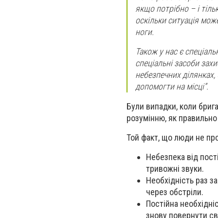
якщо потрібно – і тіль
оскільки ситуація мож
ноги.
Також у нас є спеціальн
спеціальні засоби зах
небезпечних ділянках, 
допомогти на місці”.
Були випадки, коли бриг
розумінню, як правильно д
Той факт, що люди не про
Небезпека від пості
тривожні звуки.
Необхідність раз за
через обстріли.
Постійна необхідні
знову повернути св