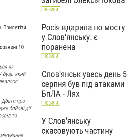
загибелі Олексія Юкова
НОВИНИ
Росія вдарила по мосту
. Прилетіти
у Слов'янську: є
поранена
поранені 10
НОВИНИ
ься як
Слов'янськ увесь день 5
У будь-який
тавалося
серпня був під атаками
БпЛА - Лях
. Дбати про
НОВИНИ
же бойові дії
освід та
У Слов'янську
скасовують частину
змінування –