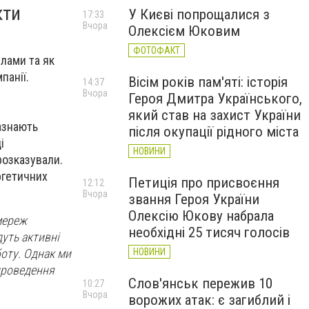
кти
У Києві попрощалися з
17:33
Вчора
Олексієм Юковим
ФОТОФАКТ
ілами та як
панії.
Вісім років пам'яті: історія
14:37
Вчора
Героя Дмитра Українського,
який став на захист України
зазнають
після окупації рідного міста
і
НОВИНИ
розказували.
ргетичних
Петиція про присвоєння
12:12
Вчора
звання Героя України
Олексію Юкову набрала
мереж
необхідні 25 тисяч голосів
дуть активні
НОВИНИ
боту. Однак ми
проведення
Слов'янськ пережив 10
10:27
Вчора
ворожих атак: є загиблий і