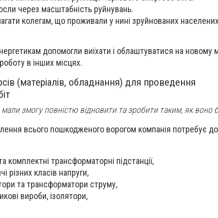
зросли через масштабність руйнувань.
агати колегам, що проживали у нині зруйнованих населених
енергетикам допомогли виїхати і облаштуватися на новому мі
роботу в інших місцях.
сів (матеріалів, обладнання) для проведення
біт
 мали змогу повністю відновити та зробити таким, як воно б
влення всього пошкодженого ворогом компанія потребує до
 та комплектні трансформаторні підстанції,
і різних класів напруги,
тори та трансформатори струму,
икові вироби, ізолятори,