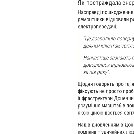
Як постраждала ене
Насправді пошкодження 
ремонтники відновили роб
електропередачі.
“Це дозволило повернут
деяким клієнтам світло
Найчастіше зазнають по
доводилося відновлюва
за пів року”.
Щодня говорять про те, 
фіксують не просто проб
інфраструктури Донеччин
розуміння масштабів пош
якою ціною дається світ
Над відновленням в Доне
компанії – звичайних лю