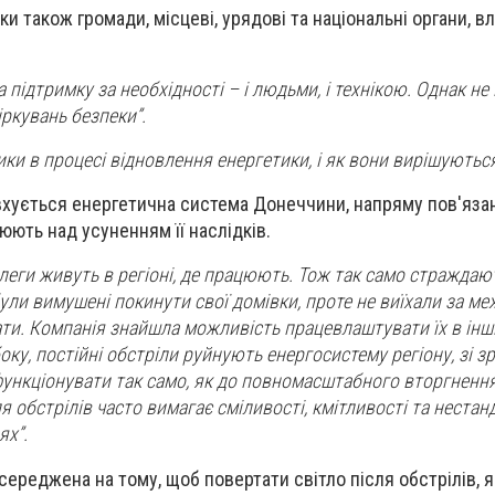
 також громади, місцеві, урядові та національні органи, в
 підтримку за необхідності – і людьми, і технікою. Однак н
іркувань безпеки”.
ики в процесі відновлення енергетики, і як вони вирішуютьс
вхується енергетична система Донеччини, напряму пов'язані
юють над усуненням її наслідків.
олеги живуть в регіоні, де працюють. Тож так само страждаю
були вимушені покинути свої домівки, проте не виїхали за меж
и. Компанія знайшла можливість працевлаштувати їх в інш
боку, постійні обстріли руйнують енергосистему регіону, зі з
ункціонувати так само, як до повномасштабного вторгнення
я обстрілів часто вимагає сміливості, кмітливості та нестан
ях”.
ереджена на тому, щоб повертати світло після обстрілів, я