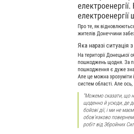
електроенергії.
електроенергії 
Про те, як відновлюються
жителів Донеччини забез
Яка наразі ситуація 
На території Донецької о
пошкоджень щодня. За по
пошкодження є дуже знач
Але це можна зрозуміти і
систем області. Але ось,
“Можемо сказати, що 
щоденно й усюди, де до
бойові дії, і ми не ма
обов’язково повернемо
робіт від Збройних Сил