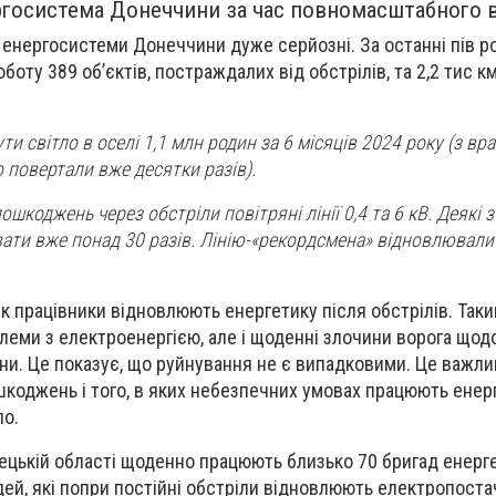
ргосистема Донеччини за час повномасштабного 
енергосистеми Донеччини дуже серйозні. За останні пів р
оту 389 об’єктів, постраждалих від обстрілів, та 2,2 тис км
и світло в оселі 1,1 млн родин за 6 місяців 2024 року (з вр
 повертали вже десятки разів).
шкоджень через обстріли повітряні лінії 0,4 та 6 кВ. Деякі з
ти вже понад 30 разів. Лінію-«рекордсмена» відновлювали 
як працівники відновлюють енергетику після обстрілів. Так
леми з електроенергією, але і щоденні злочини ворога щод
и. Це показує, що руйнування не є випадковими. Це важли
коджень і того, в яких небезпечних умовах працюють енер
ло.
цькій області щоденно працюють близько 70 бригад енерг
дей, які попри постійні обстріли відновлюють електропоста