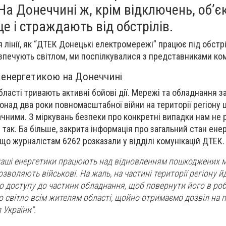
 На Донеччині ж, крім відключень, об’є
ще і страждають від обстрілів.
 лінії, як “ДТЕК Донецькі електромережі” працює під обстр
печують світлом, ми поспілкувалися з представниками ком
з енергетикою на Донеччині
бласті тривають активні бойові дії. Мережі та обладнання 
над два роки повномасштабної війни на території регіону ц
ними. З міркувань безпеки про конкретні випадки нам не 
 так. Ба більше, закрита інформація про загальний стан ене
 що журналістам 6262 розказали у відділі комунікацій ДТЕК.
наші енергетики працюють над відновленням пошкоджених 
зволяють військові. На жаль, на частині території регіону й
ємо доступу до частини обладнання, щоб повернути його в ро
 світло всім жителям області, щойно отримаємо дозвіл на 
 України".