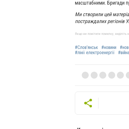
масштабними. Бригади 
Ми створили цей матеріа
постраждалих регіонів У
Якщо ви помітили помилку, виділіть нео
#Слов’янськ
#новини
#нов
#лінії електроенергії
#війна