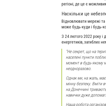
регіоні, де це є можливи
Наскільки це небезп
Відновлювати мережі та 
може будь-куди і будь-к
З 24 лютого 2022 року і 
енергетиків, загиблих не
“Не секрет, що на тери
населені пункти поблиз
момент в будь-якому м
неодноразово.
Однак ми, на жаль, ма
мінну безпеку. Вміти в
на Донеччині тривають з
навички дуже допомага
Наша робота організов