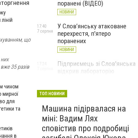
вторгнення
поранені (ВІДЕО)
оку
НОВИНИ
 ліній
У Слов’янську атаковане
17:40
7 серпня
перехрестя, п'ятеро
ахуванням, що
поранених
НОВИНИ
 них
Підприємець зі Слов'янська
17:24
вже 35 разів
7 серпня
відкрив лабораторію
завдяки програмі «Власна
справа»
им чином
о мирної
ТОП НОВИНИ
НОВИНИ
во для
Машина підірвалася на
гетики та
міні: Вадим Лях
сповістив про подробиці
етиків
чання в