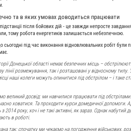
м.
ечно та в яких умовах доводиться працювати
підстанції після бойових дій - це завжди непросте завдання
оли, тому робота енергетиків залишається небезпечною.
до сьогодні під час виконання відновлювальних робіт були 
має.
торії Донецької області немає безпечних місць – обстрілюют
у лінії розмежування, так і розташовані у відносному тилу. 
ісці наші колеги можуть опинитися під обстрілом – і таке с
ємо великий досвід: ми навчилися працювати під обстрілами
часно ховатися. Та проходити курси домедичної допомоги. Ад
 2014 року, хоч і не такі активні, як зараз. Однак набутий д
ють в роботі.
ана так: спочатку ми чекаємо на погодження військових, ро