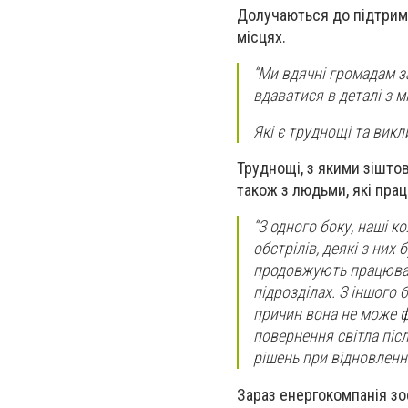
Долучаються до підтримки
місцях.
“Ми вдячні громадам за
вдаватися в деталі з м
Які є труднощі та викл
Труднощі, з якими зішто
також з людьми, які прац
“З одного боку, наші к
обстрілів, деякі з них 
продовжують працюват
підрозділах. З іншого 
причин вона не може ф
повернення світла післ
рішень при відновленн
Зараз енергокомпанія зос