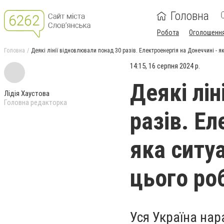
Головна
Робота
Оголошенн
Головна
Деякі лінії відновлювали понад 30 разів. Електроенергія на Донеччині - як
14:15, 16 серпня 2024 р.
Деякі лін
Лідія Хаустова
Головна редакторка
разів. Ел
яка ситуа
цього ро
Уся Україна нар