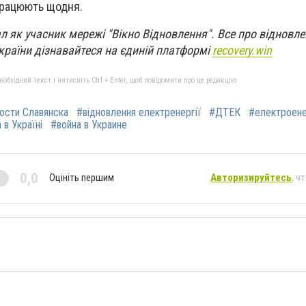
працюють щодня.
л як учасник мережі "Вікно Відновлення". Все про відновл
країни дізнавайтеся на єдиній платформі
recovery.win
бхідний текст і натисніть Ctrl + Enter, щоб повідомити про це редакцію
ости Славянска
#відновлення електренергії
#ДТЕК
#електроене
 в Україні
#война в Украине
0,0
Оцініть першим
Авторизируйтесь
, ч