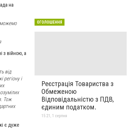
лада на
ОГОЛОШЕННЯ
е можемо
я
 з війною, а
ть від
і регіону і
Реєстрація Товариства з
их
Обмеженою
розумілих
Відповідальністю з ПДВ,
. Тож
єдиним податком.
дартних
15:21, 1 серпня
кі є дуже