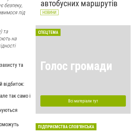
автобусних маршрутів
є безпеку,
ивимося під
НОВИНИ
) та
СПЕЦТЕМА
цюють на
ідності
Голос громади
захисту та
й відбиток:
але так само і
Всі матеріали тут
йнуються
поможуть
ПІДПРИЄМСТВА СЛОВ'ЯНСЬКА