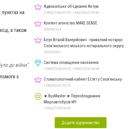
Адвокатське об'єднання Актум
 пунктах на
+380(67)566-47-09, +380(50)347-05-80
Контент агентство MAKE SENSE
0504262624
сці, а також
Бігун Віталій Валерійович - приватний нотаріус
Слов'янського міського нотаріального округу
Дон.обл.
0506555431
Система сповіщення населення
уло до війни”.
+380(67)340-49-59, +380(67)350-44-68
помоги з
Стоматологічний кабінет Естет у Слов'янську
+380(66)307-55-75
★ BusMaster ★ Переобладнання
Мікроавтобусів №1
+380(67)599-04-04
Додати підприємство