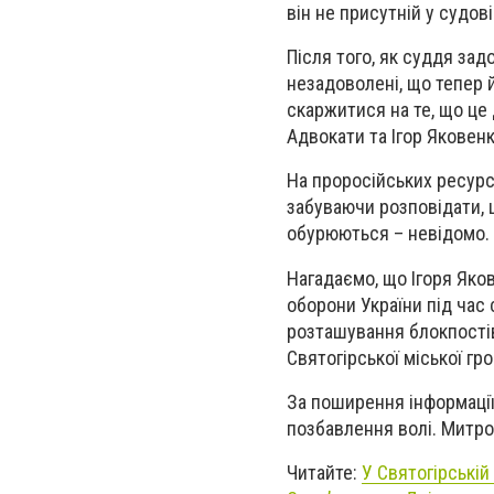
він не присутній у судов
Після того, як суддя за
незадоволені, що тепер 
скаржитися на те, що це 
Адвокати та Ігор Яковенк
На проросійських ресурс
забуваючи розповідати, 
обурюються – невідомо.
Нагадаємо, що Ігоря Яко
оборони України під час 
розташування блокпостів,
Святогірської міської гр
За поширення інформації
позбавлення волі. Митроп
Читайте:
У Святогірській