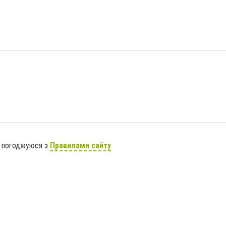
я погоджуюся з
Правилами сайту