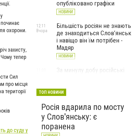
опубліковано графіки
нції.
НОВИНИ
ву
у починає
Більшість росіян не знають
12:11
для охорони.
Вчора
де знаходиться Слов’янськ
і навіщо він їм потрібен -
Мадяр
річ захисту,
НОВИНИ
 Чому тепер
За минулу добу російські
11:09
Вчора
ости Сил
війська 13 разів атакували
ам про місця
Слов'янськ. Хроніка
а території
великої війни: 6 серпня
ТОП НОВИНИ
НОВИНИ
Росія вдарила по мосту
років
у Слов'янську: є
поранена
ть до суду у
НОВИНИ