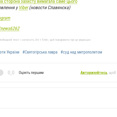
ча сторона захисту вимагала саме цього
овлення у
Viber
(новости Славянска)
agram
e/news6262
бхідний текст і натисніть Ctrl + Enter, щоб повідомити про це редакцію
роти України
#Святогірська лавра
#суд над митрополитом
0,0
Оцініть першим
Авторизуйтесь
, щоб