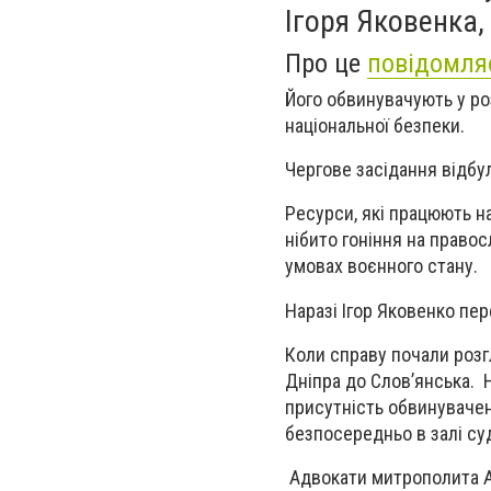
Ігоря Яковенка,
Про це
повідомля
Його обвинувачують у ро
національної безпеки.
Чергове засідання відбу
Ресурси, які працюють н
нібито гоніння на право
умовах воєнного ста
Наразі Ігор Яковенко пер
Коли справу почали розг
Дніпра до Слов’янська. Н
присутність обвинувачен
безпосередньо в залі су
Адвокати митрополита Ар