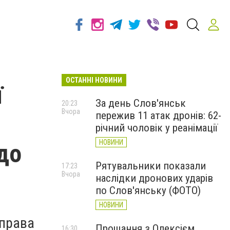
ОСТАННІ НОВИНИ
ї
За день Слов'янськ
20:23
Вчора
пережив 11 атак дронів: 62-
річний чоловік у реанімації
НОВИНИ
 до
Рятувальники показали
17:23
Вчора
наслідки дронових ударів
по Слов'янську (ФОТО)
НОВИНИ
справа
Прощання з Олексієм
16:30