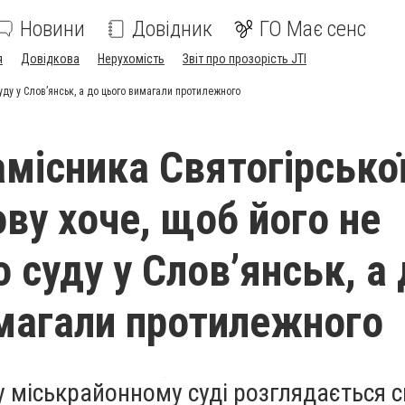
Новини
Довідник
ГО Має сенс
я
Довідкова
Нерухомість
Звіт про прозорість JTI
уду у Слов’янськ, а до цього вимагали протилежного
амісника Святогірсько
ову хоче, щоб його не
 суду у Слов’янськ, а
магали протилежного
у міськрайонному суді розглядається 