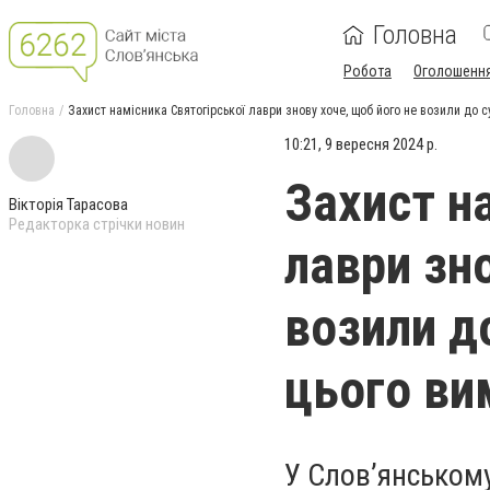
Головна
Робота
Оголошенн
Головна
Захист намісника Святогірської лаври знову хоче, щоб його не возили до с
10:21, 9 вересня 2024 р.
Захист н
Вікторія Тарасова
Редакторка стрічки новин
лаври зн
возили до
цього ви
У Слов’янськом