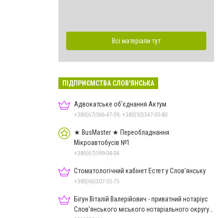
Всі матеріали тут
ПІДПРИЄМСТВА СЛОВ'ЯНСЬКА
Адвокатське об'єднання Актум
+380(67)566-47-09, +380(50)347-05-80
★ BusMaster ★ Переобладнання
Мікроавтобусів №1
+380(67)599-04-04
Стоматологічний кабінет Естет у Слов'янську
+380(66)307-55-75
Бігун Віталій Валерійович - приватний нотаріус
Слов'янського міського нотаріального округу