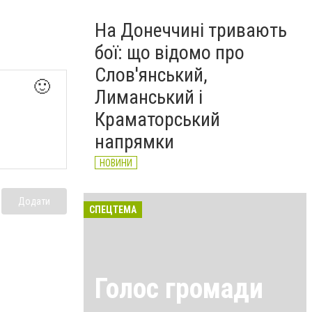
На Донеччині тривають
бої: що відомо про
Слов'янський,
🙂
Лиманський і
Краматорський
напрямки
НОВИНИ
Додати
СПЕЦТЕМА
Голос громади