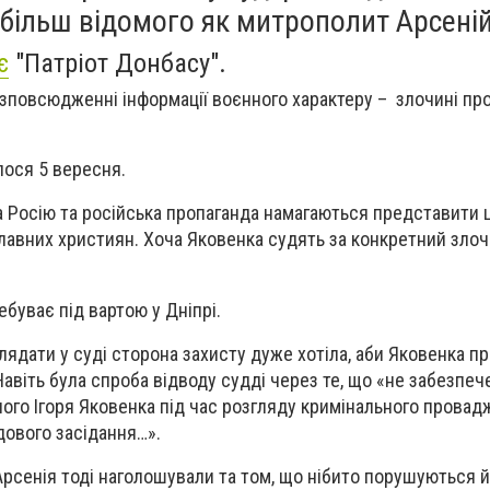
 більш відомого як митрополит Арсеній
є
"Патріот Донбасу".
зповсюдженні інформації воєнного характеру – злочині пр
лося 5 вересня.
а Росію та російська пропаганда намагаються представити ц
славних християн. Хоча Яковенка судять за конкретний злоч
ну.
ебуває під вартою у Дніпрі.
лядати у суді сторона захисту дуже хотіла, аби Яковенка п
авіть була спроба відводу судді через те, що «не забезпеч
ого Ігоря Яковенка під час розгляду кримінального прова
дового засідання…».
сенія тоді наголошували та том, що нібито порушуються йо