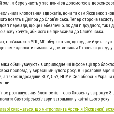
ій залі, а бере участь у засіданні за допомогою відеоконфере
довольнила клопотання адвокатів, вони та сам Яковенко зно
його возять з Дніпра до Слов’янська. Тепер сторона захист
довгі переїзди, що це небезпечно, як для підсудного, так і 
о знову хочуть, аби його не привозили до Слов’янська.
ах, пов’язаних з УПЦ МП обурюються, що суд не йде на зуст
що саме адвокати вимагали доставляння Яковенка до суду.
венка обвинувачують в оприлюдненні інформації про блокп
своєї проповіді у вересні минулого року. Він розповів вірян
 а також підрозділів ЗСУ, СБУ, НПУ й Сил оборони України н
омади.
 про розташування блокпостів Ігорю Яковенку загрожує 8 
олита Святогірської лаври затримали у квітні цього року.
 лаврі скаржаться, що митрополита Арсенія (Яковенка) возя