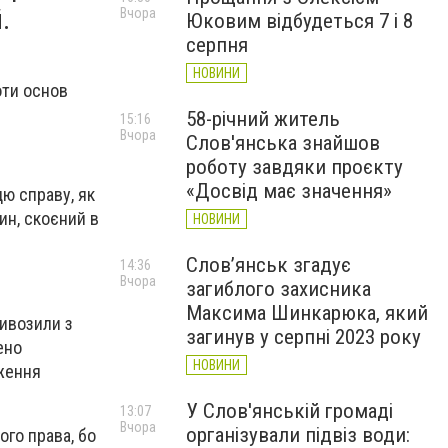
.
Вчора
Юковим відбудеться 7 і 8
серпня
НОВИНИ
оти основ
58-річний житель
15:16
Вчора
Слов'янська знайшов
роботу завдяки проєкту
«Досвід має значення»
ю справу, як
ин, скоєний в
НОВИНИ
Слов’янськ згадує
14:36
Вчора
загиблого захисника
Максима Шинкарюка, який
ривозили з
загинув у серпні 2023 року
ено
НОВИНИ
дження
У Слов'янській громаді
13:07
Вчора
організували підвіз води:
го права, бо