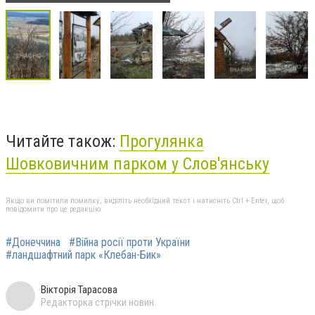
Читайте також:
Прогулянка
Шовковичним парком у Слов'янську
Якщо ви помітили помилку, виділіть необхідний текст і натисніть Ctrl + Enter, щоб
повідомити про це редакцію
#Донеччина
#Війна росії проти України
#ландшафтний парк «Клебан-Бик»
Вікторія Тарасова
Редакторка стрічки новин