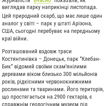
Журналісти "
Вчасно
" показали, як
виглядав парку наприкінці листопада.
Цей природний скарб, що має лише один
аналог у світі – парк у штаті Арізона,
США, сьогодні перебуває на передньому
краї війни.
Розташований вздовж траси
Костянтинівка – Донецьк, парк "Клебан-
Бик" відомий своїми скам'янілими
деревами віком близько 300 мільйонів
років, рідкісними червонокнижними
рослинами та тваринами. Його територія,
що простягається на 2900 гектарів, є
справжнім геологічним музеєм під