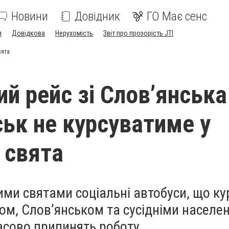
Новини
Довідник
ГО Має сенс
я
Довідкова
Нерухомість
Звіт про прозорість JTI
вята
й рейс зі Слов’янська
ськ не курсуватиме у
 свята
ми святами соціальні автобуси, що к
ом, Слов’янськом та сусідніми населе
асово припинять роботу.