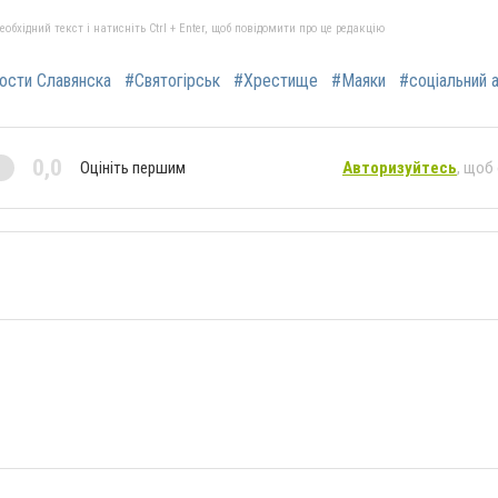
бхідний текст і натисніть Ctrl + Enter, щоб повідомити про це редакцію
ости Славянска
#Святогірськ
#Хрестище
#Маяки
#соціальний 
0,0
Оцініть першим
Авторизуйтесь
, щоб