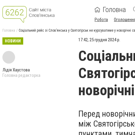
Головна
Робота
Оголошенн
Головна
Соціальний рейс зі Слов’янська у Святогірськ не курсуватиме у новорічні с
17:42, 25 грудня 2024 р.
НОВИНИ
Соціальни
Святогір
Лідія Хаустова
Головна редакторка
новорічні
Перед новорічни
між Святогірськ
пунктами, тимч