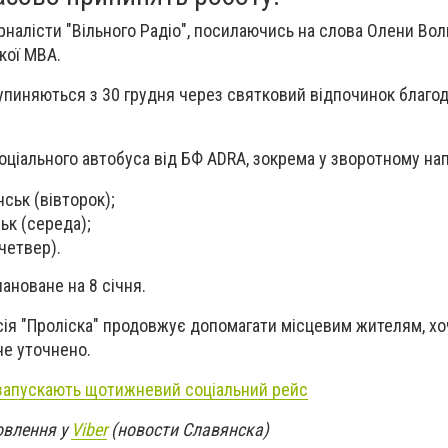
налісти "Вільного Радіо", посилаючись на слова Олени Вол
кої МВА.
зупиняються з 30 грудня через святковий відпочинок благод
ціального автобуса від БФ ADRA, зокрема у зворотному на
нськ (вівторок);
ьк (середа);
четвер).
ановане на 8 січня.
сія "Проліска" продовжує допомагати місцевим жителям, хоч
не уточнено.
 запускають щотижневий соціальний рейс
овлення у
Viber
(новости Славянска)