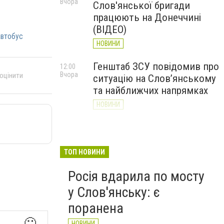
Вчора
Слов'янської бригади
працюють на Донеччині
(ВІДЕО)
автобус
НОВИНИ
Генштаб ЗСУ повідомив про
12:00
Вчора
 оцінити
ситуацію на Слов’янському
та найближчих напрямках
НОВИНИ
Слов’янськ обстріляли 13
11:18
Вчора
разів за добу. Хроніка
великої війни: 7 серпня
ТОП НОВИНИ
НОВИНИ
Росія вдарила по мосту
у Слов'янську: є
поранена
🙂
НОВИНИ