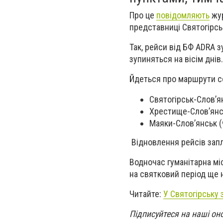
Про це
повідомляють
жур
представниці Святогірсь
Так, рейси від БФ ADRA 
зупиняться на вісім днів.
Йдеться про маршрути со
Святогірськ-Слов’я
Хрестище-Слов’янс
Маяки-Слов’янськ (
Відновлення рейсів запл
Водночас гуманітарна мі
на святковий період ще 
Читайте:
У Святогірську
Підписуйтеся на наші он