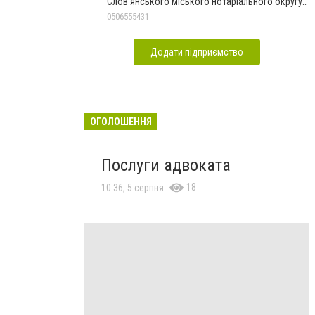
Слов'янського міського нотаріального округу
Дон.обл.
0506555431
Додати підприємство
ОГОЛОШЕННЯ
Послуги адвоката
18
10:36, 5 серпня