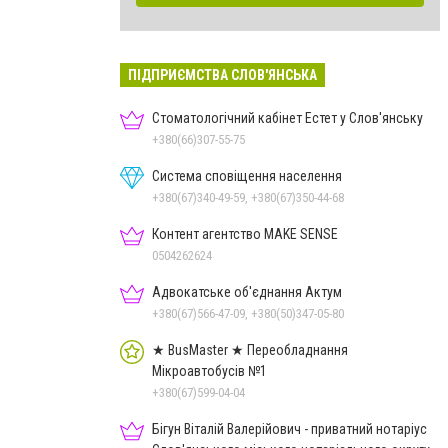
ПІДПРИЄМСТВА СЛОВ'ЯНСЬКА
Стоматологічний кабінет Естет у Слов'янську
+380(66)307-55-75
Система сповіщення населення
+380(67)340-49-59, +380(67)350-44-68
Контент агентство MAKE SENSE
0504262624
Адвокатське об'єднання Актум
+380(67)566-47-09, +380(50)347-05-80
★ BusMaster ★ Переобладнання
Мікроавтобусів №1
+380(67)599-04-04
Бігун Віталій Валерійович - приватний нотаріус