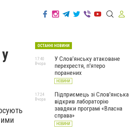
ОСТАННІ НОВИНИ
 у
У Слов’янську атаковане
17:40
Вчора
перехрестя, п'ятеро
поранених
НОВИНИ
Підприємець зі Слов'янська
17:24
Вчора
відкрив лабораторію
завдяки програмі «Власна
урсують
справа»
ними
НОВИНИ