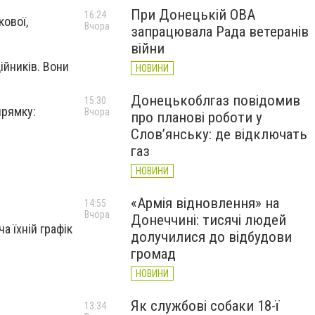
При Донецькій ОВА
16:24
кової,
Вчора
запрацювала Рада ветеранів
війни
ійників. Вони
НОВИНИ
Донецькоблгаз повідомив
15:30
прямку:
Вчора
про планові роботи у
Слов’янську: де відключать
газ
НОВИНИ
«Армія відновлення» на
14:55
Вчора
Донеччині: тисячі людей
а їхній графік
долучилися до відбудови
громад
НОВИНИ
Як службові собаки 18-ї
13:34