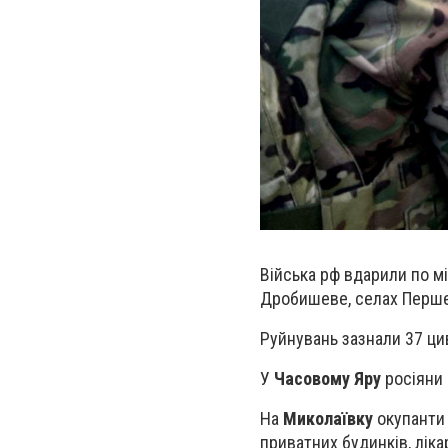
Війська рф вдарили по мі
Дробишеве, селах Перше 
Руйнувань зазнали 37 цив
У
Часовому Яру
росіяни 
На
Миколаївку
окупанти 
приватних будинків, лік