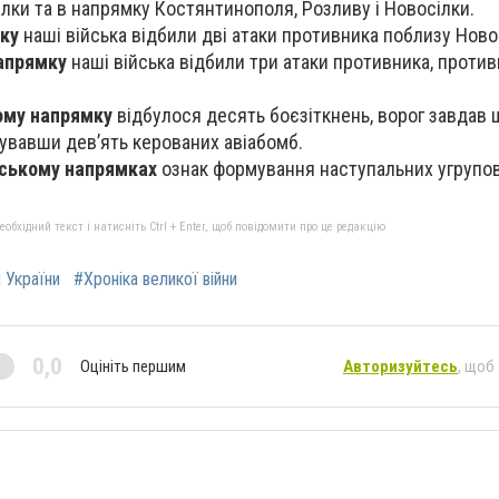
ілки та в напрямку Костянтинополя, Розливу і Новосілки.
ку
наші війська відбили дві атаки противника поблизу Ново
апрямку
наші війська відбили три атаки противника, против
ому напрямку
відбулося десять боєзіткнень, ворог завдав 
сувавши дев’ять керованих авіабомб.
іському напрямках
ознак формування наступальних угрупов
бхідний текст і натисніть Ctrl + Enter, щоб повідомити про це редакцію
и України
#Хроніка великої війни
0,0
Оцініть першим
Авторизуйтесь
, щоб