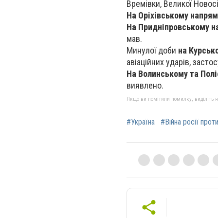
Времівки, Великої Новос
На Оріхівському напрям
На Придніпровському н
мав.
Минулої доби
на Курськ
авіаційних ударів, засто
На Волинському та Пол
виявлено.
Якщо ви помітили помилку, виділіть нео
#Україна
#Війна росії прот