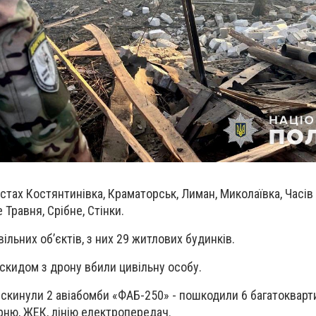
стах Костянтинівка, Краматорськ, Лиман, Миколаївка, Часів
Травня, Срібне, Стінки.
ільних об’єктів, з них 29 житлових будинків.
скидом з дрону вбили цивільну особу.
скинули 2 авіабомби «ФАБ-250» - пошкодили 6 багатокварти
арню, ЖЕК, лінію електропередач.