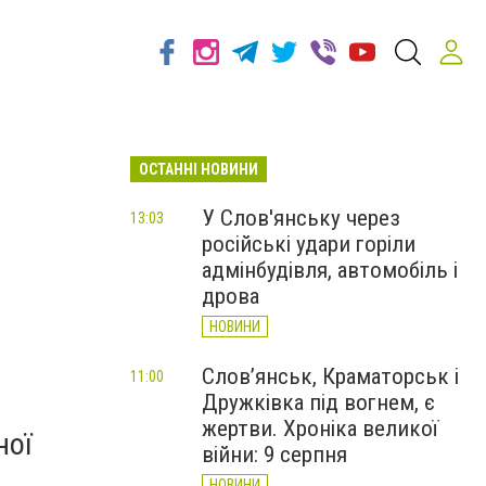
ОСТАННІ НОВИНИ
У Слов'янську через
13:03
російські удари горіли
адмінбудівля, автомобіль і
дрова
НОВИНИ
Слов’янськ, Краматорськ і
11:00
Дружківка під вогнем, є
жертви. Хроніка великої
ної
війни: 9 серпня
НОВИНИ