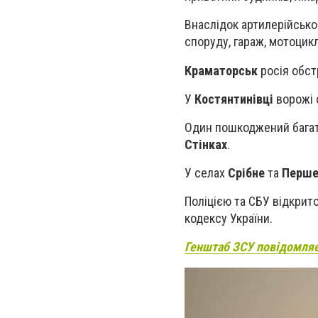
Внаслідок артилерійсько
споруду, гараж, мотоцикл
Краматорськ
росія обст
У
Костянтинівці
ворожі 
Один пошкоджений багат
Стінках
.
У селах
Срібне
та
Перше
Поліцією та СБУ відкрит
кодексу України.
Генштаб ЗСУ повідомляє