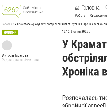
Головна
Робота
Оголошенн
Головна
У Краматорську окупанти обстріляли житлові будинки. Хроніка великої вій
12:10, 3 січня 2025 р.
НОВИНИ
У Крамат
обстріля
Вікторія Тарасова
Редакторка стрічки новин
Хроніка в
Розпочалась ти
збройної агресії