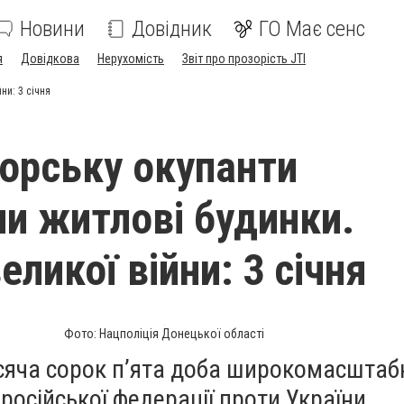
Новини
Довідник
ГО Має сенс
я
Довідкова
Нерухомість
Звіт про прозорість JTI
ни: 3 січня
орську окупанти
ли житлові будинки.
еликої війни: 3 січня
Фото: Нацполіція Донецької області
сяча сорок п’ята доба широкомасштаб
 російської федерації проти України.