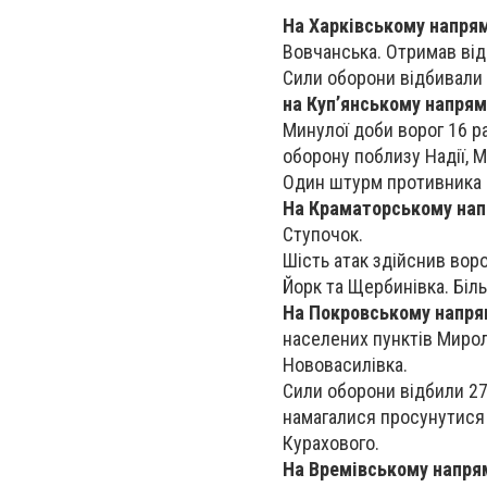
На Харківському напря
Вовчанська. Отримав від
Сили оборони відбивали 
на Куп’янському напрям
Минулої доби ворог 16 р
оборону поблизу Надії, Ма
Один штурм противника в
На Краматорському на
Ступочок.
Шість атак здійснив вор
Йорк та Щербинівка. Біл
На Покровському напря
населених пунктів Миролю
Нововасилівка.
Сили оборони відбили 2
намагалися просунутися 
Курахового.
На Времівському напря