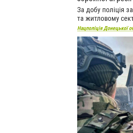
За добу поліція за
та житловому сек
Нацполіція Донецької о