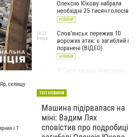
Олексію Юкову набрала
необхідні 25 тисяч голосів
НОВИНИ
Слов'янськ пережив 10
10:27
Вчора
ворожих атак: є загиблий і
поранені (ВІДЕО)
НОВИНИ
У Слов’янську атаковане
17:40
7 серпня
перехрестя, п'ятеро
 Яр, селищу
поранених
ТОП НОВИНИ
НОВИНИ
Машина підірвалася на
міні: Вадим Лях
сповістив про подробиці
рних і 7