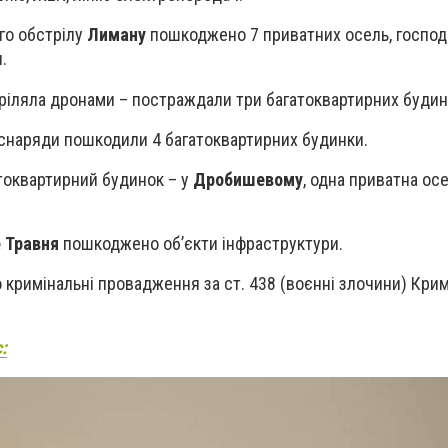
го обстрілу
Лиману
пошкоджено 7 приватних осель, господ
.
ріляла дронами – постраждали три багатоквартирних будин
снаряди пошкодили 4 багатоквартирних будинки.
оквартирний будинок – у
Дробишевому
, одна приватна осе
 Травня
пошкоджено об’єкти інфраструктури.
о кримінальні провадження за ст. 438 (воєнні злочини) Кри
: