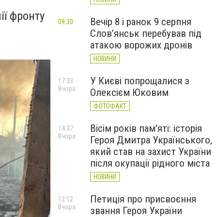
ії фронту
Вечір 8 і ранок 9 серпня
09:30
Слов’янськ перебував під
атакою ворожих дронів
НОВИНИ
У Києві попрощалися з
17:33
Вчора
Олексієм Юковим
ФОТОФАКТ
Вісім років пам'яті: історія
14:37
Вчора
Героя Дмитра Українського,
який став на захист України
після окупації рідного міста
НОВИНИ
Петиція про присвоєння
12:12
Вчора
звання Героя України