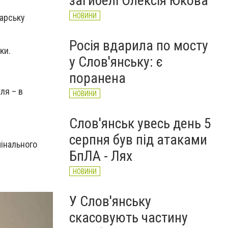
загибелі Олексія Юкова
НОВИНИ
арську
Росія вдарила по мосту
ки.
у Слов'янську: є
поранена
ля – в
НОВИНИ
Слов'янськ увесь день 5
серпня був під атаками
мінального
БпЛА - Лях
НОВИНИ
У Слов'янську
скасовують частину