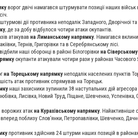
мку
ворог двічі намагався штурмувати позиції наших військ 
січ.
штурмові дії противника неподалік Западного, Дворічної та
ку
, де за добу відбулося чотири атаки окупантів.
азів атакував
на Лиманському напрямку
. Намагався вклин
кіївки, Тернів, Григорівки та в Серебрянському лісі.
ідбили наші оборонці в районі Білогорівки
на Сіверському
прямку
окупанти атакували чотири рази у районах Часового 
ог
на Торецькому напрямку
неподалік населених пунктів То
ьшість атак противник спрямував на Торецьк.
мку
наші захисники зупинили 38 наступальних дій агресора
бівка, Лисівка, Новий Труд, Піщане, Шевченко, Успенівка, 
7 ворожих атак
на Курахівському напрямку
. Найактивніше 
вперед поблизу Слов’янки, Петропавлівки, Шевченко, Дачн
мку
противник здійснив 24 штурми наших позицій в районах