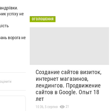
андріївки.
ник успіху не
ОГОЛОШЕННЯ
шість
ань ворога не
Создание сайтов визиток,
интернет магазинов,
 оцінити
лендингов. Продвижение
сайтов в Google. Опыт 18
лет
21
10:36, 5 серпня