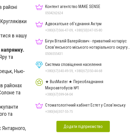
в районі
Контент агентство MAKE SENSE
0504262624
 Кругляківки
Адвокатське об'єднання Актум
+380(67)566-47-09, +380(50)347-05-80
итися в нашу
Бігун Віталій Валерійович - приватний нотаріус
Слов'янського міського нотаріального округу
 напрямку.
Дон.обл.
0506555431
Яру та
Система сповіщення населення
рецьк, Нью-
+380(67)340-49-59, +380(67)350-44-68
★ BusMaster ★ Переобладнання
 в районах
Мікроавтобусів №1
Солоне та
+380(67)599-04-04
Стоматологічний кабінет Естет у Слов'янську
окупанти
+380(66)307-55-75
ого та
Додати підприємство
 Янтарного,