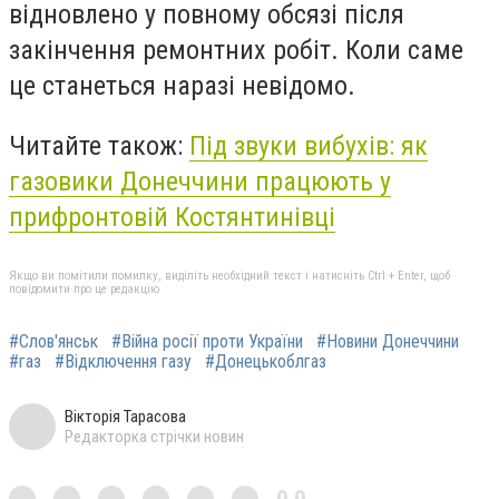
відновлено у повному обсязі після
закінчення ремонтних робіт. Коли саме
це станеться наразі невідомо.
Читайте також:
Під звуки вибухів: як
газовики Донеччини працюють у
прифронтовій Костянтинівці
Якщо ви помітили помилку, виділіть необхідний текст і натисніть Ctrl + Enter, щоб
повідомити про це редакцію
#Слов'янськ
#Війна росії проти України
#Новини Донеччини
#газ
#Відключення газу
#Донецькоблгаз
Вікторія Тарасова
Редакторка стрічки новин