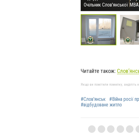
Очільник Слов'янської МВА
Читайте також:
Слов’янсь
Якщо ви помітили помилку, виділіть нео
#Слов'янськ
#Війна росії п
#відбудоване житло