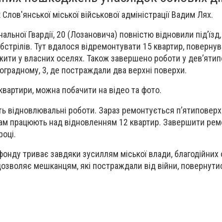
 Слов'янської міської військової адміністрації Вадим Лях.
нальної Гвардії, 20 (Лозановича) повністю відновили під’їзд,
бстрілів. Тут вдалося відремонтувати 15 квартир, поверну
ити у власних оселях. Також завершено роботи у дев’яти
оградному, 3, де постраждали два верхні поверхи.
квартири, можна побачити на відео та фото.
ають відновлювальні роботи. Зараз ремонтується п’ятиповер
 Там працюють над відновленням 12 квартир. Завершити рем
році.
онду триває завдяки зусиллям міської влади, благодійних о
озволяє мешканцям, які постраждали від війни, повернути