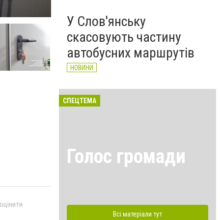
Очільник Слов'янської МВА
У Слов'янську
скасовують частину
автобусних маршрутів
НОВИНИ
СПЕЦТЕМА
Голос громади
 оцінити
Всі матеріали тут