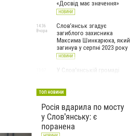
«Досвід має значення»
НОВИНИ
Слов’янськ згадує
14:36
Вчора
загиблого захисника
Максима Шинкарюка, який
загинув у серпні 2023 року
НОВИНИ
У Слов'янській громаді
13:07
Вчора
організували підвіз води:
опубліковано графіки
ТОП НОВИНИ
НОВИНИ
Росія вдарила по мосту
у Слов'янську: є
поранена
НОВИНИ