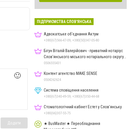
ПІДПРИЄМСТВА СЛОВ'ЯНСЬКА
Адвокатське об'єднання Актум
+380(67)566-47-09, +380(50)347-05-80
Бігун Віталій Валерійович - приватний нотаріус
Слов'янського міського нотаріального округу
Дон.обл.
0506555431
Контент агентство MAKE SENSE
🙂
0504262624
Система сповіщення населення
+380(67)340-49-59, +380(67)350-44-68
Стоматологічний кабінет Естет у Слов'янську
+380(66)307-55-75
Додати
★ BusMaster ★ Переобладнання