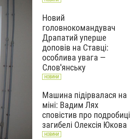
Новий
головнокомандувач
Драпатий уперше
доповів на Ставці:
особлива увага —
Слов'янську
НОВИНИ
Машина підірвалася на
міні: Вадим Лях
сповістив про подробиці
загибелі Олексія Юкова
НОВИНИ
Відбудовані після обстрілу квартири