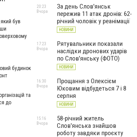
За день Слов'янськ
20:23
Вчора
пережив 11 атак дронів: 62-
річний чоловік у реанімації
 який був
вши
НОВИНИ
поверховому
Рятувальники показали
17:23
Вчора
наслідки дронових ударів
по Слов'янську (ФОТО)
НОВИНИ
ховий будинок
онт
Прощання з Олексієм
16:30
Вчора
Юковим відбудеться 7 і 8
рганізацій та
серпня
ся до
НОВИНИ
58-річний житель
15:16
Вчора
Слов'янська знайшов
роботу завдяки проєкту