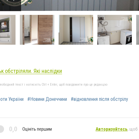
к обстріляли. Які наслідки
бхідний текст і натисніть Ctrl + Enter, щоб повідомити про це редакцію
роти України
#Новини Донеччини
#відновлення після обстрілу
0,0
Оцініть першим
Авторизуйтесь
, щоб