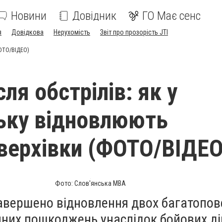
Новини
Довідник
ГО Має сенс
я
Довідкова
Нерухомість
Звіт про прозорість JTI
ФОТО/ВІДЕО)
ля обстрілів: як у
ьку відновлюють
верхівки (ФОТО/ВІДЕО
Фото: Слов'янська МВА
авершено відновлення двох багатопов
чних пошкоджень унаслідок бойових ді