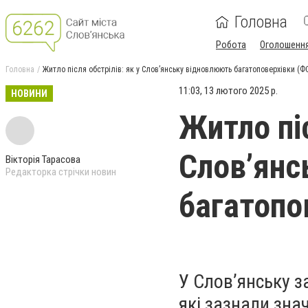
Головна
Робота
Оголошенн
Головна
Житло після обстрілів: як у Слов’янську відновлюють багатоповерхівки (
11:03, 13 лютого 2025 р.
НОВИНИ
Житло піс
Слов’янс
Вікторія Тарасова
Редакторка стрічки новин
багатопо
У Слов’янську з
які зазнали зна