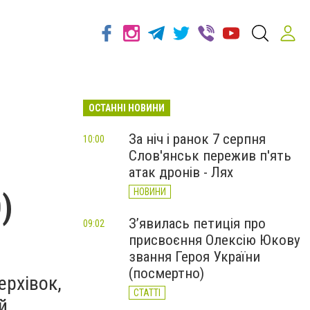
ОСТАННІ НОВИНИ
За ніч і ранок 7 серпня
10:00
Слов'янськ пережив п'ять
атак дронів - Лях
НОВИНИ
)
З’явилась петиція про
09:02
присвоєння Олексію Юкову
звання Героя України
(посмертно)
ерхівок,
СТАТТІ
й.