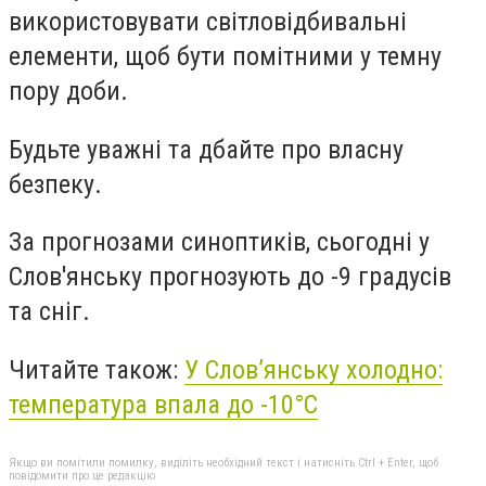
використовувати світловідбивальні
елементи, щоб бути помітними у темну
пору доби.
Будьте уважні та дбайте про власну
безпеку.
За прогнозами синоптиків, сьогодні у
Слов'янську прогнозують до -9 градусів
та сніг.
Читайте також:
У Слов’янську холодно:
температура впала до -10°С
Якщо ви помітили помилку, виділіть необхідний текст і натисніть Ctrl + Enter, щоб
повідомити про це редакцію