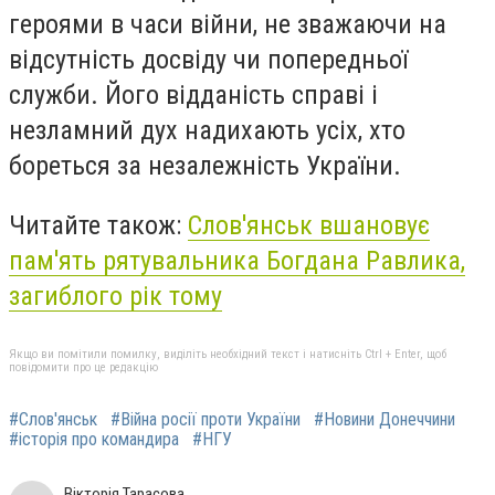
героями в часи війни, не зважаючи на
відсутність досвіду чи попередньої
служби. Його відданість справі і
незламний дух надихають усіх, хто
бореться за незалежність України.
Читайте також:
Слов'янськ вшановує
пам'ять рятувальника Богдана Равлика,
загиблого рік тому
Якщо ви помітили помилку, виділіть необхідний текст і натисніть Ctrl + Enter, щоб
повідомити про це редакцію
#Слов'янськ
#Війна росії проти України
#Новини Донеччини
#історія про командира
#НГУ
Вікторія Тарасова