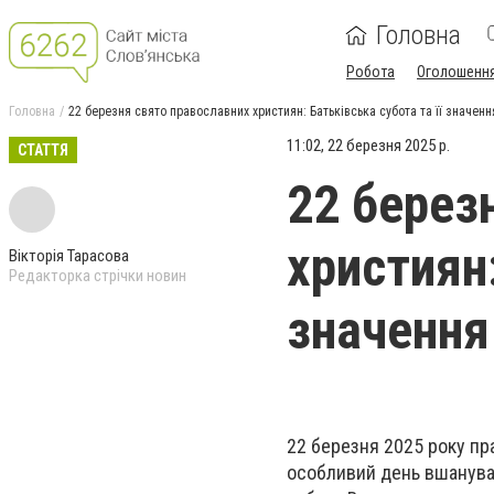
Головна
Робота
Оголошенн
Головна
22 березня свято православних християн: Батьківська субота та її значенн
11:02, 22 березня 2025 р.
СТАТТЯ
22 берез
християн:
Вікторія Тарасова
Редакторка стрічки новин
значення
22 березня 2025 року пр
особливий день вшануван