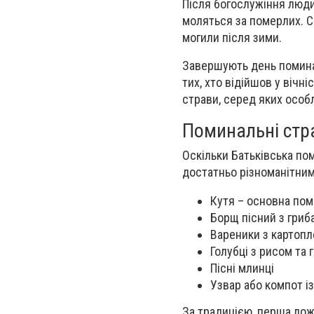
Після богослужіння люди
моляться за померлих. С
могили після зими.
Завершують день помина
тих, хто відійшов у вічні
страви, серед яких особ
Поминальні стра
Оскільки Батьківська пом
достатньо різноманітним
Кутя – основна пом
Борщ пісний з гриб
Вареники з картоп
Голубці з рисом та 
Пісні млинці
Узвар або компот і
За традицією, перша лож