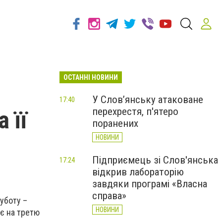
ОСТАННІ НОВИНИ
У Слов’янську атаковане
17:40
перехрестя, п'ятеро
 її
поранених
НОВИНИ
Підприємець зі Слов'янська
17:24
відкрив лабораторію
завдяки програмі «Власна
справа»
уботу –
НОВИНИ
є на третю