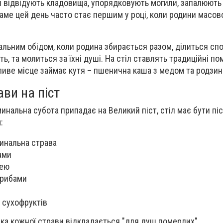
 відвідують кладовища, упорядковують могили, запалюють 
аме цей день часто стає першим у році, коли родини масо
льним обідом, коли родина збирається разом, ділиться сп
сть, та молиться за їхні душі. На стіл ставлять традиційні п
ливе місце займає кутя – пшенична каша з медом та родзин
ви на піст
инальна субота припадає на Великий піст, стіл має бути піс
:
инальна страва
ами
лею
грибами
з сухофруктів
ка кожної страви відкладається "для душ померлих".