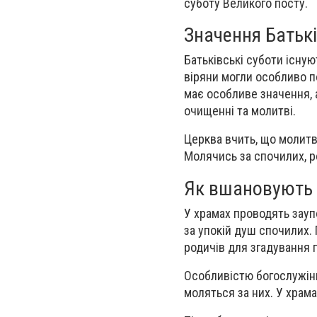
суботу Великого посту.
Значення Батькі
Батьківські суботи існую
віряни могли особливо п
має особливе значення,
очищенні та молитві.
Церква вчить, що молитв
Молячись за спочилих, р
Як вшановують 
У храмах проводять заупо
за упокій душ спочилих.
родичів для згадування 
Особливістю богослужінь
моляться за них. У храм