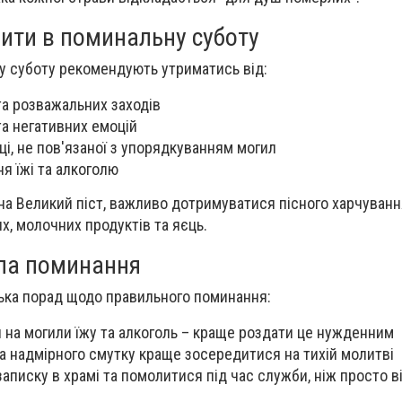
бити в поминальну суботу
у суботу рекомендують утриматись від:
та розважальних заходів
та негативних емоцій
ці, не пов'язаної з упорядкуванням могил
я їжі та алкоголю
на Великий піст, важливо дотримуватися пісного харчуванн
х, молочних продуктів та яєць.
ла поминання
ька порад щодо правильного поминання:
 на могили їжу та алкоголь – краще роздати це нужденним
та надмірного смутку краще зосередитися на тихій молитві
аписку в храмі та помолитися під час служби, ніж просто в