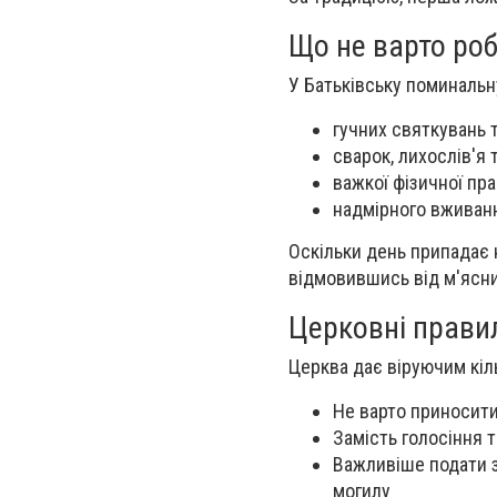
Що не варто ро
У Батьківську поминальн
гучних святкувань 
сварок, лихослів'я 
важкої фізичної пра
надмірного вживанн
Оскільки день припадає 
відмовившись від м'ясни
Церковні прави
Церква дає віруючим кіл
Не варто приносити
Замість голосіння 
Важливіше подати з
могилу