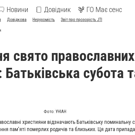
Новини
Довідник
ГО Має сенс
я
Довідкова
Нерухомість
Звіт про прозорість JTI
я
ня свято православних
 Батьківська субота та
Фото: УНІАН
авославні християни відзначають Батьківську поминальну с
ня пам'яті померлих родичів та близьких. Ця дата припада