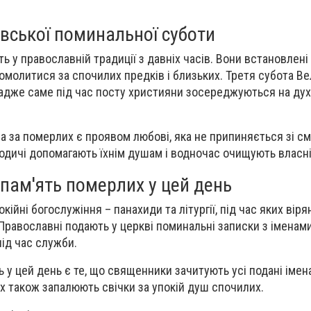
вської поминальної суботи
ть у православній традиції з давніх часів. Вони встановлені
омолитися за спочилих предків і близьких. Третя субота Ве
 адже саме під час посту християни зосереджуються на ду
а за померлих є проявом любові, яка не припиняється зі с
одичі допомагають їхнім душам і водночас очищують власні
пам'ять померлих у цей день
кійні богослужіння – панахиди та літургії, під час яких вір
 Православні подають у церкві поминальні записки з імена
під час служби.
 у цей день є те, що священники зачитують усі подані імен
ах також запалюють свічки за упокій душ спочилих.