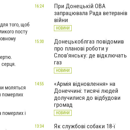
При Донецькій ОВА
16:24
запрацювала Рада ветеранів
війни
 для того, щоб
НОВИНИ
ликого посту
ховному
Донецькоблгаз повідомив
15:30
про планові роботи у
Слов’янську: де відключать
мертю.
газ
 серця.
НОВИНИ
«Армія відновлення» на
14:55
яни моляться
Донеччині: тисячі людей
ми померлих
долучилися до відбудови
громад
а померлих і
НОВИНИ
Як службові собаки 18-ї
13:34