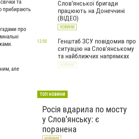
свічки та
Слов'янської бригади
во прибирають
працюють на Донеччині
(ВІДЕО)
НОВИНИ
огадами про
оминальні
Генштаб ЗСУ повідомив про
12:00
ками.
ситуацію на Слов’янському
та найближчих напрямках
НОВИНИ
ним, але
Слов’янськ обстріляли 13
11:18
разів за добу. Хроніка
великої війни: 7 серпня
ТОП НОВИНИ
НОВИНИ
Росія вдарила по мосту
у Слов'янську: є
поранена
НОВИНИ