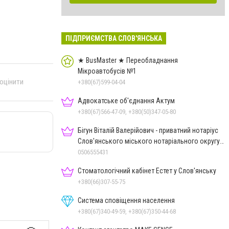
ПІДПРИЄМСТВА СЛОВ'ЯНСЬКА
★ BusMaster ★ Переобладнання
Мікроавтобусів №1
 оцінити
+380(67)599-04-04
Адвокатське об'єднання Актум
+380(67)566-47-09, +380(50)347-05-80
Бігун Віталій Валерійович - приватний нотаріус
Слов'янського міського нотаріального округу
Дон.обл.
0506555431
Стоматологічний кабінет Естет у Слов'янську
+380(66)307-55-75
Система сповіщення населення
+380(67)340-49-59, +380(67)350-44-68