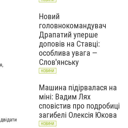
Новий
головнокомандувач
Драпатий уперше
доповів на Ставці:
особлива увага —
Слов'янську
я,
НОВИНИ
Машина підірвалася на
міні: Вадим Лях
сповістив про подробиці
загибелі Олексія Юкова
ідвідати
НОВИНИ