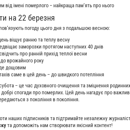
 від імені померлого – найкраща пам'ять про нього
ти на 22 березня
пов'язують погоду цього дня з подальшою весною:
день віщує ранню та теплу весну
едвіщає заморозки протягом наступних 40 днів
свідчить про ранній прихід теплої весни
– до врожайного року
уде дощовим
тахів саме в цей день – до швидкого потепління
субота – це час духовного очищення та зміцнення родинних
а добрі спогади про померлих. Цей день нагадує про важлив
 передаються з покоління в покоління.
оти наших підписників та підтримайте незалежну журналіст
ску
та допоможіть нам створювати якісний контент!