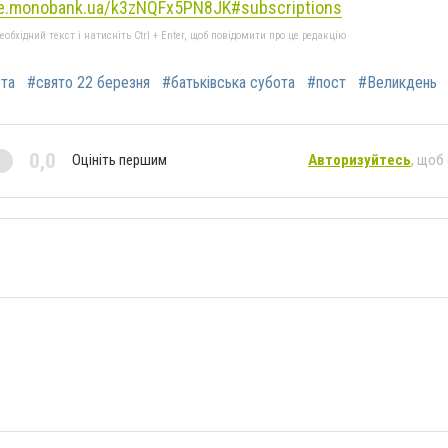
se.monobank.ua/k3zNQFx5PN8JK#subscriptions
бхідний текст і натисніть Ctrl + Enter, щоб повідомити про це редакцію
ота
#свято 22 березня
#батьківська субота
#пост
#Великдень
0,0
Оцініть першим
Авторизуйтесь
, щоб