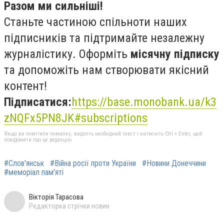
Разом ми сильніші!
Станьте частиною спільноти наших
підписників та підтримайте незалежну
журналістику. Оформіть
місячну підписку
та допоможіть нам створювати якісний
контент!
Підписатися:
https://base.monobank.ua/k3
zNQFx5PN8JK#subscriptions
Якщо ви помітили помилку, виділіть необхідний текст і натисніть Ctrl + Enter, щоб
повідомити про це редакцію
#Слов'янськ
#Війна росії проти України
#Новини Донеччини
#меморіал пам'яті
Вікторія Тарасова
Редакторка стрічки новин