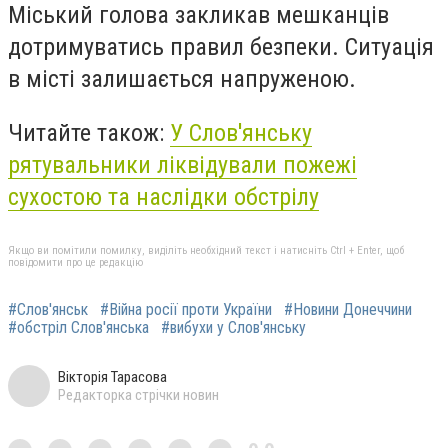
Міський голова закликав мешканців
дотримуватись правил безпеки. Ситуація
в місті залишається напруженою.
Читайте також:
У Слов'янську
рятувальники ліквідували пожежі
сухостою та наслідки обстрілу
Якщо ви помітили помилку, виділіть необхідний текст і натисніть Ctrl + Enter, щоб
повідомити про це редакцію
#Слов'янськ
#Війна росії проти України
#Новини Донеччини
#обстріл Слов'янська
#вибухи у Слов'янську
Вікторія Тарасова
Редакторка стрічки новин